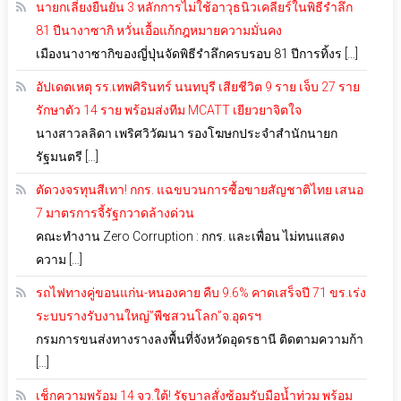
นายกเลี่ยงยืนยัน 3 หลักการไม่ใช้อาวุธนิวเคลียร์ในพิธีรำลึก
81 ปีนางาซากิ หวั่นเอื้อแก้กฎหมายความมั่นคง
เมืองนางาซากิของญี่ปุ่นจัดพิธีรำลึกครบรอบ 81 ปีการทิ้งร […]
อัปเดตเหตุ รร.เทพศิรินทร์ นนทบุรี เสียชีวิต 9 ราย เจ็บ 27 ราย
รักษาตัว 14 ราย พร้อมส่งทีม MCATT เยียวยาจิตใจ
นางสาวลลิดา เพริศวิวัฒนา รองโฆษกประจำสำนักนายก
รัฐมนตรี […]
ตัดวงจรทุนสีเทา! กกร. แฉขบวนการซื้อขายสัญชาติไทย เสนอ
7 มาตรการจี้รัฐกวาดล้างด่วน
คณะทำงาน Zero Corruption : กกร. และเพื่อน ไม่ทนแสดง
ความ […]
รถไฟทางคู่ขอนแก่น-หนองคาย คืบ 9.6% คาดเสร็จปี 71 ขร.เร่ง
ระบบรางรับงานใหญ่”พืชสวนโลก”จ.อุดรฯ
กรมการขนส่งทางรางลงพื้นที่จังหวัดอุดรธานี ติดตามความก้า
[…]
เช็กความพร้อม 14 จว.ใต้! รัฐบาลสั่งซ้อมรับมือน้ำท่วม พร้อม