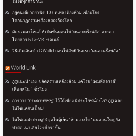
ไม่ใช่ทุกสาขานะ
อยู่คนเดียวอย่าฟัง! 10 บทเพลงต้องห้าม เชื่อมโยง
โศกนาฏกรรม-เรื่องสยองก้องโลก
มัดรวมมาให้แล้ว! เปิดขั้นตอนใช้ 'คนละครึ่งพลัส' จ่ายค่า
โดยสาร BTS-MRT-รถเมล์
วิธีเติมเงินเข้า G Wallet ก่อนใช้สิทธิวันแรก "คนละครึ่งพลัส"
World Link
กูรูแนะนำเอง! ขจัดคราบเหลืองส้วม แค่โรย "ผงมหัศจรรย์"
เห็นผลใน 1 ชั่วโมง
การวาง "กระดาษทิชชู่" ไว้ใต้เขียง มีประโยชน์อะไร? กูรูเฉลย
ไม่ใช่แค่กันเปื้อน!
ไม่ใช่แค่ฝาประตู! 3 จุดในตู้เย็น "ห้ามวางไข่" คนส่วนใหญ่ยัง
ทำผิด เน่าเสียไว-เชื้อราขึ้น