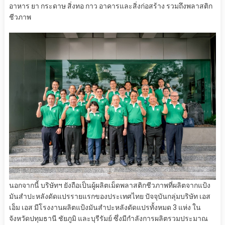
อาหาร ยา กระดาษ สิ่งทอ กาว อาคารและสิ่งก่อสร้าง รวมถึงพลาสติก
ชีวภาพ
นอกจากนี้ บริษัทฯ ยังถือเป็นผู้ผลิตเม็ดพลาสติกชีวภาพที่ผลิตจากแป้ง
มันสําปะหลังดัดแปรรายแรกของประเทศไทย ปัจจุบันกลุ่มบริษัท เอส
เอ็ม เอส มีโรงงานผลิตแป้งมันสำปะหลังดัดแปรทั้งหมด 3 แห่ง ใน
จังหวัดปทุมธานี ชัยภูมิ และบุรีรัมย์ ซึ่งมีกำลังการผลิตรวมประมาณ