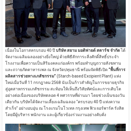
เนื่องในโอกาสครบรอบ 40 ปี
บริษัท สยาม มอดิฟายด์ สตาร์ช จำกัด
ได้
จัดงานเฉลิมฉลองอย่างยิ่งใหญ่ ด้วยพิธีสักการะสิ่งศักดิ์สิทธิ์ประจำ
โรงงานเพื่อความเป็นสิริมงคลแก่องค์กร พร้อมทำบุญถวายสังฆทาน
และถวายภัตตาหารเพล ณ จังหวัดปทุมธานี พร้อมจัดพิธีเปิด
“พื้นที่การ
ผลิตสารช่วยทางเภสัชกรรม”
(Starch-based Excipient Plant) แห่ง
ใหม่เมื่อวันที่ 11 กรกฎาคม 2568 นับเป็นก้าวสำคัญในการขยายธุรกิจ
สู่อุตสาหกรรมเภสัชกรรม สะท้อนให้เห็นถึงวิสัยทัศน์และการเติบโต
อย่างต่อเนื่องของบริษัทตลอด 4 ทศวรรษที่ผ่านมา โดยช่วงเย็นของวัน
เดียวกัน บริษัทได้จัดงานเลี้ยงเฉลิมฉลอง “ครบรอบ 40 ปี แห่งความ
สำเร็จ” อย่างอบอุ่น ณ โรงแรมโนโวเทล กรุงเทพ ฟิวเจอร์พาร์ค รังสิต
โดยมีผู้บริหาร พนักงาน และผู้เกี่ยวข้องร่วมงานอย่างคับคั่ง