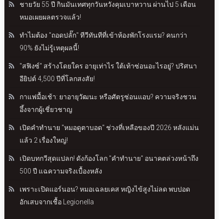
ชายวัย 55 ปี กินมันเทศทุกวันหวังคุมเบาหวาน ผ่านไป 5 เดือน
หมอเผยผลตรวจแล้ว!
ทำไมต้อง "ถอดปลั๊ก" ทีวีทันทีที่เข้าห้องพักโรงแรม? คนกว่า
90% ยังไม่รู้เหตุผลนี้!
"สฟิงซ์" สร้างโดยใคร อายุเท่าไร ใต้เท้าซ่อนอะไรอยู่? ปริศนา
อียิปต์ 4,500 ปีที่โลกสงสัย!
กาแฟมื้อเช้า: ยาอายุวัฒนะ หรือศัตรูซ่อนแอบ? ความจริงชวน
อึ้งจากผู้เชี่ยวชาญ
เปิดคำทำนาย "หมอดูตาบอด" ช่วงที่เหลือของปี 2026 หลังแม่น
แล้ว 2 เรื่องใหญ่!
เปิดบทกวีสุดแปลก! ดังก้องโลก "คำทำนาย" อนาคตล่วงหน้าถึง
500 ปี แฉความจริงเบื้องหลัง
เพราะเปิดแอร์นอน? หมอเฉลยเคส หญิงไข้สูงไม่ลด พบปอด
อักเสบจากเชื้อ Legionella