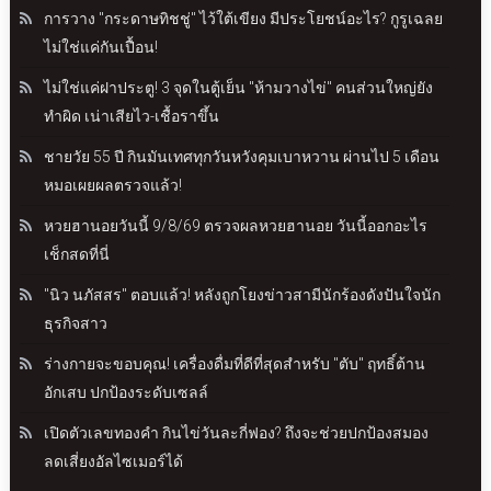
การวาง "กระดาษทิชชู่" ไว้ใต้เขียง มีประโยชน์อะไร? กูรูเฉลย
ไม่ใช่แค่กันเปื้อน!
ไม่ใช่แค่ฝาประตู! 3 จุดในตู้เย็น "ห้ามวางไข่" คนส่วนใหญ่ยัง
ทำผิด เน่าเสียไว-เชื้อราขึ้น
ชายวัย 55 ปี กินมันเทศทุกวันหวังคุมเบาหวาน ผ่านไป 5 เดือน
หมอเผยผลตรวจแล้ว!
หวยฮานอยวันนี้ 9/8/69 ตรวจผลหวยฮานอย วันนี้ออกอะไร
เช็กสดที่นี่
"นิว นภัสสร" ตอบแล้ว! หลังถูกโยงข่าวสามีนักร้องดังปันใจนัก
ธุรกิจสาว
ร่างกายจะขอบคุณ! เครื่องดื่มที่ดีที่สุดสำหรับ "ตับ" ฤทธิ์ต้าน
อักเสบ ปกป้องระดับเซลล์
เปิดตัวเลขทองคำ กินไข่วันละกี่ฟอง? ถึงจะช่วยปกป้องสมอง
ลดเสี่ยงอัลไซเมอร์ได้