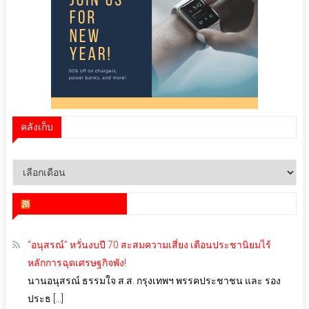
คลังเก็บ
คลัง
เก็บ
สำนักข่าว infoquest
“อนุสรณ์” หวั่นงบปี 70 สะสมความเสี่ยง เตือนประชานิยมไร้
หลักการฉุดเศรษฐกิจพัง!
นานอนุสรณ์ ธรรมใจ ส.ส. กรุงเทพฯ พรรคประชาชน และ รอง
ประธ […]