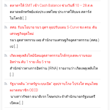
ตลาดฯให้ SMT เข้า Cash Balance ช่วงวันที่ 10 – 28 ส.ค.
ตลาดหลักทรัพย์แห่งประเทศไทย ประกาศให้บมจ.สตาร์ส
ไมโครอิ […]
สศอ. รับนโยบาย รมว.อุตฯ ลุยปรับแผน S-Curve ชง ครม. ดัน
เศรษฐกิจยุคใหม่
รมว.อุตสาหกรรม เผย สำนักงานเศรษฐกิจอุตสาหกรรม (สศอ.)
เป […]
เกิดเหตุเพลิงไหม้นิคมอุตสาหกรรมใกล้กรุงเตหะรานของ
อิหร่าน ดับ 1 ราย เจ็บ 5 ราย
สำนักข่าวทางการอิหร่าน (IRNA) รายงานว่า เกิดเหตุเพลิงไห
[…]
รัฐบาลดัน “ภาครัฐระบบเปิด” ลุยปราบโกง-โปร่งใส หนุนไทย
ผงาดสมาชิก OECD
นางสาวรัชดา ธนาดิเรก โฆษกประจำสำนักนายกรัฐมนตรี
เปิดเผ […]