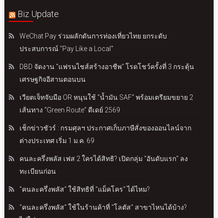
Biz Update
WeChat Pay ร่วมผลักดันการท่องเที่ยวไทย ยกระดับ
ประสบการณ์ "Pay Like a Local"
DBD จัดงาน "แฟรนไชส์สร้างอาชีพ" โรดโชว์ครั้งที่ 3 กระตุ้น
เศรษฐกิจอีสานตอนบน
เวียตเจ็ทจับมือ OR หนุนใช้ “น้ำมัน SAF” พร้อมเตรียมขยาย 2
เส้นทาง “Green Route” ดีเดย์ 2569
เช็กข่าวชัวร์ : กรมศุลฯ ประกาศเก็บภาษีสั่งของออนไลน์จาก
ต่างประเทศ เริ่ม 1 ม.ค. 69
คนละครึ่งพลัส เฟส 2 ใครได้สิทธิ? เปิดกลุ่ม "อันดับแรก" ลง
ทะเบียนก่อน
"คนละครึ่งพลัส" ใช้สิทธิที่ "แม็คโคร" ได้ไหม?
"คนละครึ่งพลัส" ใช้ในร้านค้าที่ "โลตัส" สาขาไหนได้บ้าง?