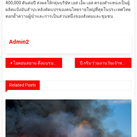
400,000 ตันต่อปี ส่งผลให้กลุ่มบริษัท เอส เอ็ม เอส ครองตำแหน่งเป็นผู้
ผลิตแป้งมันสำปะหลังดัดแปรของคนไทยรายใหญ่ที่สุดในประเทศไทย
ตอกย้ำความผู้นำและการเป็นส่วนหนึ่งของสังคมและชุมชน
Admin2
แนะแนว
ไอคอนสยาม ดึงแบรนด์หรูระดับโลก ตอกย้ำ Global Experiential Destination อันดับหนึ่งของไทย
บี.กริม ร่วมงานวันเจ้าหน้าที่พิทักษ์ป่าโลก สนับสนุนการทำงานของเจ้าหน้าที่พิทักษ์ป่า
เรื่อง
Related Posts