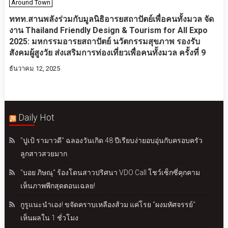
Around Town
ททท.สานพลังร่วมกับมูลนิธิอารยสถาปัตย์เพื่อคนทั้งมวล จัด
งาน Thailand Friendly Design & Tourism for All Expo
2025: มหกรรมอารยสถาปัตย์ นวัตกรรมสุขภาพ รองรับ
สังคมผู้สูงวัย ส่งเสริมการท่องเที่ยวเพื่อคนทั้งมวล ครั้งที่ 9
ธันวาคม 12, 2025
Daily Hot
"ปูเป้ รามาวดี" ฉลองวันเกิด 48 ปีเรียบง่ายอบอุ่นกับครอบครัว
ลูกสาวสวยมาก
"บอย ภิษณุ" ร้องโดนสาวปริศนา VDO Call โชว์เซ็กซี่คุกคาม
เห็นภาพพีกสุดตอนเฉลย!
กูรูแนะนำเอง! ขจัดคราบเหลืองส้วม แค่โรย "ผงมหัศจรรย์"
เห็นผลใน 1 ชั่วโมง