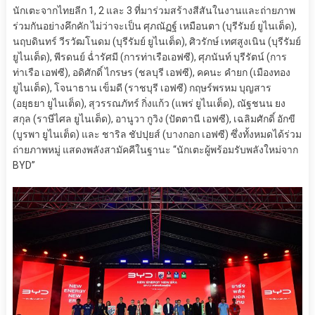
นักเตะจากไทยลีก 1, 2 และ 3 ที่มาร่วมสร้างสีสันในงานและถ่ายภาพ
ร่วมกันอย่างคึกคัก ไม่ว่าจะเป็น ศุภณัฏฐ์ เหมือนตา (บุรีรัมย์ ยูไนเต็ด),
นฤบดินทร์ วีรวัฒโนดม (บุรีรัมย์ ยูไนเต็ด), ศิวรักษ์ เทศสูงเนิน (บุรีรัมย์
ยูไนเต็ด), พีรดนย์ ฉ่ำรัศมี (การท่าเรือเอฟซี), ศุภนันท์ บุรีรัตน์ (การ
ท่าเรือ เอฟซี), อดิศักดิ์ ไกรษร (ชลบุรี เอฟซี), คคนะ คำยก (เมืองทอง
ยูไนเต็ด), โจนาธาน เข็มดี (ราชบุรี เอฟซี) กฤษร์พรหม บุญสาร
(อยุธยา ยูไนเต็ด), สุวรรณภัทร์ กิ่งแก้ว (แพร่ ยูไนเต็ด), ณัฐชนน ยง
สกุล (ราษีไศล ยูไนเต็ด), อานูวา กูวิง (ปัตตานี เอฟซี), เฉลิมศักดิ์ อักขี
(บูรพา ยูไนเต็ด) และ ชาริล ชัปปุยส์ (บางกอก เอฟซี) ซึ่งทั้งหมดได้ร่วม
ถ่ายภาพหมู่ แสดงพลังสามัคคีในฐานะ “นักเตะผู้พร้อมรับพลังใหม่จาก
BYD”