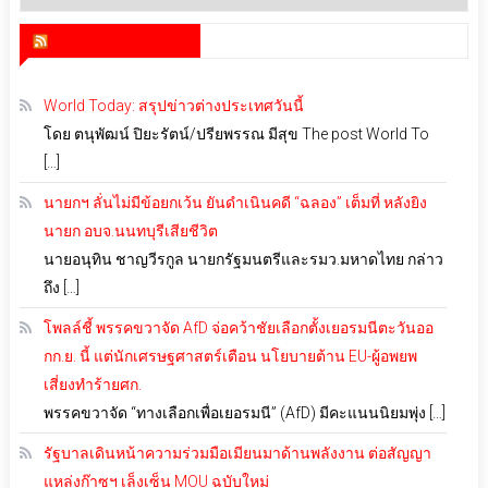
เก็บ
สำนักข่าว infoquest
World Today: สรุปข่าวต่างประเทศวันนี้
โดย ตนุพัฒน์ ปิยะรัตน์/ปรียพรรณ มีสุข The post World To
[…]
นายกฯ ลั่นไม่มีข้อยกเว้น ยันดำเนินคดี “ฉลอง” เต็มที่ หลังยิง
นายก อบจ.นนทบุรีเสียชีวิต
นายอนุทิน ชาญวีรกูล นายกรัฐมนตรีและรมว.มหาดไทย กล่าว
ถึง […]
โพลล์ชี้ พรรคขวาจัด AfD จ่อคว้าชัยเลือกตั้งเยอรมนีตะวันออ
กก.ย. นี้ แต่นักเศรษฐศาสตร์เตือน นโยบายต้าน EU-ผู้อพยพ
เสี่ยงทำร้ายศก.
พรรคขวาจัด “ทางเลือกเพื่อเยอรมนี” (AfD) มีคะแนนนิยมพุ่ง […]
รัฐบาลเดินหน้าความร่วมมือเมียนมาด้านพลังงาน ต่อสัญญา
แหล่งก๊าซฯ เล็งเซ็น MOU ฉบับใหม่