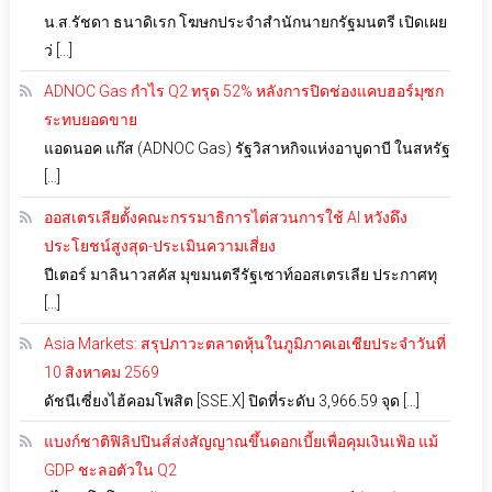
น.ส.รัชดา ธนาดิเรก โฆษกประจำสำนักนายกรัฐมนตรี เปิดเผย
ว่ […]
ADNOC Gas กำไร Q2 ทรุด 52% หลังการปิดช่องแคบฮอร์มุซก
ระทบยอดขาย
แอดนอค แก๊ส (ADNOC Gas) รัฐวิสาหกิจแห่งอาบูดาบี ในสหรัฐ
[…]
ออสเตรเลียตั้งคณะกรรมาธิการไต่สวนการใช้ AI หวังดึง
ประโยชน์สูงสุด-ประเมินความเสี่ยง
ปีเตอร์ มาลินาวสคัส มุขมนตรีรัฐเซาท์ออสเตรเลีย ประกาศทุ
[…]
Asia Markets: สรุปภาวะตลาดหุ้นในภูมิภาคเอเชียประจำวันที่
10 สิงหาคม 2569
ดัชนีเซี่ยงไฮ้คอมโพสิต [SSE.X] ปิดที่ระดับ 3,966.59 จุด […]
แบงก์ชาติฟิลิปปินส์ส่งสัญญาณขึ้นดอกเบี้ยเพื่อคุมเงินเฟ้อ แม้
GDP ชะลอตัวใน Q2