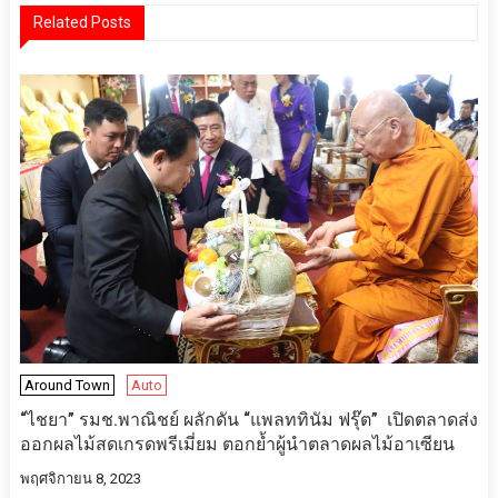
Related Posts
Around Town
Auto
“ไชยา” รมช.พาณิชย์ ผลักดัน “แพลททินัม ฟรุ๊ต” เปิดตลาดส่ง
ออกผลไม้สดเกรดพรีเมี่ยม ตอกย้ำผู้นำตลาดผลไม้อาเซียน
พฤศจิกายน 8, 2023