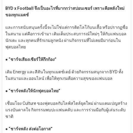
BYD x Football จึงเป็นอะไรที่มากกว่าสปอนเซอร์ เพราะคือพลังใหม่
ของทุกแมตช์
และการสนับสนุนครั้งนี้จะไม่ใช่แค่การติดโลโก้บนเสื้อ หรือปรากฏชื่อ
ในสนาม แต่คือการเข้ามา เติมเต็มประสบการณ์ใหม่ๆ ให้กับแฟนบอล
นักเตะ และทุกคนที่รักเกมลูกหนัง ผ่านกิจกรรมที่ไม่เคยมีมาก่อนใน
ฟุตบอลไทย
● “ชาร์จเสียงเชียร์ให้กึกก้อง”
เติม Energy และสีสันในทุกแมตช์เดย์ ด้วยกิจกรรมสนุกจาก BYD ทั้ง
ในสนามและออนไลน์ เพื่อให้ทุกเกมคือความสุขของแฟนบอล
● “ชาร์จพลังให้นักฟุตบอลไทย”
เชื่อมโยง Culture ของฟุตบอลกับไลฟ์สไตล์ยุคใหม่ ผ่านแคมเปญสร้าง
แรงบันดาลใจ กิจกรรมพบปะแฟนคลับ และการร่วมมือกับผู้เล่นระดับ
ชาติ
● “ชาร์จพลัง ส่งต่อโอกาส”