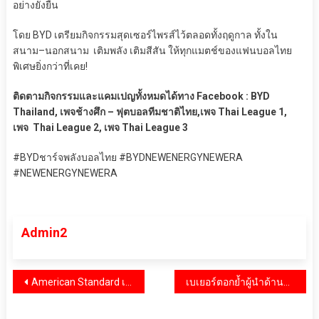
อย่างยั่งยืน
โดย BYD เตรียมกิจกรรมสุดเซอร์ไพรส์ไว้ตลอดทั้งฤดูกาล ทั้งใน
สนาม–นอกสนาม เติมพลัง เติมสีสัน ให้ทุกแมตช์ของแฟนบอลไทย
พิเศษยิ่งกว่าที่เคย!
ติดตามกิจกรรมและแคมเปญทั้งหมดได้ทาง Facebook : BYD
Thailand, เพจช้างศึก – ฟุตบอลทีมชาติไทย,เพจ Thai League 1,
เพจ Thai League 2, เพจ Thai League 3
#BYDชาร์จพลังบอลไทย #BYDNEWENERGYNEWERA
#NEWENERGYNEWERA
Admin2
แนะแนว
American Standard เฉลิมฉลอง 150 ปี แห่งความไว้วางใจและนวัตกรรม ด้วยแรงบันดาลใจ
เบเยอร์ตอกย้ำผู้นำด้านนวัตกรรมสีเพื่อสิ่งแวดล้อม รับมอบเครื่องหมาย CFR และ CFP พร้อมเดินหน้าสู่เป้าหมาย Net Zero อย่างยั่งยืนและเป็นรูปธรรม
เรื่อง