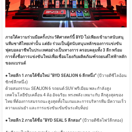
ภายใต้ความร่วมมือครั้งประวัติศาสตร์นี้ BYD ไม่เพียงเข้ามาสนับสนุ
นทีมชาติไทยเท่านั้น แต่ยัง ร่วมเป็นผู้สนับสนุนหลักของการแข่งขัน
ฟุตบอลอาชีพในประเทศอย่างเป็นทางการ ครอบคลุมทั้ง 3 ลีก พร้อม
การตั้งชื่อการแข่งขันใหม่เพื่อเชื่อมโยงกับผลิตภัณฑ์รถยนต์ไฟฟ้าหลัก
ของแบรนด์
● ไทยลีก 1 ภายใต้ชื่อใหม่ “BYD SEALION 6 ลีกหนึ่ง”
(บีวายดีซีไลอ้อน
ซิกซ์ลีกหนึ่ง)
ด้วยสมถรรนะ SEALION 6 รถยนต์ SUV พรีเมียม พละกำลังสูง
เทคโนโลยีขับเคลื่อน 4 ล้อ อัจฉริยะ ทรงพลัง เหมาะกับ ลีกสูงสุดของ
ไทย ที่ต้องการสมรรถนะสูงสุดทั้งในเกมและการบริหารทีม มีความเร็ว
ความแม่นยำ และการแข่งขันเข้มข้นระดับท็อป
● ไทยลีก 2 ภายใต้ชื่อ “BYD SEAL 5 ลีกสอง”
(บีวายดีซีลไฟว์ลีกสอง)