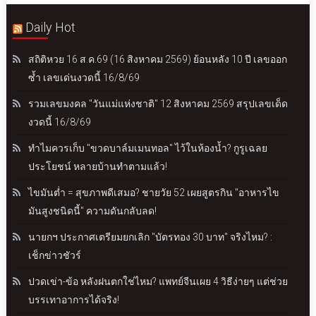
Daily Hot
สถิติหวย 16 ส.ค.69 (16 สิงหาคม 2569) ย้อนหลัง 10 ปี เลขออก
ซ้ำ เลขเด่นงวดนี้ 16/8/69
รวมเลขมงคล "วันแม่แห่งชาติ" 12 สิงหาคม 2569 สรุปเลขเด็ด
งวดนี้ 16/8/69
ทำไมควรเก็บ "ขวดบาล์มเมนทอล" ไว้ในห้องน้ำ? กูรูเฉลย
ประโยชน์ หลายบ้านทำตามแล้ว!
ไขมันต่ำ = สุขภาพดีเสมอ? ชายวัย 52 เผยสูตรกิน "อาหารไข
มันสูงชนิดนี้" ความดันกลับลด!
นายกฯ ประกาศเตรียมยกเลิก "บัตรทอง 30 บาท" จริงไหม? :
เช็กข่าวชัวร์
ปวดเข่า-ข้อ หลังฝนตกใช่ไหม? แพทย์จีนเผย 4 วิธีง่ายๆ แต่ช่วย
บรรเทาอาการได้จริง!