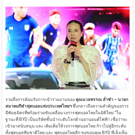
รวมถึงการต้อนรับการเข้าร่วมงานของ
คุณนวลพรรณ ล่ำซำ – นายก
สมาคมกีฬาฟุตบอลแห่งประเทศไทยฯ
ซึ่งกล่าวถึงความสำคัญของการ
มีพันธมิตรที่พร้อมร่วมขับเคลื่อนวงการฟุตบอลไทยในมิติใหม่ “ใน
ฐานะที่ BYD เป็นบริษัทชั้นนำระดับโลกด้านยานยนต์ไฟฟ้า เชื่อว่าจะ
เข้ามาสนับสนุน และ เติมเต็มให้วงการฟุตบอลไทย ก้าวไปสู่อีกระดับ
ทั้งฟุตบอลทีมชาติไทย และ ฟุตบอลไทยลีก ขอขอบคุณ BYD ที่เล็งเห็น