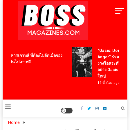
Skip
to
content
BossMagazinesThailand
“Oasis: Don’t Look 
ูอาหารเกาหลี ที่ต้องไปจัดเมื่อจอง
Anger” ร่วมเป็นสัก
ื่องบินไปเกาหลี
งวงร็อคระดับโลกใน
o
อย่าง Oasis ผ่านภาพย
ใหญ่
16 ชั่วโมง ago
Home