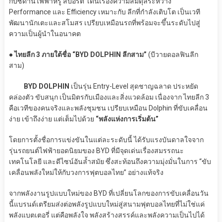
กับซีดานไฟฟ้าหรู สปอร์ต เด่นเรื่องความสมดุลระหว่าง
Performance และ Efficiency เหมาะกับ ลีกที่กำลังเติบโต เป็นเวที
พัฒนานักเตะและสโมสร เปรียบเหมือนรถที่พร้อมจะขึ้นระดับไปสู่
ความเป็นผู้นำในอนาคต
● ไทยลีก 3 ภายใต้ชื่อ “BYD DOLPHIN ลีกสาม”
(บีวายดอลฟินลีก
สาม)
BYD DOLPHIN
เป็นรุ่น Entry-Level สุดชาญฉลาด ประหยัด
คล่องตัว ขับสนุก เป็นมิตรกับเมืองและสิ่งแวดล้อม เนื่องจาก ไทยลีก 3
คือเวทีของคนจริงและพลังชุมชน เปรียบเหมือน Dolphin ที่ขับเคลื่อน
ง่าย เข้าถึงง่าย แต่เต็มไปด้วย
“พลังแห่งการเริ่มต้น”
โดยการตั้งชื่อการแข่งขันในแต่ละระดับนี้ ได้รับแรงบันดาลใจจาก
รุ่นรถยนต์ไฟฟ้ายอดนิยมของ BYD ที่มีจุดเด่นเรื่องสมรรถนะ
เทคโนโลยี และดีไซน์อันล้ำสมัย ซึ่งสะท้อนถึงความมุ่งมั่นในการ “ขับ
เคลื่อนพลังใหม่ให้กับวงการฟุตบอลไทย” อย่างแท้จริง
จากพลังงานรูปแบบใหม่ของ BYD ที่เปลี่ยนโลกของการขับเคลื่อนวัน
นี้แบรนด์เตรียมส่งต่อพลังรูปแบบใหม่สู่สนามฟุตบอลไทยที่ไม่ใช่แค่
พลังแบตเตอรี่ แต่คือพลังใจ พลังสร้างสรรค์และพลังความเป็นไปได้