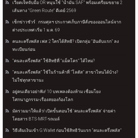
เวียตเจ็ทจับมือ OR หนุนใช้ “น้ำมัน SAF” พร้อมเตรียมขยาย 2
เส้นทาง “Green Route” ดีเดย์ 2569
เช็กข่าวชัวร์ : กรมศุลฯ ประกาศเก็บภาษีสั่งของออนไลน์จาก
ต่างประเทศ เริ่ม 1 ม.ค. 69
คนละครึ่งพลัส เฟส 2 ใครได้สิทธิ? เปิดกลุ่ม "อันดับแรก" ลง
ทะเบียนก่อน
"คนละครึ่งพลัส" ใช้สิทธิที่ "แม็คโคร" ได้ไหม?
"คนละครึ่งพลัส" ใช้ในร้านค้าที่ "โลตัส" สาขาไหนได้บ้าง?
ไม่ใช่ทุกสาขานะ
อยู่คนเดียวอย่าฟัง! 10 บทเพลงต้องห้าม เชื่อมโยง
โศกนาฏกรรม-เรื่องสยองก้องโลก
มัดรวมมาให้แล้ว! เปิดขั้นตอนใช้ 'คนละครึ่งพลัส' จ่ายค่า
โดยสาร BTS-MRT-รถเมล์
วิธีเติมเงินเข้า G Wallet ก่อนใช้สิทธิวันแรก "คนละครึ่งพลัส"