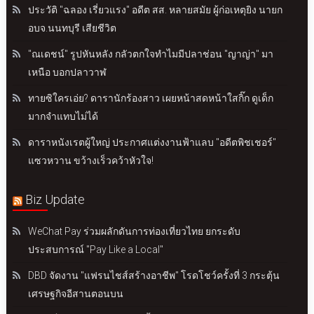
ประวัติ "ฉลอง เรี่ยวแรง" อดีต สส. หลายสมัย ผู้ก่อเหตุยิง นายก
อบจ.นนทบุรี เสียชีวิต
"ณเดชน์" รูปหันหลัง กลัวตกใจทำไมมีปลาช่อน "ญาญ่า" มา
เหนือ บอกปลาวาฬ
ทายซิใครเอ่ย? ดารานักร้องสาว เผยหน้าสดหน้าใสกิ๊ก ดูเด็ก
มากจำแทบไม่ได้
ดาราหนังเรตผู้ใหญ่ ประกาศแต่งงานฟ้าแลบ "อดีตพิชเชอร์"
แซวหวาน ขว้างเร็วคว้าหัวใจ!
Biz Update
WeChat Pay ร่วมผลักดันการท่องเที่ยวไทย ยกระดับ
ประสบการณ์ "Pay Like a Local"
DBD จัดงาน "แฟรนไชส์สร้างอาชีพ" โรดโชว์ครั้งที่ 3 กระตุ้น
เศรษฐกิจอีสานตอนบน