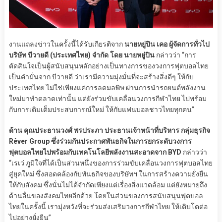
งานแถลงข่าวในครั้งนี้ได้รับเกียรติจาก
นายหยู่ปิน เคอ ผู้จัดการทั่วไป
บริษัท บีวายดี (ประเทศไทย) จำกัด โดย นายหยู่ปิน
กล่าวว่า “การ
ตัดสินใจเป็นผู้สนับสนุนหลักอย่างเป็นทางการของวงการฟุตบอลไทย
เป็นคำมั่นจาก บีวายดี ว่าเรามีความมุ่งมั่นที่จะสร้างสิ่งดีๆ ให้กับ
ประเทศไทย ไม่ใช่เพียงแค่การลดมลพิษ ผ่านการนำรถยนต์พลังงาน
ใหม่มาทำตลาดเท่านั้น แต่ยังร่วมขับเคลื่อนวงการกีฬาไทย ไปพร้อม
กับการเติมเต็มประสบการณ์ใหม่ ให้กับแฟนบอลชาวไทยทุกคน”
ด้าน คุณประธานวงศ์ พรประภา ประธานเจ้าหน้าที่บริหาร กลุ่มธุรกิจ
Rêver Group ซึ่งร่วมกันประกาศพันธกิจในการยกระดับวงการ
ฟุตบอลไทยไปพร้อมกับเทคโนโลยีพลังงานสะอาดจาก BYD
กล่าวว่า
“เรเว่ ภูมิใจที่ได้เป็นส่วนหนึ่งของการร่วมขับเคลื่อนวงการฟุตบอลไทย
สู่ยุคใหม่ ซึ่งสอดคล้องกับพันธกิจของบริษัทฯ ในการสร้างความยั่งยืน
ให้กับสังคม ซึ่งนั่นไม่ได้จำกัดเพียงแต่เรื่องสิ่งแวดล้อม แต่ยังหมายถึง
ด้านอื่นของสังคมไทยอีกด้วย โดยในส่วนของการสนับสนุนฟุตบอล
ไทยในครั้งนี้ เรามุ่งหวังที่จะร่วมส่งเสริมวงการกีฬาไทย ให้เติบโตต่อ
ไปอย่างยั่งยืน”