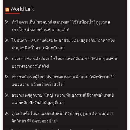
World Link
ทำไมควรเก็บ "ขวดบาล์มเมนทอล" ไว้ในห้องน้ำ? กูรูเฉลย
ประโยชน์ หลายบ้านทำตามแล้ว!
ไขมันต่ำ = สุขภาพดีเสมอ? ชายวัย 52 เผยสูตรกิน "อาหารไข
มันสูงชนิดนี้" ความดันกลับลด!
ปวดเข่า-ข้อ หลังฝนตกใช่ไหม? แพทย์จีนเผย 4 วิธีง่ายๆ แต่ช่วย
บรรเทาอาการได้จริง!
ดาราหนังเรตผู้ใหญ่ ประกาศแต่งงานฟ้าแลบ "อดีตพิชเชอร์"
แซวหวาน ขว้างเร็วคว้าหัวใจ!
อวัยวะเพศลูกชาย "ใหญ่" เพราะพันธุกรรมที่ดีจากพ่อ? แพทย์
เฉลยพลิก ปัจจัยสำคัญอยู่ที่แม่!
คุณตรงข้อไหน? เผลอหลับหน้าทีวีบ่อยๆ กูรูเผย 3 สาเหตุทาง
จิตวิทยา ที่ไม่ควรมองข้าม!