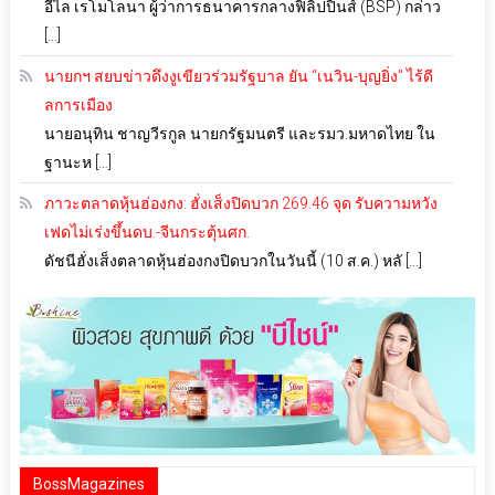
อีไล เรโมโลนา ผู้ว่าการธนาคารกลางฟิลิปปินส์ (BSP) กล่าว
[…]
นายกฯ สยบข่าวดึงงูเขียวร่วมรัฐบาล ยัน “เนวิน-บุญยิ่ง” ไร้ดี
ลการเมือง
นายอนุทิน ชาญวีรกูล นายกรัฐมนตรี และรมว.มหาดไทย ใน
ฐานะห […]
ภาวะตลาดหุ้นฮ่องกง: ฮั่งเส็งปิดบวก 269.46 จุด รับความหวัง
เฟดไม่เร่งขึ้นดบ.-จีนกระตุ้นศก.
ดัชนีฮั่งเส็งตลาดหุ้นฮ่องกงปิดบวกในวันนี้ (10 ส.ค.) หลั […]
BossMagazines