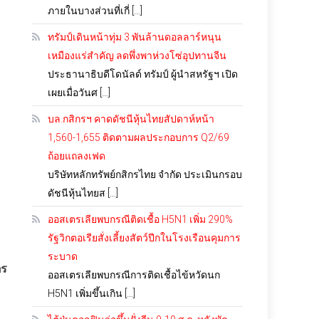
ภายในบางส่วนที่เกี่ […]
ทรัมป์เดินหน้าทุ่ม 3 พันล้านดอลลาร์หนุน
เหมืองแร่สำคัญ ลดพึ่งพาห่วงโซ่อุปทานจีน
ประธานาธิบดีโดนัลด์ ทรัมป์ ผู้นำสหรัฐฯ เปิด
เผยเมื่อวันศ […]
บล.กสิกรฯ คาดดัชนีหุ้นไทยสัปดาห์หน้า
1,560-1,655 ติดตามผลประกอบการ Q2/69
ถ้อยแถลงเฟด
บริษัทหลักทรัพย์กสิกรไทย จำกัด ประเมินกรอบ
ดัชนีหุ้นไทยส […]
ออสเตรเลียพบกรณีติดเชื้อ H5N1 เพิ่ม 290%
รัฐวิกตอเรียสั่งเลี้ยงสัตว์ปีกในโรงเรือนคุมการ
ระบาด
ตร
ออสเตรเลียพบกรณีการติดเชื้อไข้หวัดนก
H5N1 เพิ่มขึ้นเกิน […]