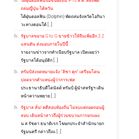
ไต้ฝุ่นดอลฟินจ่อขึ้นฝั่งจีน 9-10 ส.ค. หลังพัด
ถล่มญี่ปุ่น-ไต้หวัน
ไต้ฝุ่นดอลฟิน (Dolphin) พัดถล่มจังหวัดโอกินา
วะทางตอนใต้ […]
รัฐบาลขยาย G to G ขายข้าวให้จีนเพิ่มอีก 2.2
แสนตัน ส่งมอบภายในปีนี้
รายงานข่าวจากทำเนียบรัฐบาล เปิดเผยว่า
รัฐบาลได้อนุมัติก […]
ทรัมป์ส่งจดหมายแจ้ง “ลิซา คุก” เตรียมโดน
ปลดจากตำแหน่งผู้ว่าการเฟด
ประธานาธิบดีโดนัลด์ ทรัมป์ ผู้นำสหรัฐฯ เดิน
หน้าความพยาย […]
รัฐบาล ลั่น! คดีสอบท้องถิ่น ไม่จบแค่ถอดถอนผู้
สอบ เดินหน้าสาวถึงผู้ร่วมขบวนการยกแผง
น.ส.รัชดา ธนาดิเรก โฆษกประจำสำนักนายก
รัฐมนตรี กล่าวถึงแ […]