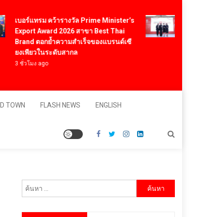
Vitafoods Asi
เบอร์แทรม คว้ารางวัล Prime Minister’s
สารสกัดไทย ชูง
Export Award 2026 สาขา Best Thai
สร้างมูลค่าเศ
Brand ตอกย้ำความสำเร็จของแบรนด์เซี
โภชนาการสุข
ยงเพียวในระดับสากล
ดอลลาร์
3 ชั่วโมง ago
11 ชั่วโมง ago
D TOWN
FLASH NEWS
ENGLISH
ค้นหา
สำหรับ: