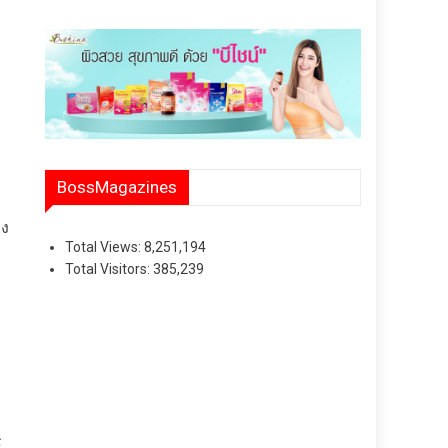
BossMagazines
อง
Total Views:
8,251,194
Total Visitors:
385,239
์