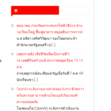
สำนักข่าว infoquest
คมนาคม เร่งแก้ผลกระทบรถไฟฟ้าสีม่วง ช่วง
วงเวียนใหญ่ ฟื้นฟูอาคาร-ทยอยคืนการจราจร
น.ส.ลลิดา เพริศวิวัฒนา รองโฆษกประจำ
สำนักนายกรัฐมนตรี เป […]
เหตุกราดยิง เสียชีวิตเพิ่มเป็นรายที่ 9
น
รร.เทพศิรินทร์ นนท์ ประกาศหยุดเรียน 10-14
ส.ค.
จากเหตุการณ์สะเทือนขวัญเมื่อวันที่ 7 ส.ค. 69
นักเรียนชา […]
OpenAI ระงับงานบางส่วนของ Astra ชั่วคราว
หวั่นความสามารถด้านไซเบอร์เกินเกณฑ์
ความปลอดภัย
โอเพนเอไอ (OpenAI) ระงับการดำเนินงาน