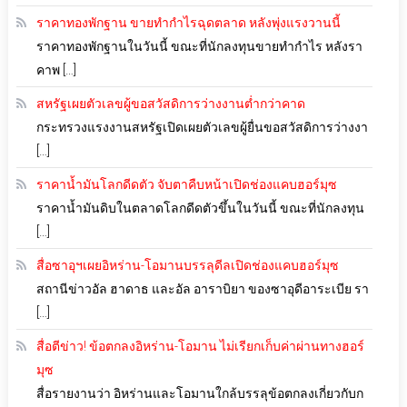
ราคาทองพักฐาน ขายทำกำไรฉุดตลาด หลังพุ่งแรงวานนี้
ราคาทองพักฐานในวันนี้ ขณะที่นักลงทุนขายทำกำไร หลังรา
คาพ […]
สหรัฐเผยตัวเลขผู้ขอสวัสดิการว่างงานต่ำกว่าคาด
กระทรวงแรงงานสหรัฐเปิดเผยตัวเลขผู้ยื่นขอสวัสดิการว่างงา
[…]
ราคาน้ำมันโลกดีดตัว จับตาคืบหน้าเปิดช่องแคบฮอร์มุซ
ราคาน้ำมันดิบในตลาดโลกดีดตัวขึ้นในวันนี้ ขณะที่นักลงทุน
[…]
สื่อซาอุฯเผยอิหร่าน-โอมานบรรลุดีลเปิดช่องแคบฮอร์มุซ
สถานีข่าวอัล ฮาดาธ และอัล อาราบิยา ของซาอุดีอาระเบีย รา
[…]
สื่อตีข่าว! ข้อตกลงอิหร่าน-โอมาน ไม่เรียกเก็บค่าผ่านทางฮอร์
มุซ
สื่อรายงานว่า อิหร่านและโอมานใกล้บรรลุข้อตกลงเกี่ยวกับก