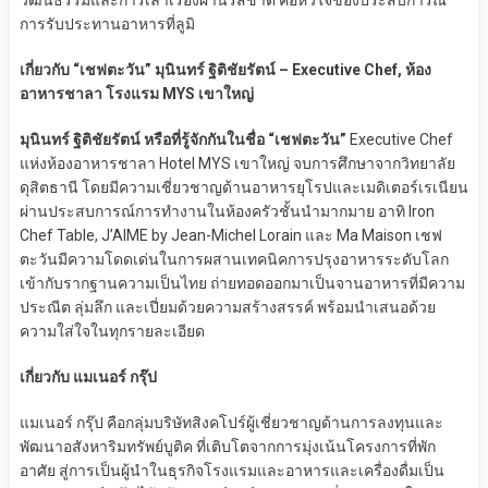
การรับประทานอาหารที่ลูมิ
เกี่ยวกับ “เชฟตะวัน” มุนินทร์ ฐิติชัยรัตน์ – Executive Chef, ห้อง
อาหารชาลา โรงแรม MYS เขาใหญ่
มุนินทร์ ฐิติชัยรัตน์ หรือที่รู้จักกันในชื่อ “เชฟตะวัน”
Executive Chef
แห่งห้องอาหารชาลา Hotel MYS เขาใหญ่ จบการศึกษาจากวิทยาลัย
ดุสิตธานี โดยมีความเชี่ยวชาญด้านอาหารยุโรปและเมดิเตอร์เรเนียน
ผ่านประสบการณ์การทำงานในห้องครัวชั้นนำมากมาย อาทิ Iron
Chef Table, J’AIME by Jean-Michel Lorain และ Ma Maison เชฟ
ตะวันมีความโดดเด่นในการผสานเทคนิคการปรุงอาหารระดับโลก
เข้ากับรากฐานความเป็นไทย ถ่ายทอดออกมาเป็นจานอาหารที่มีความ
ประณีต ลุ่มลึก และเปี่ยมด้วยความสร้างสรรค์ พร้อมนำเสนอด้วย
ความใส่ใจในทุกรายละเอียด
เกี่ยวกับ แมเนอร์ กรุ๊ป
แมเนอร์ กรุ๊ป คือกลุ่มบริษัทสิงคโปร์ผู้เชี่ยวชาญด้านการลงทุนและ
พัฒนาอสังหาริมทรัพย์บูติค ที่เติบโตจากการมุ่งเน้นโครงการที่พัก
อาศัย สู่การเป็นผู้นำในธุรกิจโรงแรมและอาหารและเครื่องดื่มเป็น