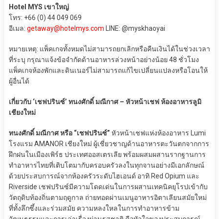
Hotel MYS เขาใหญ่
โทร: +66 (0) 44 049 069
อีเมล:
getaway@hotelmys.com
LINE: @myskhaoyai
หมายเหตุ: แพ็คเกจทั้งหมดไม่สามารถยกเลิกหรือคืนเงินได้ในช่วงเวลา
ที่ระบุ กรุณาแจ้งข้อจำกัดด้านอาหารล่วงหน้าอย่างน้อย 48 ชั่วโมง
แพ็คเกจห้องพักและดินเนอร์ไม่สามารถแก้ไขเปลี่ยนแปลงหรือโอนให้
ผู้อื่นได้
เกี่ยวกับ ‘เชฟปรินซ์’ ทนงศักดิ์ มณีกาศ – หัวหน้าเชฟ ห้องอาหารลูมิ
เชียงใหม่
ทนงศักดิ์ มณีกาศ หรือ “เชฟปรินซ์”
หัวหน้าเชฟแห่งห้องอาหาร Lumi
โรงแรม AMANOR เชียงใหม่ ผู้เชี่ยวชาญด้านอาหารตะวันตกจากการ
ฝึกฝนในเมืองเพิร์ธ ประเทศออสเตรเลีย พร้อมผสมผสานรากฐานการ
ทำอาหารไทยที่เติบโตมากับครอบครัวลงในทุกจานอย่างมีเอกลักษณ์
ด้วยประสบการณ์จากห้องครัวระดับไฮเอนด์ อาทิ Red Opium และ
Riverside เชฟปรินซ์มีความโดดเด่นในการผสานเทคนิคยุโรปเข้ากับ
วัตถุดิบท้องถิ่นตามฤดูกาล ถ่ายทอดผ่านเมนูอาหารอิตาเลียนสมัยใหม่
ที่ทั้งลึกซึ้งและร่วมสมัย ความหลงใหลในการทำอาหารข้าม
วัฒนธรรมและการเล่าเรื่องผ่านรสชาติ คือหัวใจของประสบการณ์