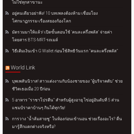
ไม่ใช่ทุกสาขานะ
อยู่คนเดียวอย่าฟัง! 10 บทเพลงต้องห้าม เชื่อมโยง
โศกนาฏกรรม-เรื่องสยองก้องโลก
มัดรวมมาให้แล้ว! เปิดขั้นตอนใช้ 'คนละครึ่งพลัส' จ่ายค่า
โดยสาร BTS-MRT-รถเมล์
วิธีเติมเงินเข้า G Wallet ก่อนใช้สิทธิวันแรก "คนละครึ่งพลัส"
World Link
บุพเพสันนิวาส! สาวแต่งงานกับน้องชายของ "ผู้บริจาคตับ" ช่วย
ชีวิตเธอเมื่อ 20 ปีก่อน
5 อาหาร "ราชาโปรตีน" สำหรับผู้สูงอายุ ไข่อยู่อันดับที่ 5 ส่วน
แชมป์ราคาบ้านๆ กินได้ทุกวัย!
การวาง "น้ำส้มสายชู" ในห้องก่อนเข้านอน ช่วยเรื่องอะไร? ตื่น
มารู้สึกแตกต่างจริงหรือ?