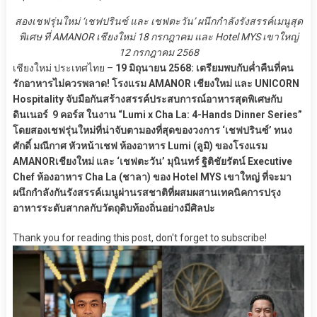
สองเชฟรุ่นใหม่ ‘เชฟปรินซ์ และ เชฟตะวัน’ ผนึกกำลังรังสรรค์เมนูสุด
พิเศษ ที่ AMANOR เชียงใหม่ 18 กรกฎาคม และ Hotel MYS เขาใหญ่
12 กรกฎาคม 2568
เชียงใหม่ ประเทศไทย –
19 มิถุนายน 2568: เตรียมพบกับค่ำคืนที่คน
รักอาหารไม่ควรพลาด! โรงแรม AMANOR เชียงใหม่ และ UNICORN
Hospitality จับมือกันสร้างสรรค์ประสบการณ์อาหารสุดพิเศษกับ
ดินเนอร์ 9 คอร์ส ในงาน “Lumi x Cha La: 4-Hands Dinner Series”
โดยสองเชฟรุ่นใหม่ที่น่าจับตามองที่สุดของวงการ ‘เชฟปรินซ์’ ทนง
ศักดิ์ มณีกาศ หัวหน้าเชฟ ห้องอาหาร Lumi (ลูมิ) ของโรงแรม
AMANORเชียงใหม่ และ ‘เชฟตะวัน’ มุนินทร์ ฐิติชัยรัตน์ Executive
Chef ห้องอาหาร Cha La (ชาลา) ของ Hotel MYS เขาใหญ่ ที่จะมา
ผนึกกำลังกันรังสรรค์เมนูผ่านรสชาติที่ผสมผสานเทคนิคการปรุง
อาหารระดับสากลกับวัตถุดิบท้องถิ่นอย่างมีศิลปะ
Thank you for reading this post, don't forget to subscribe!