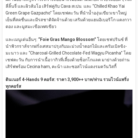
ลี่ลิ้นจี่ และผิวส้มโอ เสิร์ฟคู่กับ Cava สเปน และ “Chilled Khao Yai
Green Grape Gazpacho” โดยเชฟตะวัน ที่นำน้ำองุ่นเขียวเขาใหญ่
เย็นที่สดชื่นและมีรสชาติจัดจ้านด้วย เสริมด้วยแฮมอิเบอริโก แตงกวา
ดอง และมูสมะเขือเทศเขียว
และเมนูเด่นอื่นๆ:
“Foie Gras Mango Blossom”
โดยเชฟปรินซ์ ที่
นำฟัวกราส์จากฝรั่งเศสมาปรุงกับมะม่วงน้ำดอกไม้และครัมเบิลขิง-
มะนาว และ “Charcoal-Grilled Chocolate-Fed Wagyu Picanha” โดย
เชฟตะวัน กับการนำเนื้อวากิวที่เลี้ยงด้วยช็อกโกแลต มาย่างด้วยถ่าน
เสิร์ฟพร้อม Cecina ham, คะน้า และซอสไวน์แดงรมควันวิสกี้
ดินเนอร์ 4-Hands 9 คอร์ส: ราคา 3,900++ บาท/ท่าน รวมไวน์แพริ่ง
ทุกคอร์ส