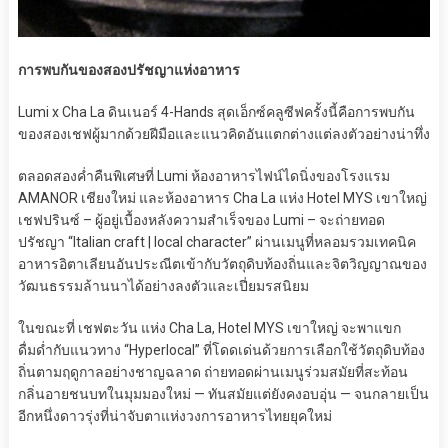
การพบกันของสองปรัชญาแห่งอาหาร
Lumi x Cha La ดินเนอร์ 4-Hands สุดเอ็กซ์คลูซีฟครั้งนี้คือการพบกัน
ของสองเชฟผู้มากด้วยฝีมือและแนวคิดอันแตกต่างแต่ลงตัวอย่างน่าทึ่ง
ตลอดสองค่ำคืนพิเศษที่ Lumi ห้องอาหารไฟน์ไดนิ่งของโรงแรม
AMANOR เชียงใหม่ และห้องอาหาร Cha La แห่ง Hotel MYS เขาใหญ่
เชฟปรินซ์ – ผู้อยู่เบื้องหลังความสำเร็จของ Lumi – จะถ่ายทอด
ปรัชญา “Italian craft | local character” ผ่านเมนูที่หลอมรวมเทคนิค
อาหารอิตาเลียนอันประณีตเข้ากับวัตถุดิบท้องถิ่นและจิตวิญญาณของ
วัฒนธรรมล้านนาได้อย่างลงตัวและเปี่ยมรสนิยม
ในขณะที่ เชฟตะวัน แห่ง Cha La, Hotel MYS เขาใหญ่ จะพาแขก
ดื่มด่ำกับแนวทาง “Hyperlocal” ที่โดดเด่นด้วยการเลือกใช้วัตถุดิบท้อง
ถิ่นตามฤดูกาลอย่างชาญฉลาด ถ่ายทอดผ่านเมนูร่วมสมัยที่สะท้อน
กลิ่นอายชนบทในมุมมองใหม่ — ทันสมัยแต่ยังคงอบอุ่น — จนกลายเป็น
อีกหนึ่งดาวรุ่งที่น่าจับตาแห่งวงการอาหารไทยยุคใหม่