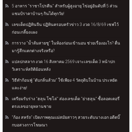
5 อาหาร "ราชาโปรตีน" สำหรับผู้สูงอายุ ไข่อยู่อันดับที่ 5 ส่วน
แชมป์ราคาบ้านๆ กินได้ทุกวัย!
เลขเด็ดปฏิทินจีน ปฏิทินครอบครัวข่าว 3 งวด 16/8/69 เซฟไว้
ก่อนเกลี้ยงแผง
การวาง "น้ำส้มสายชู" ในห้องก่อนเข้านอน ช่วยเรื่องอะไร? ตื่น
มารู้สึกแตกต่างจริงหรือ?
แปลปกสลาก งวด 16 สิงหาคม 2569 เจาะเลขเด็ด 3 หน้าปก
วิเคราะห์สถิติย้อนหลัง
วิธีทำก้อนฟู่ "ดับกลิ่นส้วม" ใช้เพียง 4 วัตถุดิบในบ้าน ประหยัด
และง่าย!
เตรียมรับร่าง "ฮลุน โซโล่" ส่องเลขเด็ด "ย่าฮลุน" ซื้อลอตเตอรี่
ตรงเลขอายุหลานชาย
"ก้อง สหรัถ" เปิดภาพคุณแม่สมัยสาวๆ สวยระดับนางเอก อดีตบิ๊
กบอสวงการโฆษณา