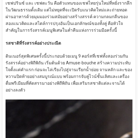
เชฟปรินซ์ และ เชฟตะวัน คือตัวแทนของเชฟไทยรุ่นใหม่ที่หยั่งรากลึก
ในวัฒนธรรมดั้งเดิม แต่ไม่หยุดที่จะเปิดรับแนวคิดใหม่และถ่ายทอด
ผ่านอาหารด้วยมุมมองร่วมสมัยอย่างสร้างสรรค์ ความกลมกลืนของ
สองแนวคิดและสไตล์การปรุงอันเป็นเอกลักษณ์ของทั้งคู่ คือหัวใจ
สำคัญในการรังสรรค์เมนูพิเศษในค่ำคืนแห่งการร่วมมือครั้งนี้
รสชาติที่รังสรรค์อย่างประณีต
ดินเนอร์สุดพิเศษครั้งนี้ประกอบด้วยเมนู 9 คอร์สที่เชฟทั้งสองร่วมกัน
รังสรรค์อย่างพิถีพิถัน เริ่มต้นด้วย Amuse-bouche สร้างความประทับ
ใจตั้งแต่คำแรก ก่อนจะไล่เรียงไปสู่จานเรียกน้ำย่อย จานหลัก และของ
หวานปิดท้ายอย่างสมบูรณ์แบบ พร้อมการจับคู่ไวน์ชั้นเลิศและเครื่อง
ดื่มพรีเมียมที่คัดสรรมาอย่างพิถีพิถัน เพื่อเสริมรสชาติแต่ละจานได้
อย่างลงตัว