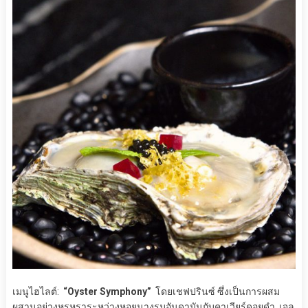
เมนูไฮไลต์:
“Oyster Symphony”
โดยเชฟปรินซ์ ซึ่งเป็นการผสม
ผสานอย่างหรูหราระหว่างหอยนางรมอันดามันกับคาเวียร์ดอยดำ, เจล