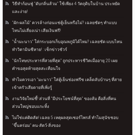
วิธีทำก้อนฟู่ "ดับกลิ่นส้วม" ใช้เพียง 4 วัตถุดิบในบ้าน ประหยัด
และง่าย!
"ผัก-ผลไม้" ควรล้างก่อนแช่ตู้เย็นหรือไม่? เฉลยชัดๆ ทำแบบ
ไหนไม่เสี่ยงเน่า เสียเงินฟรี!
"น้ำมะนาว" ใส่กระบอกเก็บอุณหภูมิได้ไหม? เฉลยชัด แบบไหน
ทำวิตามินซีหาย! : เช็กข่าวชัวร์
"นักโทษประหารที่สวยที่สุด" ถูกประหารชีวิตเมื่ออายุ 20 เผย
คำขอสุดท้ายสุดสะเทือนใจ
ทำไมควรเอา "มะนาว" ใส่ตู้เย็นช่องฟรีซ เคล็ดลับบ้านๆ ที่สาย
เข้าครัวเสียดายที่เพิ่งรู้
งานวิจัยใหม่ชี้! ส่วนที่ "มีประโยชน์ที่สุด" ของส้ม คือสิ่งที่คน
ส่วนใหญ่ชอบแกะทิ้ง
ไม่ใช่แค่ติดสัด! เฉลย 5 เหตุผลสุดเซอร์ไพรส์ ทำไมสุนัขชอบ
"ขึ้นคร่อม" คน-สัตว์-สิ่งของ