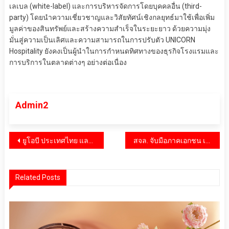
เลเบล (white-label) และการบริหารจัดการโดยบุคคลอื่น (third-
party) โดยนำความเชี่ยวชาญและวิสัยทัศน์เชิงกลยุทธ์มาใช้เพื่อเพิ่ม
มูลค่าของสินทรัพย์และสร้างความสำเร็จในระยะยาว ด้วยความมุ่ง
มั่นสู่ความเป็นเลิศและความสามารถในการปรับตัว UNICORN
Hospitality ยังคงเป็นผู้นำในการกำหนดทิศทางของธุรกิจโรงแรมและ
การบริการในตลาดต่างๆ อย่างต่อเนื่อง
Admin2
แนะแนว
ยูโอบี ประเทศไทย และโครงการร้อยพลังการศึกษา เดินหน้าสร้างความเปลี่ยนแปลงในห้องเรียนห่างไกล ชี้ผลสัมฤทธิ์จริงจากการเรียนรู้ดิจิทัล
สจล. จับมือภาคเอกชน เปิดตัวหลักสูตร “WELLxPRO: Touch to Heal – Learn to Grow” มุ่งสร้างอาชีพที่ยั่งยืนและส่งเสริมสุขภาวะที่ดี
เรื่อง
Related Posts