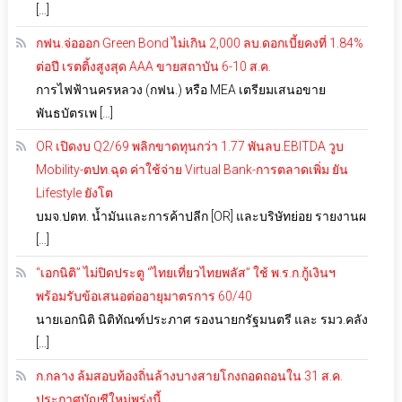
[…]
กฟน.จ่อออก Green Bond ไม่เกิน 2,000 ลบ.ดอกเบี้ยคงที่ 1.84%
ต่อปี เรตติ้งสูงสุด AAA ขายสถาบัน 6-10 ส.ค.
การไฟฟ้านครหลวง (กฟน.) หรือ MEA เตรียมเสนอขาย
พันธบัตรเพ […]
OR เปิดงบ Q2/69 พลิกขาดทุนกว่า 1.77 พันลบ.EBITDA วูบ
Mobility-ตปท.ฉุด ค่าใช้จ่าย Virtual Bank-การตลาดเพิ่ม ยัน
Lifestyle ยังโต
บมจ.ปตท. น้ำมันและการค้าปลีก [OR] และบริษัทย่อย รายงานผ
[…]
“เอกนิติ” ไม่ปิดประตู “ไทยเที่ยวไทยพลัส” ใช้ พ.ร.ก.กู้เงินฯ
พร้อมรับข้อเสนอต่ออายุมาตรการ 60/40
นายเอกนิติ นิติทัณฑ์ประภาศ รองนายกรัฐมนตรี และ รมว.คลัง
[…]
ก.กลาง ล้มสอบท้องถิ่นล้างบางสายโกงถอดถอนใน 31 ส.ค.
ประกาศบัญชีใหม่พรุ่งนี้