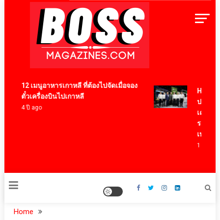
Skip
to
content
BossMagazinesThailand
12 เมนูอาหารเกาหลี ที่ต้องไปจัดเมื่อจอง
HYXI ผนึกก
ตั๋วเครื่องบินไปเกาหลี
ประกาศความ
4 ปี ago
เคลื่อนอน
ระดับมาตร
เทคโนโลยี
1 ชั่วโมง ago
Home