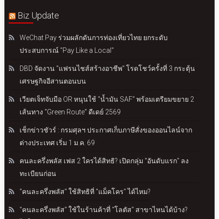
Biz Update
WeChat Pay ร่วมผลักดันการท่องเที่ยวไทย ยกระดับ
ประสบการณ์ "Pay Like a Local"
DBD จัดงาน "แฟรนไชส์สร้างอาชีพ" โรดโชว์ครั้งที่ 3 กระตุ้น
เศรษฐกิจอีสานตอนบน
เวียตเจ็ทจับมือ OR หนุนใช้ “น้ำมัน SAF” พร้อมเตรียมขยาย 2
เส้นทาง “Green Route” ดีเดย์ 2569
เช็กข่าวชัวร์ : กรมศุลฯ ประกาศเก็บภาษีสั่งของออนไลน์จาก
ต่างประเทศ เริ่ม 1 ม.ค. 69
คนละครึ่งพลัส เฟส 2 ใครได้สิทธิ? เปิดกลุ่ม "อันดับแรก" ลง
ทะเบียนก่อน
"คนละครึ่งพลัส" ใช้สิทธิที่ "แม็คโคร" ได้ไหม?
"คนละครึ่งพลัส" ใช้ในร้านค้าที่ "โลตัส" สาขาไหนได้บ้าง?