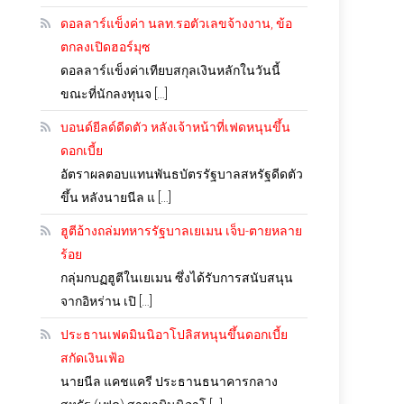
ดอลลาร์แข็งค่า นลท.รอตัวเลขจ้างงาน, ข้อ
ตกลงเปิดฮอร์มุซ
ดอลลาร์แข็งค่าเทียบสกุลเงินหลักในวันนี้
ขณะที่นักลงทุนจ […]
บอนด์ยีลด์ดีดตัว หลังเจ้าหน้าที่เฟดหนุนขึ้น
ดอกเบี้ย
อัตราผลตอบแทนพันธบัตรรัฐบาลสหรัฐดีดตัว
ขึ้น หลังนายนีล แ […]
ฮูตีอ้างถล่มทหารรัฐบาลเยเมน เจ็บ-ตายหลาย
ร้อย
กลุ่มกบฏฮูตีในเยเมน ซึ่งได้รับการสนับสนุน
จากอิหร่าน เปิ […]
ประธานเฟดมินนิอาโปลิสหนุนขึ้นดอกเบี้ย
สกัดเงินเฟ้อ
นายนีล แคชแครี ประธานธนาคารกลาง