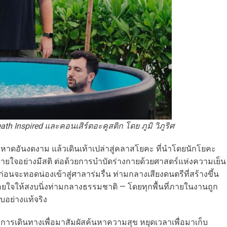
th Inspired และคอนเสิร์ตอะคูสติก โดย ภูมิ วิภูริศ
าริมหาดอันงดงาม แล้วเดินเท้าเปล่าสู่คลาสโยคะ ที่นำโดยนักโยคะ
กหายใจอย่างมีสติ ต่อด้วยการบำบัดร่างกายด้วยศาสตร์แห่งความเย็น
d ก่อนจะทอดน่องเข้าสู่ศาลาร่มรื่น ท่ามกลางเสียงดนตรีที่สร้างขึ้น
่อยใจให้สงบนิ่งท่ามกลางธรรมชาติ — โดยทุกพื้นที่ภายในงานถูก
อย่างแท้จริง
ือการเดินทางเพื่อมาสัมผัสค้นหาความสุข หยุดเวลาเพื่อมาเก็บ