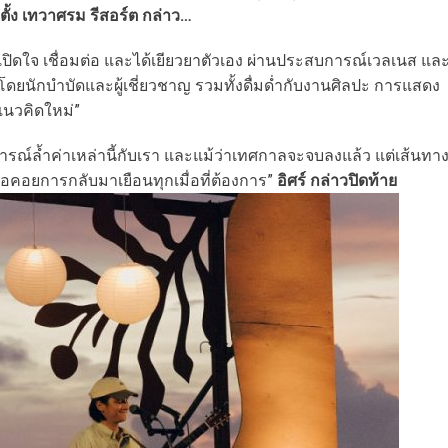
ก่อตั้ง เทวาศรม รีสอร์ต กล่าว…
คนเปิดใจ เชื่อมต่อ และได้เยียวยาตัวเอง ผ่านประสบการณ์เวลเนส แล
ยนักบำบัดและผู้เชี่ยวชาญ รวมทั้งดื่มด่ำกับงานศิลปะ การแสดง
แนวคิดใหม่”
ณ์ล้ำค่าเหล่านี้กับเรา และแม้ว่าเทศกาลจะจบลงแล้ว แต่เส้นทา
ะรอคอยการกลับมาเยือนทุกเมื่อที่ต้องการ”
อิศร์ กล่าวปิดท้าย