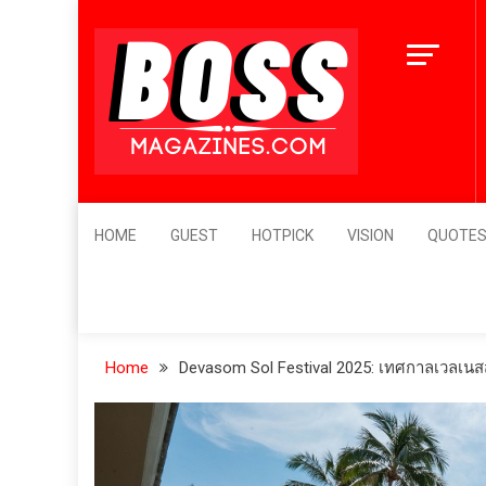
Skip
to
content
BossMagazines
Leader's Vision
HOME
GUEST
HOTPICK
VISION
QUOTE
Home
Devasom Sol Festival 2025: เทศกาลเวลเนสสุ