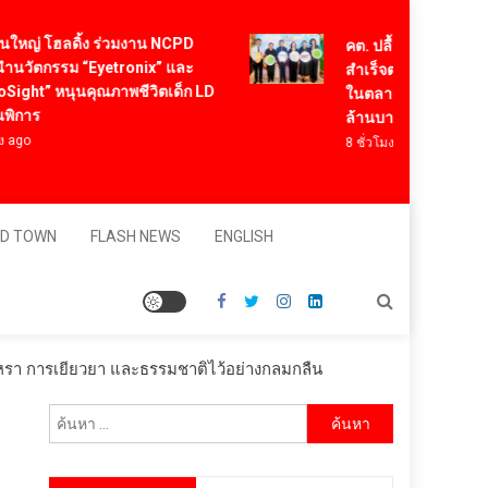
่ โฮลดิ้ง ร่วมงาน NCPD
คต. ปลื้ม Think Rice Thi
ตกรรม “Eyetronix” และ
สำเร็จตามเป้า สร้างความเช
t” หนุนคุณภาพชีวิตเด็ก LD
ในตลาดจีน มั่นใจสร้างยอ
ร
ล้านบาท
8 ชั่วโมง ago
D TOWN
FLASH NEWS
ENGLISH
รูหรา การเยียวยา และธรรมชาติไว้อย่างกลมกลืน
ค้นหา
สำหรับ: