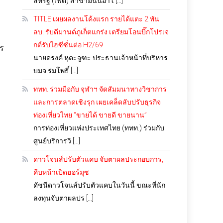
สหรัฐ (เฟด) สาขามินนิอาโ […]
TITLE เผยผลงานโค้งแรก รายได้แตะ 2 พัน
ลบ. รับดีมานด์ภูเก็ตแกร่ง เตรียมโอนบิ๊กโปรเจ
กต์รับไฮซีซั่นต่อ H2/69
าร
นายดรงค์ หุตะจูฑะ ประธานเจ้าหน้าที่บริหาร
บมจ.ร่มโพธิ์ […]
ททท. ร่วมมือกับ จุฬาฯ จัดสัมมนาทางวิชาการ
และการตลาดเชิงรุก เผยเคล็ดลับปรับธุรกิจ
ท่องเที่ยวไทย “ขายได้ ขายดี ขายนาน”
การท่องเที่ยวแห่งประเทศไทย (ททท.) ร่วมกับ
ศูนย์บริการวิ […]
ดาวโจนส์ปรับตัวแคบ จับตาผลประกอบการ,
คืบหน้าเปิดฮอร์มุซ
ดัชนีดาวโจนส์ปรับตัวแคบในวันนี้ ขณะที่นัก
ลงทุนจับตาผลปร […]