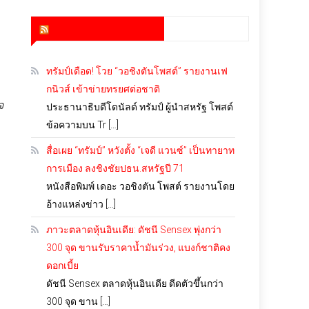
สำนักข่าว infoquest
ทรัมป์เดือด! โวย “วอชิงตันโพสต์” รายงานเฟ
กนิวส์ เข้าข่ายทรยศต่อชาติ
จ
ประธานาธิบดีโดนัลด์ ทรัมป์ ผู้นำสหรัฐ โพสต์
ข้อความบน Tr […]
สื่อเผย “ทรัมป์” หวังตั้ง “เจดี แวนซ์” เป็นทายาท
การเมือง ลงชิงชัยปธน.สหรัฐปี 71
หนังสือพิมพ์ เดอะ วอชิงตัน โพสต์ รายงานโดย
อ้างแหล่งข่าว […]
ภาวะตลาดหุ้นอินเดีย: ดัชนี Sensex พุ่งกว่า
300 จุด ขานรับราคาน้ำมันร่วง, แบงก์ชาติคง
ดอกเบี้ย
ดัชนี Sensex ตลาดหุ้นอินเดีย ดีดตัวขึ้นกว่า
300 จุด ขาน […]