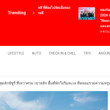
12 เมนูอาหารเกาหลี ที่ต้องไปจัดเมื่อจอง
ทองก้อนใหญ
Trending
ตั๋วเครื่องบินไปเกาหลี
2026 นำนวั
4 ปี ago
“NeuroSigh
และคนพิกา
4 ชั่วโมง ago
Thailand
S
LIFESTYLE
AUTO
CHECK-IN & CHILL
TIPS
AROUN
ดลักซ์ชูรี ที่เทวาศรม เขาหลัก พื้นที่พักใจริมทะเล ที่หลอมรวมความห