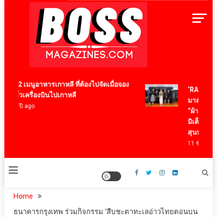
Skip
to
content
BossMagazinesThailand
12 เมนูอาหารเกาหลี ที่ต้องไปจัดเมื่อจอง
‘RAKSAPHAN’
ตั๋วเครื่องบินไปเกาหลี
มาสเตอร์พีซ
4 ปี ago
“ผ้าลายน้ำไห
มิเต็ด ถ่ายทอด
สุนทรียภาพร
11 ชั่วโมง ago
Home
ธนาคารกรุงเทพ ร่วมกิจกรรม ‘สืบชะตาทะเลอ่าวไทยตอนบน