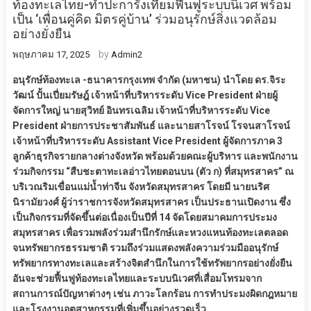
ท้องทะเลไทย-ทำปะการังเทียมฟื้นฟูระบบนิเวศ พร้อม
เป็น ‘เพื่อนคู่คิด มิตรคู่บ้าน’ ร่วมอนุรักษ์สิ่งแวดล้อม
อย่างยั่งยืน
by
พฤษภาคม 17, 2025
Admin2
อนุรักษ์ท้องทะเล -ธนาคารกรุงเทพ จำกัด (มหาชน) นำโดย ดร.จิระ
วัฒน์ ปั้นเปี่ยมรัษฎ์ เจ้าหน้าที่บริหารระดับ Vice President ฝ่ายผู้
จัดการใหญ่ นายสุวิทย์ อินทรเฉลิม เจ้าหน้าที่บริหารระดับ Vice
President ฝ่ายการประชาสัมพันธ์ และนายสาโรจน์ โรจนสาโรจน์
เจ้าหน้าที่บริหารระดับ Assistant Vice President ผู้จัดการภาค 3
ลูกค้าธุรกิจรายกลางต่างจังหวัด พร้อมด้วยคณะผู้บริหาร และพนักงาน
ร่วมกิจกรรม “สืบชะตาทะเลอ่าวไทยตอนบน (ตัว ก) ที่สมุทรสาคร” ณ
บริเวณริมเขื่อนแม่น้ำท่าจีน จังหวัดสมุทรสาคร โดยมี นายนริศ
นิรามัยวงศ์ ผู้ว่าราชการจังหวัดสมุทรสาคร เป็นประธานเปิดงาน ซึ่ง
เป็นกิจกรรมที่จัดขึ้นต่อเนื่องเป็นปีที่ 14 จัดโดยสมาคมการประมง
สมุทรสาคร เพื่อรวมพลังร่วมสำนึกรักษ์และหวงแหนท้องทะเลตลอด
จนทรัพยากรธรรมชาติ รวมถึงร่วมแสดงพลังความร่วมมืออนุรักษ์
ทรัพยากรทางทะเลและสร้างจิตสำนึกในการใช้ทรัพยากรอย่างยั่งยืน
อันจะช่วยฟื้นฟูท้องทะเลไทยและระบบนิเวศที่เสื่อมโทรมจาก
สถานการณ์ปัญหาต่างๆ เช่น ภาวะโลกร้อน การทำประมงผิดกฎหมาย
และโรงงานอุตสาหกรรมที่เพิ่มขึ้นอย่างรวดเร็ว