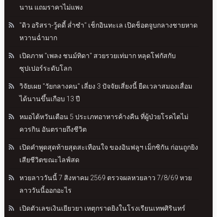
นาน แถมราคาไม่แพง
"ดิว อริสรา-วู้ดดี้ ล่ำซำ" เช็กอินทะเล เปิดช็อตจูบกลางชายหาด
หวานฉ่ำมาก
เปิดภาพ "เพลง ชนม์ทิดา" สวยรวยเท่มาก หลุดโฟกัสกับ
ซุปเปอร์ระดับโลก
วิจัยเผย "วัยกลางคน" เลี่ยง 3 ปัจจัยเสี่ยงนี้ ยืดเวลาสมองเสื่อม
ได้นานขึ้นเกือบ 13 ปี
หมอไต้หวันเตือน 5 ประเภทอาหารค้างคืน ที่ผู้ป่วยโรคไตไม่
ควรกิน อันตรายถึงชีวิต
เปิดคำพูดสุดท้ายสุดสะเทือนใจ ของอินฟลูฯ เม็กซิกัน ก่อนถูกยิง
เสียชีวิตขณะไลฟ์สด
หวยลาววันนี้ 7 สิงหาคม 2569 ตรวจผลหวยลาว 7/8/69 หวย
ลาววันนี้ออกอะไร
เปิดตัวเลขเงินเยียวยา เหตุกราดยิงในโรงเรียนเทพศิรินทร์