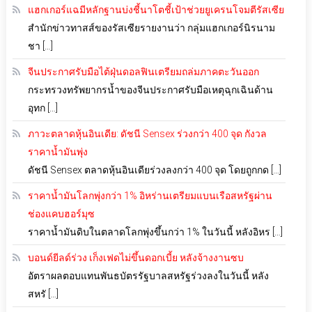
แฮกเกอร์แฉมีหลักฐานบ่งชี้นาโตชี้เป้าช่วยยูเครนโจมตีรัสเซีย
สำนักข่าวทาสส์ของรัสเซียรายงานว่า กลุ่มแฮกเกอร์นิรนาม
ชา […]
จีนประกาศรับมือไต้ฝุ่นดอลฟินเตรียมถล่มภาคตะวันออก
กระทรวงทรัพยากรน้ำของจีนประกาศรับมือเหตุฉุกเฉินด้าน
อุทก […]
ภาวะตลาดหุ้นอินเดีย: ดัชนี Sensex ร่วงกว่า 400 จุด กังวล
ราคาน้ำมันพุ่ง
ดัชนี Sensex ตลาดหุ้นอินเดียร่วงลงกว่า 400 จุด โดยถูกกด […]
ราคาน้ำมันโลกพุ่งกว่า 1% อิหร่านเตรียมแบนเรือสหรัฐผ่าน
ช่องแคบฮอร์มุซ
ราคาน้ำมันดิบในตลาดโลกพุ่งขึ้นกว่า 1% ในวันนี้ หลังอิหร […]
บอนด์ยีลด์ร่วง เก็งเฟดไม่ขึ้นดอกเบี้ย หลังจ้างงานซบ
อัตราผลตอบแทนพันธบัตรรัฐบาลสหรัฐร่วงลงในวันนี้ หลัง
สหรั […]