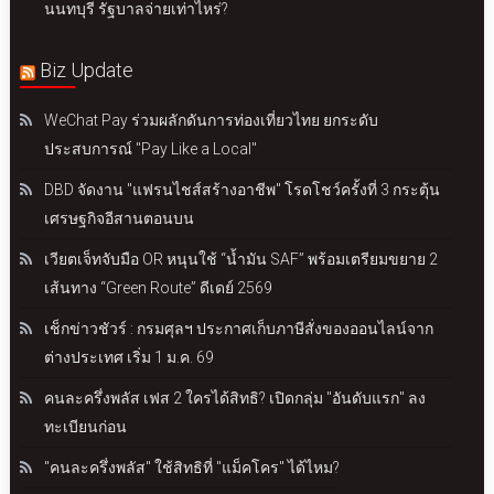
นนทบุรี รัฐบาลจ่ายเท่าไหร่?
Biz Update
WeChat Pay ร่วมผลักดันการท่องเที่ยวไทย ยกระดับ
ประสบการณ์ "Pay Like a Local"
DBD จัดงาน "แฟรนไชส์สร้างอาชีพ" โรดโชว์ครั้งที่ 3 กระตุ้น
เศรษฐกิจอีสานตอนบน
เวียตเจ็ทจับมือ OR หนุนใช้ “น้ำมัน SAF” พร้อมเตรียมขยาย 2
เส้นทาง “Green Route” ดีเดย์ 2569
เช็กข่าวชัวร์ : กรมศุลฯ ประกาศเก็บภาษีสั่งของออนไลน์จาก
ต่างประเทศ เริ่ม 1 ม.ค. 69
คนละครึ่งพลัส เฟส 2 ใครได้สิทธิ? เปิดกลุ่ม "อันดับแรก" ลง
ทะเบียนก่อน
"คนละครึ่งพลัส" ใช้สิทธิที่ "แม็คโคร" ได้ไหม?