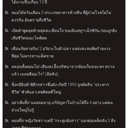
ได้นานขึ้นเกือบ 13 ปี
หมอไต้หวันเตือน 5 ประเภทอาหารค้างคืน ที่ผู้ป่วยโรคไตไม่
ควรกิน อันตรายถึงชีวิต
เปิดคำพูดสุดท้ายสุดสะเทือนใจ ของอินฟลูฯ เม็กซิกัน ก่อนถูกยิง
เสียชีวิตขณะไลฟ์สด
เตือนภัยสายกิน! 2 อวัยวะในตัวปลา แหล่งสะสมพิษร้ายแรง
ที่สุด ไม่ควรทานเด็ดขาด
หลอนทั้งคอนโด! เสียงสะอื้นปริศนาจากห้องเก็บของ ตร.ตรวจ
แล้ว เฉลยคืออะไร? (มีคลิป)
ช็อกอียิปต์! พิธีกรสาวชื่อดัง เกิดปี 1992 ถูกตัดสิน "ประหาร
ชีวิต" พัวพันยาเสพติดคดีใหญ่
อย่าเพิ่งทิ้ง! นมหมดอายุ แก้ปัญหาในบ้านได้ถึง 4 อย่าง แต่คน
ส่วนใหญ่ไม่รู้
หมอทึ่ง! หญิงวัยชราแต่มี "กระดูกยังสาว" บอกต่อเคล็ดลับ 3 สิ่ง