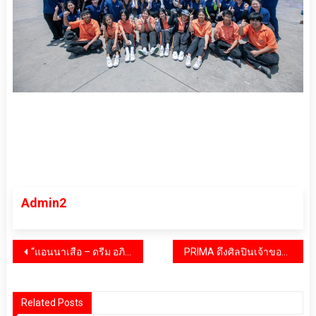
Admin2
แนะแนว
“แอนนาเสือ – ดรีม อภิชญา – หมีพูห์” นำทีมคนดัง สุขภาพดี มีสไตล์! สัมผัสประสบการณ์โซนใหม่เซ็นทรัลเวิลด์ ‘Urban Balance’ ศูนย์รวมแบรนด์ Health & Wellness ชั้นนำใจกลางเมือง
PRIMA ดึงศิลปินเจ้าของคาแรคเตอร์ดัง “Elfie” สร้างงานประติมากรรม “Ganeshvara” เสริมสิริมงคล
เรื่อง
Related Posts