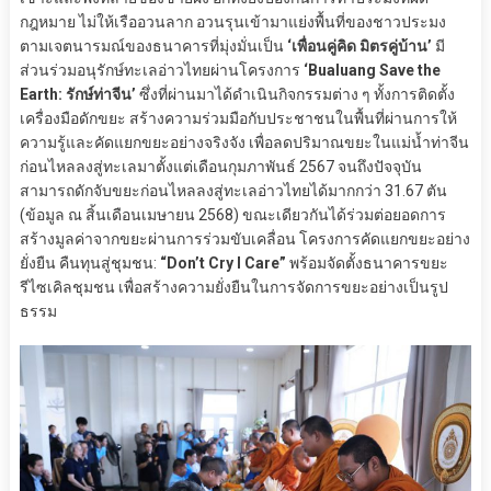
กฎหมาย ไม่ให้เรืออวนลาก อวนรุนเข้ามาแย่งพื้นที่ของชาวประมง
ตามเจตนารมณ์ของธนาคารที่มุ่งมั่นเป็น
‘เพื่อนคู่คิด มิตรคู่บ้าน’
มี
ส่วนร่วมอนุรักษ์ทะเลอ่าวไทยผ่านโครงการ
‘Bualuang Save the
Earth: รักษ์ท่าจีน’
ซึ่งที่ผ่านมาได้ดำเนินกิจกรรมต่าง ๆ ทั้งการติดตั้ง
เครื่องมือดักขยะ สร้างความร่วมมือกับประชาชนในพื้นที่ผ่านการให้
ความรู้และคัดแยกขยะอย่างจริงจัง เพื่อลดปริมาณขยะในแม่น้ำท่าจีน
ก่อนไหลลงสู่ทะเลมาตั้งแต่เดือนกุมภาพันธ์ 2567 จนถึงปัจจุบัน
สามารถดักจับขยะก่อนไหลลงสู่ทะเลอ่าวไทยได้มากกว่า 31.67 ตัน
(ข้อมูล ณ สิ้นเดือนเมษายน 2568) ขณะเดียวกันได้ร่วมต่อยอดการ
สร้างมูลค่าจากขยะผ่านการร่วมขับเคลื่อน โครงการคัดแยกขยะอย่าง
ยั่งยืน คืนทุนสู่ชุมชน:
“Don’t Cry I Care”
พร้อมจัดตั้งธนาคารขยะ
รีไซเคิลชุมชน เพื่อสร้างความยั่งยืนในการจัดการขยะอย่างเป็นรูป
ธรรม