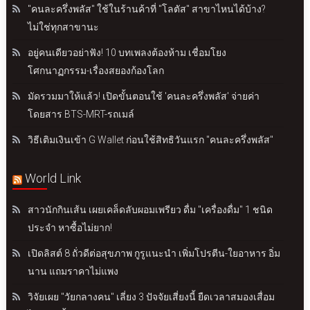
"คนละครึ่งพลัส" ใช้ในร้านค้าที่ "โลตัส" สาขาไหนได้บ้าง?
ไม่ใช่ทุกสาขานะ
อยู่คนเดียวอย่าฟัง! 10 บทเพลงต้องห้าม เชื่อมโยง
โศกนาฏกรรม-เรื่องสยองก้องโลก
มัดรวมมาให้แล้ว! เปิดขั้นตอนใช้ 'คนละครึ่งพลัส' จ่ายค่า
โดยสาร BTS-MRT-รถเมล์
วิธีเติมเงินเข้า G Wallet ก่อนใช้สิทธิวันแรก "คนละครึ่งพลัส"
World Link
สาวนักกินเส้น เผยเคล็ดลับผอมเพรียว ดื่ม "เครื่องดื่ม" 1 ชนิด
ประจำ หาซื้อไม่ยาก!
เปิดลิสต์ 8 ถั่วดีต่อสุขภาพ กูรูแนะนำ เพิ่มโปรตีน-ใยอาหาร อิ่ม
นาน แถมราคาไม่แพง
วิจัยเผย "วัยกลางคน" เลี่ยง 3 ปัจจัยเสี่ยงนี้ ยืดเวลาสมองเสื่อม