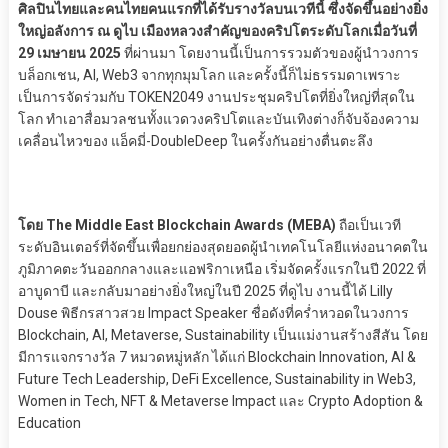
ศิลปินไทยและคนไทยคนแรกที่ได้รับรางวัลบนเวทีนี้ ซึ่งจัดขึ้นอย่างยิ่ง
ใหญ่อลังการ ณ ดูไบ เมืองหลวงสำคัญของคริปโตระดับโลกเมื่อวันที่
29 เมษายน 2025
ที่ผ่านมา โดยงานนี้เป็นการรวมตัวของผู้นำวงการ
บล็อกเชน, AI, Web3 จากทุกมุมโลก และครั้งนี้ก็ไม่ธรรมดาเพราะ
เป็นการจัดร่วมกับ TOKEN2049 งานประชุมคริปโตที่ยิ่งใหญ่ที่สุดใน
โลก ทำเอาสื่อมวลชนทั้งแวดวงคริปโตและบันเทิงต่างก็จับจ้องความ
เคลื่อนไหวของ แอ็คมี่-DoubleDeep ในครั้งกันอย่างตื่นตะลึง
โดย The Middle East Blockchain Awards (MEBA)
ถือเป็นเวที
ระดับอินเตอร์ที่จัดขึ้นเพื่อยกย่องสุดยอดผู้นำเทคโนโลยีแห่งอนาคตใน
ภูมิภาคตะวันออกกลางและแอฟริกาเหนือ เริ่มจัดครั้งแรกในปี 2022 ที่
อาบูดาบี และกลับมาอย่างยิ่งใหญ่ในปี 2025 ที่ดูไบ งานนี้ได้ Lilly
Douse พิธีกรสาวสวย Impact Speaker ชื่อดังที่คร่ำหวอดในวงการ
Blockchain, AI, Metaverse, Sustainability เป็นแม่งานสร้างสีสัน โดย
มีการแจกรางวัล 7 หมวดหมู่หลัก ได้แก่ Blockchain Innovation, AI &
Future Tech Leadership, DeFi Excellence, Sustainability in Web3,
Women in Tech, NFT & Metaverse Impact และ Crypto Adoption &
Education