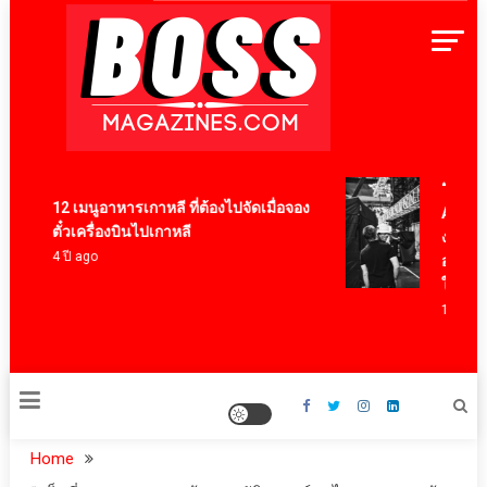
Skip
to
content
BossMagazinesThailand
“Oasis: D
12 เมนูอาหารเกาหลี ที่ต้องไปจัดเมื่อจอง
Anger” ร
ตั๋วเครื่องบินไปเกาหลี
งวงร็อค
4 ปี ago
อย่าง Oas
ใหญ่
15 ชั่วโมง 
Home