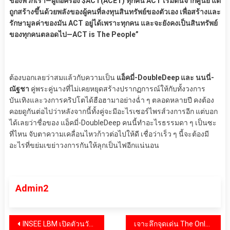
ของพวกเรา—ผู้ถือครอง $ACT(ACET) ทุกคน ACT เริ่มต้นจากศูนย์ แต่
ถูกสร้างขึ้นด้วยพลังของผู้คนที่ลงทุนสินทรัพย์ของตัวเอง เพื่อสร้างและ
รักษามูลค่าของมัน ACT อยู่ได้เพราะทุกคน และจะยังคงเป็นสินทรัพย์
ของทุกคนตลอดไป—ACT is The People”
ต้องบอกเลยว่าสมแล้วกับความเป็น
แอ็คมี่-DoubleDeep และ นนนี่-
ณัฐชา
คู่พระคู่นางที่ไม่เคยหยุดสร้างปรากฏการณ์ให้กับทั้งวงการ
บันเทิงและวงการคริปโตได้ฮือฮามาอย่างฉ่ำ ๆ ตลอดหลายปี คงต้อง
คอยดูกันต่อไปว่าหลังจากนี้ทั้งคู่จะมีอะไรเซอร์ไพรส์วงการอีก แต่บอก
ได้เลยว่าชื่อของ แอ็คมี่-DoubleDeep คนนี้ทำอะไรธรรมดา ๆ เป็นซะ
ที่ไหน จับตาความเคลื่อนไหวก้าวต่อไปให้ดี เชื่อว่าเร็ว ๆ นี้จะต้องมี
อะไรที่ขย่มเขย่าวงการกันให้ลุกเป็นไฟอีกแน่นอน
Admin2
แนะแนว
INSEE LBM เปิดตัวนวัตกรรมวัสดุก่อสร้างเพื่ออนาคต ตอกย้ำแนวคิดความยั่งยืนในงาน “สถาปนิก’68”
เจาะลึกจุดเด่น The Only Thai Branded Residence โดย The Residences at Dusit Central Park หนึ่งเดียวจากประเทศไทย