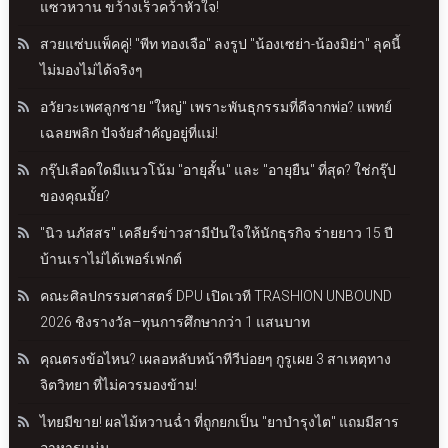
แซวหวาน ขว้างเร็วคว้าหัวใจ!
สวยแซ่บแพ็คคู่! "พีท ทองเจือ" ลงรูป "น้องเซย่า-น้องมิย่า" ลุคนี้
ไม่มองไม่ได้จริงๆ
อวัยวะเพศลูกชาย "ใหญ่" เพราะพันธุกรรมที่ดีจากพ่อ? แพทย์
เฉลยพลิก ปัจจัยสำคัญอยู่ที่แม่!
กรุ๊ปเลือดใดมีแนวโน้ม "อายุสั้น" และ "อายุยืน" ที่สุด? ใช่กรุ๊ป
ของคุณมั้ย?
"นิว นภัสสร" เคลียร์ข่าวสามีปันใจให้นักธุรกิจ ร่ายยาว 15 ปี
บ้านเราไม่ได้เพอร์เฟกต์
คณะศิลปกรรมศาสตร์ DPU เปิดเวที TRASHION UNBOUND
2026 ชิงรางวัล–ทุนการศึกษากว่า 1 แสนบาท
คุณตรงข้อไหน? เผลอหลับหน้าทีวีบ่อยๆ กูรูเผย 3 สาเหตุทาง
จิตวิทยา ที่ไม่ควรมองข้าม!
ไทยมีขาย! ผลไม้หวานฉ่ำ ที่ถูกยกเป็น "ยาบำรุงไต" แถมมีสาร
อาหารแน่น