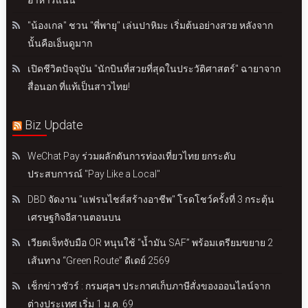
"น้องเกล" ชวน "พี่พายุ" เล่นปาหิมะ เริ่มต้นอย่างสวย หลังจาก
นั้นคือเอ็นดูมาก
เปิดชีวิตปัจจุบัน "นักบินที่สวยที่สุดในประวัติศาสตร์" ฉายาจาก
สื่อนอก ที่แท้เป็นสาวไทย!
Biz Update
WeChat Pay ร่วมผลักดันการท่องเที่ยวไทย ยกระดับ
ประสบการณ์ "Pay Like a Local"
DBD จัดงาน "แฟรนไชส์สร้างอาชีพ" โรดโชว์ครั้งที่ 3 กระตุ้น
เศรษฐกิจอีสานตอนบน
เวียตเจ็ทจับมือ OR หนุนใช้ “น้ำมัน SAF” พร้อมเตรียมขยาย 2
เส้นทาง “Green Route” ดีเดย์ 2569
เช็กข่าวชัวร์ : กรมศุลฯ ประกาศเก็บภาษีสั่งของออนไลน์จาก
ต่างประเทศ เริ่ม 1 ม.ค. 69