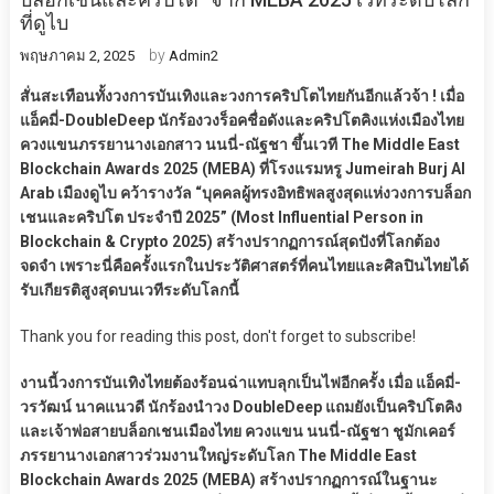
ที่ดูไบ
by
พฤษภาคม 2, 2025
Admin2
สั่นสะเทือนทั้งวงการบันเทิงและวงการคริปโตไทยกันอีกแล้วจ้า ! เมื่อ
แอ็คมี่-DoubleDeep นักร้องวงร็อคชื่อดังและคริปโตคิงแห่งเมืองไทย
ควงแขนภรรยานางเอกสาว นนนี่-ณัฐชา ขึ้นเวที The Middle East
Blockchain Awards 2025 (MEBA) ที่โรงแรมหรู Jumeirah Burj Al
Arab เมืองดูไบ คว้ารางวัล “บุคคลผู้ทรงอิทธิพลสูงสุดแห่งวงการบล็อก
เชนและคริปโต ประจำปี 2025” (Most Influential Person in
Blockchain & Crypto 2025) สร้างปรากฏการณ์สุดปังที่โลกต้อง
จดจำ เพราะนี่คือครั้งแรกในประวัติศาสตร์ที่คนไทยและศิลปินไทยได้
รับเกียรติสูงสุดบนเวทีระดับโลกนี้
Thank you for reading this post, don't forget to subscribe!
งานนี้วงการบันเทิงไทยต้องร้อนฉ่าแทบลุกเป็นไฟอีกครั้ง เมื่อ แอ็คมี่-
วรวัฒน์ นาคแนวดี นักร้องนำวง DoubleDeep แถมยังเป็นคริปโตคิง
และเจ้าพ่อสายบล็อกเชนเมืองไทย ควงแขน นนนี่-ณัฐชา ชูมักเคอร์
ภรรยานางเอกสาวร่วมงานใหญ่ระดับโลก The Middle East
Blockchain Awards 2025 (MEBA) สร้างปรากฏการณ์ในฐานะ