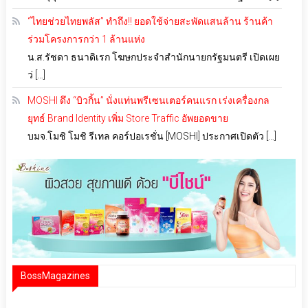
“ไทยช่วยไทยพลัส” ทำถึง!! ยอดใช้จ่ายสะพัดแสนล้าน ร้านค้า
ร่วมโครงการกว่า 1 ล้านแห่ง
น.ส.รัชดา ธนาดิเรก โฆษกประจำสำนักนายกรัฐมนตรี เปิดเผย
ว่ […]
MOSHI ดึง “บิวกิ้น” นั่งแท่นพรีเซนเตอร์คนแรก เร่งเครื่องกล
ยุทธ์ Brand Identity เพิ่ม Store Traffic อัพยอดขาย
บมจ.โมชิ โมชิ รีเทล คอร์ปอเรชั่น [MOSHI] ประกาศเปิดตัว […]
BossMagazines