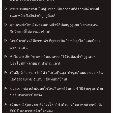
อวัยวะเพศลูกชาย "ใหญ่" เพราะพันธุกรรมที่ดีจากพ่อ? แพทย์
เฉลยพลิก ปัจจัยสำคัญอยู่ที่แม่!
คุณตรงข้อไหน? เผลอหลับหน้าทีวีบ่อยๆ กูรูเผย 3 สาเหตุทาง
จิตวิทยา ที่ไม่ควรมองข้าม!
ไทยมีขาย! ผลไม้หวานฉ่ำ ที่ถูกยกเป็น "ยาบำรุงไต" แถมมีสาร
อาหารแน่น
ทำไมควรเก็บ "ขวดบาล์มเมนทอล" ไว้ในห้องน้ำ? กูรูเฉลย
ประโยชน์ หลายบ้านทำตามแล้ว!
เปิดลิสต์ 6 อาหารใกล้ตัว "ไบโอตินสูง" บำรุงเส้นผมจากภายใน
ไม่ต้องจ่ายแพง อันดับ 1 มีแทบทุกบ้าน!
ปวดเข่า-ข้อ หลังฝนตกใช่ไหม? แพทย์จีนเผย 4 วิธีง่ายๆ แต่ช่วย
บรรเทาอาการได้จริง!
เปิดบทกวีสุดแปลก! ดังก้องโลก "คำทำนาย" อนาคตล่วงหน้าถึง
500 ปี แฉความจริงเบื้องหลัง