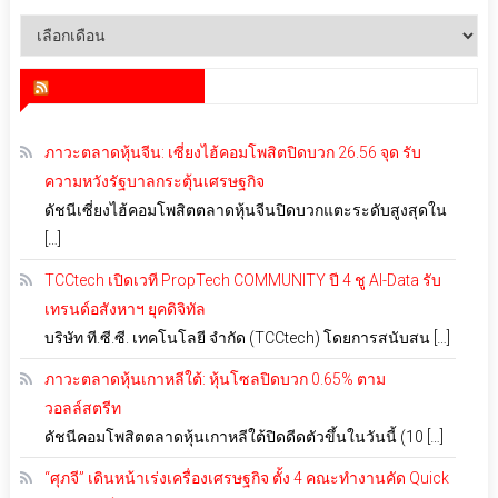
คลัง
เก็บ
สำนักข่าว infoquest
ภาวะตลาดหุ้นจีน: เซี่ยงไฮ้คอมโพสิตปิดบวก 26.56 จุด รับ
ความหวังรัฐบาลกระตุ้นเศรษฐกิจ
ดัชนีเซี่ยงไฮ้คอมโพสิตตลาดหุ้นจีนปิดบวกแตะระดับสูงสุดใน
[…]
TCCtech เปิดเวที PropTech COMMUNITY ปี 4 ชู AI-Data รับ
เทรนด์อสังหาฯ ยุคดิจิทัล
บริษัท ที.ซี.ซี. เทคโนโลยี จำกัด (TCCtech) โดยการสนับสน […]
ภาวะตลาดหุ้นเกาหลีใต้: หุ้นโซลปิดบวก 0.65% ตาม
วอลล์สตรีท
ดัชนีคอมโพสิตตลาดหุ้นเกาหลีใต้ปิดดีดตัวขึ้นในวันนี้ (10 […]
“ศุภจี” เดินหน้าเร่งเครื่องเศรษฐกิจ ตั้ง 4 คณะทำงานคัด Quick