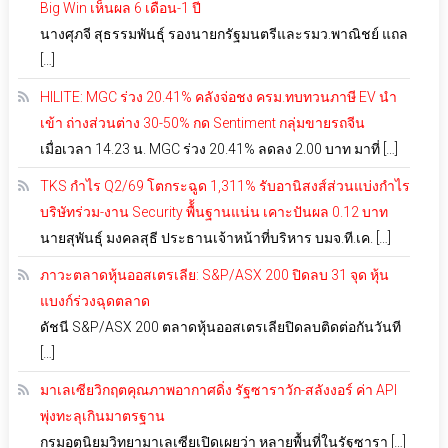
Big Win เห็นผล 6 เดือน-1 ปี
นางศุภจี สุธรรมพันธุ์ รองนายกรัฐมนตรีและรมว.พาณิชย์ แถล
[…]
HILITE: MGC ร่วง 20.41% คลังจ่อชง ครม.ทบทวนภาษี EV นำ
เข้า ถ่างส่วนต่าง 30-50% กด Sentiment กลุ่มขายรถจีน
เมื่อเวลา 14.23 น. MGC ร่วง 20.41% ลดลง 2.00 บาท มาที่ […]
TKS กำไร Q2/69 โตกระฉูด 1,311% รับอานิสงส์ส่วนแบ่งกำไร
บริษัทร่วม-งาน Security พื้้นฐานแน่น เคาะปันผล 0.12 บาท
นายสุพันธุ์ มงคลสุธี ประธานเจ้าหน้าที่บริหาร บมจ.ที.เค. […]
ภาวะตลาดหุ้นออสเตรเลีย: S&P/ASX 200 ปิดลบ 31 จุด หุ้น
แบงก์ร่วงฉุดตลาด
ดัชนี S&P/ASX 200 ตลาดหุ้นออสเตรเลียปิดลบติดต่อกันวันที
[…]
มาเลเซียวิกฤตคุณภาพอากาศดิ่ง รัฐซาราวัก-สลังงอร์ ค่า API
พุ่งทะลุเกินมาตรฐาน
กรมอุตุนิยมวิทยามาเลเซียเปิดเผยว่า หลายพื้นที่ในรัฐซารา […]