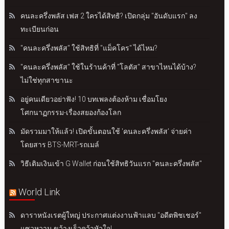
คนละครึ่งพลัส เฟส 2 ใครได้สิทธิ? เปิดกลุ่ม "อันดับแรก" ลง
ทะเบียนก่อน
"คนละครึ่งพลัส" ใช้สิทธิที่ "แม็คโคร" ได้ไหม?
"คนละครึ่งพลัส" ใช้ในร้านค้าที่ "โลตัส" สาขาไหนได้บ้าง?
ไม่ใช่ทุกสาขานะ
อยู่คนเดียวอย่าฟัง! 10 บทเพลงต้องห้าม เชื่อมโยง
โศกนาฏกรรม-เรื่องสยองก้องโลก
มัดรวมมาให้แล้ว! เปิดขั้นตอนใช้ 'คนละครึ่งพลัส' จ่ายค่า
โดยสาร BTS-MRT-รถเมล์
วิธีเติมเงินเข้า G Wallet ก่อนใช้สิทธิวันแรก "คนละครึ่งพลัส"
World Link
ดาราหนังเรตผู้ใหญ่ ประกาศแต่งงานฟ้าแลบ "อดีตพิชเชอร์"
แซวหวาน ขว้างเร็วคว้าหัวใจ!