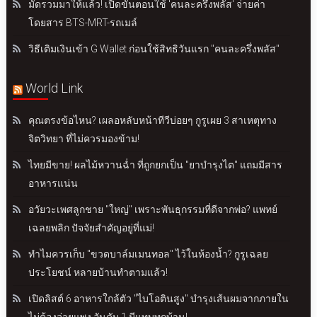
มัดรวมมาให้แล้ว! เปิดขั้นตอนใช้ 'คนละครึ่งพลัส' จ่ายค่า
โดยสาร BTS-MRT-รถเมล์
วิธีเติมเงินเข้า G Wallet ก่อนใช้สิทธิวันแรก "คนละครึ่งพลัส"
World Link
คุณตรงข้อไหน? เผลอหลับหน้าทีวีบ่อยๆ กูรูเผย 3 สาเหตุทาง
จิตวิทยา ที่ไม่ควรมองข้าม!
ไทยมีขาย! ผลไม้หวานฉ่ำ ที่ถูกยกเป็น "ยาบำรุงไต" แถมมีสาร
อาหารแน่น
อวัยวะเพศลูกชาย "ใหญ่" เพราะพันธุกรรมที่ดีจากพ่อ? แพทย์
เฉลยพลิก ปัจจัยสำคัญอยู่ที่แม่!
ทำไมควรเก็บ "ขวดบาล์มเมนทอล" ไว้ในห้องน้ำ? กูรูเฉลย
ประโยชน์ หลายบ้านทำตามแล้ว!
เปิดลิสต์ 6 อาหารใกล้ตัว "ไบโอตินสูง" บำรุงเส้นผมจากภายใน