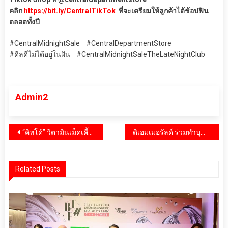
คลิก
https://bit.ly/CentralTikTok
ที่จะเตรียมให้ลูกค้าได้ช้อปฟิน
ตลอดทั้งปี
#CentralMidnightSale #CentralDepartmentStore
#ดีลดีไม่ได้อยู่ในฝัน #CentralMidnightSaleTheLateNightClub
Admin2
แนะแนว
“คิทโด้” วิตามินเม็ดเคี้ยว 2 สูตร 2 รส เติมพลังสมองและความสดชื่น เพื่อน้องๆ หนูๆ โปรสุดคุ้ม 1 ฟรี 1 ซอง ที่เซเว่น อีเลฟเว่น ทุกสาขา
ดิเอมเมอรัลด์ ร่วมทำบุญตักบาตรสามเณรภาคฤดูร้อน
เรื่อง
Related Posts