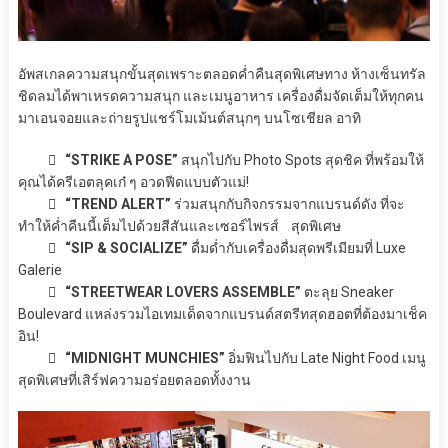
อัพสเกลความสนุกขั้นสุดเพราะตลอดค่ำคืนสุดพิเศษทาง ห้างเซ็นทรัล
ชิดลมได้พาเหรดความสนุก และเมนูอาหาร เครื่องดื่มจัดเต็มให้ทุกคน
มาเอนจอยและถ่ายรูปแชร์โมเม้นต์สนุกๆ บนโซเชียล อาทิ
 “STRIKE A POSE”
สนุกไปกับ Photo Spots สุดชิค ที่พร้อมให้
คุณได้ครีเอตลุคเก๋ ๆ อวดฟีดแบบตัวแม่!
 “TREND ALERT”
ร่วมสนุกกับกิจกรรมจากแบรนด์ดัง ที่จะ
ทำให้ค่ำคืนนี้เต็มไปด้วยสีสันและเซอร์ไพรส์ สุดพิเศษ
 “SIP & SOCIALIZE”
ดื่มด่ำกับเครื่องดื่มสุดพรีเมียมที่ Luxe
Galerie
 “STREETWEAR LOVERS ASSEMBLE”
ตะลุย Sneaker
Boulevard แหล่งรวมไอเทมเด็ดจากแบรนด์สตรีทสุดฮอตที่ต้องมาเช็ค
อิน!
 “MIDNIGHT MUNCHIES”
อิ่มฟินไปกับ Late Night Food เมนู
สุดพิเศษที่เสิร์ฟความอร่อยตลอดทั้งงาน