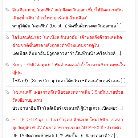
จีนเตือนพายุ “ดอลฟิน” ถล่มฝั่งตะวันออก เซี่ยงไฮ้ปิดสนามบิน
เสี่ยงซ้ำเติม “ข้าวโพด-บาร์เลย์-ถั่วเหลือง”
พายุไต้ฝุ่น “ดอลฟิน” (Dolphin) พัดขึ้นฝั่งทางตะวันออกขอ […]
ไอร์แลนด์นำตัว “แดเนียล คินนาฮัน” เจ้าพ่อแก๊งค้ายาเสพติด
ข้ามชาติขึ้นศาล หลังถูกส่งตัวข้ามแดนจากดูไบ
แดเนียล คินนาฮัน ผู้ถูกกล่าวหาว่าเป็นหัวหน้าเครือข่ายค้ […]
Sony-TSMC จ่อทุ่ม 6.4 พันล้านดอลล์ ตั้งโรงงานชิปร่วมทุนใน
ญี่ปุ่น
โซนี่ กรุ๊ป (Sony Group) และไต้หวัน เซมิคอนดักเตอร์ แมน […]
“เซเลนสกี” เผย เกาหลีเหนือจ่อส่งทหารเพิ่ม 3-5 หมื่นนายช่วย
รัสเซียรบยูเครน
ประธานาธิบดีโวโลดิเมียร์ เซเลนสกี ผู้นำยูเครน เปิดเผยว่ […]
HILITE:DELTA พุ่ง 6.11% เข้าจุดเปลี่ยนรอบใหม่ Delta Taiwan
ลุยวัตถุดิบ 800V ดันราคาขาย-แรงส่ง AI CAPEX ปี 70 เร่งตัว
DELTA ปิดภาคเช้าพุ่ง 6.11% เพิ่มขึ้น 16.00 บาท มาที่ 27 […]