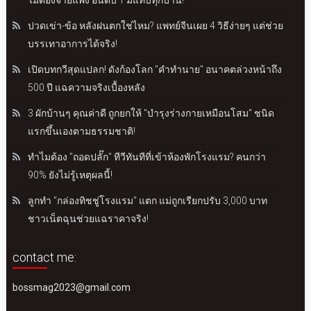
ไม่ต้องจ่ายแพง อันดับ 1 มีแทบทุกบ้าน!
ปวดเข่า-ข้อ หลังฝนตกใช่ไหม? แพทย์จีนเผย 4 วิธีง่ายๆ แต่ช่วย
บรรเทาอาการได้จริง!
เปิดบทกวีสุดแปลก! ดังก้องโลก "คำทำนาย" อนาคตล่วงหน้าถึง
500 ปี แฉความจริงเบื้องหลัง
3 ผักบ้านๆ คุณค่าดี ถูกยกให้ "บำรุงร่างกายเหมือนโสม" ชนิด
แรกขึ้นเองตามธรรมชาติ!
ทำไมต้อง "ถอดปลั๊ก" ทีวีทันทีที่เข้าห้องพักโรงแรม? คนกว่า
90% ยังไม่รู้เหตุผลนี้!
ลูกทำ "กล่องทิชชู่โรงแรม" แตก แม่ถูกเรียกปรับ 3,000 บาท
ชาวเน็ตฉุนช่วยแฉราคาจริง!
contact me:
bossmag2023@gmail.com