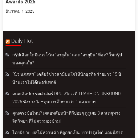
Awards 2025
ธันวาคม 1, 2025
Daily Hot
กรุ๊ปเลือดใดมีแนวโน้ม "อายุสั้น" และ "อายุยืน" ที่สุด? ใช่กรุ๊ป
ของคุณมั้ย?
"นิว นภัสสร" เคลียร์ข่าวสามีปันใจให้นักธุรกิจ ร่ายยาว 15 ปี
บ้านเราไม่ได้เพอร์เฟกต์
คณะศิลปกรรมศาสตร์ DPU เปิดเวที TRASHION UNBOUND
2026 ชิงรางวัล–ทุนการศึกษากว่า 1 แสนบาท
คุณตรงข้อไหน? เผลอหลับหน้าทีวีบ่อยๆ กูรูเผย 3 สาเหตุทาง
จิตวิทยา ที่ไม่ควรมองข้าม!
ไทยมีขาย! ผลไม้หวานฉ่ำ ที่ถูกยกเป็น "ยาบำรุงไต" แถมมีสาร