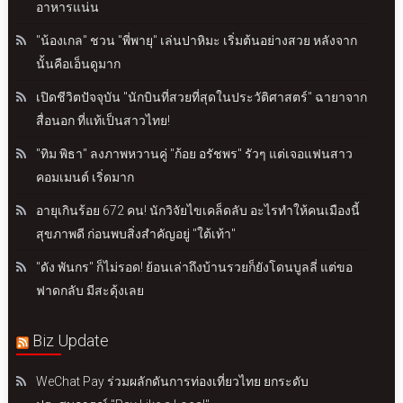
อาหารแน่น
"น้องเกล" ชวน "พี่พายุ" เล่นปาหิมะ เริ่มต้นอย่างสวย หลังจาก
นั้นคือเอ็นดูมาก
เปิดชีวิตปัจจุบัน "นักบินที่สวยที่สุดในประวัติศาสตร์" ฉายาจาก
สื่อนอก ที่แท้เป็นสาวไทย!
"ทิม พิธา" ลงภาพหวานคู่ "ก้อย อรัชพร" รัวๆ แต่เจอแฟนสาว
คอมเมนต์ เริ่ดมาก
อายุเกินร้อย 672 คน! นักวิจัยไขเคล็ดลับ อะไรทำให้คนเมืองนี้
สุขภาพดี ก่อนพบสิ่งสำคัญอยู่ "ใต้เท้า"
"ดัง พันกร" ก็ไม่รอด! ย้อนเล่าถึงบ้านรวยก็ยังโดนบูลลี่ แต่ขอ
ฟาดกลับ มีสะดุ้งเลย
Biz Update
WeChat Pay ร่วมผลักดันการท่องเที่ยวไทย ยกระดับ