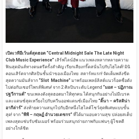
เปิดเวทีอีเว้นต์สุดฮอต “Central Midnight Sale The Late Night
Club Music Experience”
เสิร์ฟไลน์อัพ แนวเพลงหลากหลายความ
ฟินสุดมันส์ทางดนตรีครั้งสำคัญ เรียกเสียงกริ๊ดสนั่นไปกับไฮไลต์! มินิ
คอนเสิร์ตจากศิลปินชั้นนำของเมืองไทย สตาร์ทแรก! จัดเต็มพลังขีด
สุดความมันส์จาก
“Slot Machine”
มาพร้อมเพลย์ลิสต์แนวร็อคชื่อดัง
ไปต่อกับเซอร์ไพรส์พิเศษ! จาก 2 ศิลปินระดับ Legend
“มอส – ปฏิภาณ
ปฐวีกานต์”
ขนเพลงดังสุดฮอตมาให้ทุกคน ได้สนุกกันอย่างไม่มีเบรค
และแดนซ์สุดเหวี่ยงไปกับควีนออฟแดนซ์เมืองไทย
“ติ๊นา – คริสติน่า
อากีล่าร์”
ส่งท้ายความสนุกไปกับอีกหนึ่งไฮไลต์โชว์สุดพิเศษแบบขั้น
สุด! จาก
“พีพี – กฤษฏ์ อำนวยเดชกร”
ที่ได้มามอบความสุข ปล่อยสเต็ป
เพลงสุดแซ่บรับซัมเมอร์ พร้อมร่วมสนุกถ่ายภาพกับแฟนๆ ผู้โชคดี
อย่างใกล้ชิด