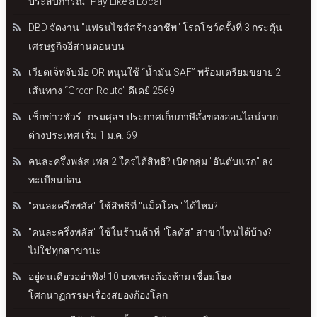
ประสบการณ์ "Pay Like a Local"
DBD จัดงาน "แฟรนไชส์สร้างอาชีพ" โรดโชว์ครั้งที่ 3 กระตุ้น
เศรษฐกิจอีสานตอนบน
เวียตเจ็ทจับมือ OR หนุนใช้ “น้ำมัน SAF” พร้อมเตรียมขยาย 2
เส้นทาง “Green Route” ดีเดย์ 2569
เช็กข่าวชัวร์ : กรมศุลฯ ประกาศเก็บภาษีสั่งของออนไลน์จาก
ต่างประเทศ เริ่ม 1 ม.ค. 69
คนละครึ่งพลัส เฟส 2 ใครได้สิทธิ? เปิดกลุ่ม "อันดับแรก" ลง
ทะเบียนก่อน
"คนละครึ่งพลัส" ใช้สิทธิที่ "แม็คโคร" ได้ไหม?
"คนละครึ่งพลัส" ใช้ในร้านค้าที่ "โลตัส" สาขาไหนได้บ้าง?
ไม่ใช่ทุกสาขานะ
อยู่คนเดียวอย่าฟัง! 10 บทเพลงต้องห้าม เชื่อมโยง
โศกนาฏกรรม-เรื่องสยองก้องโลก