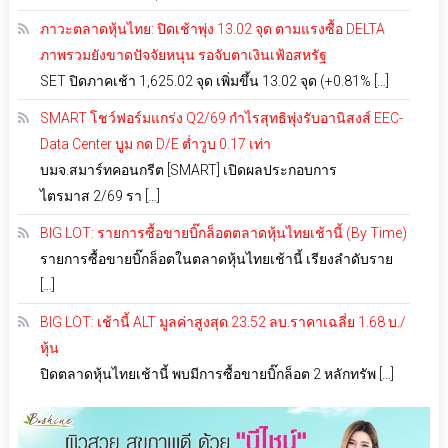
ภาวะตลาดหุ้นไทย: ปิดเช้าพุ่ง 13.02 จุด ตามแรงซื้อ DELTA
ภาพรวมยังขาดปัจจัยหนุน รอจับตาเงินเฟ้อสหรัฐ
SET ปิดภาคเช้า 1,625.02 จุด เพิ่มขึ้น 13.02 จุด (+0.81% […]
SMART โชว์ฟอร์มแกร่ง Q2/69 กำไรสุทธิพุ่งรับอานิสงส์ EEC-
Data Center บูม กด D/E ต่ำวูบ 0.17 เท่า
บมจ.สมาร์ทคอนกรีต [SMART] เปิดผลประกอบการ
ไตรมาส 2/69 รา […]
BIG LOT: รายการซื้อขายบิ๊กล็อตตลาดหุ้นไทยเช้านี้ (By Time)
รายการซื้อขายบิ๊กล็อตในตลาดหุ้นไทยเช้านี้ เรียงลำดับราย
[…]
BIG LOT: เช้านี้ ALT มูลค่าสูงสุด 23.52 ลบ.ราคาเฉลี่ย 1.68 บ./
หุ้น
ปิดตลาดหุ้นไทยเช้านี้ พบมีการซื้อขายบิ๊กล็อต 2 หลักทรัพ […]