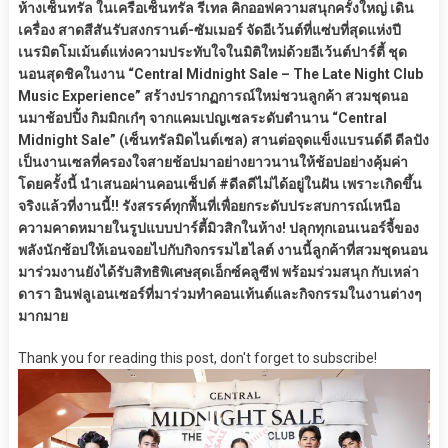
ห้างเซ็นทรัล ในเครือเซ็นทรัล รีเทล คิกออฟความสนุกครั้งใหญ่ เดิน
เครื่อง สาดสีสันรับสงกรานต์-ซัมเมอร์ จัดอีเว้นต์ที่แซ่บที่สุดแห่งปี
เนรมิตโมเม้นต์แห่งความประทับใจในมิติใหม่ด้วยอีเว้นต์ปาร์ตี้ ชุด
นอนสุดชิคในงาน “Central Midnight Sale – The Late Night Club
Music Experience” สร้างปรากฏการณ์ใหม่ชวนลูกค้า สวมชุดนอ
นมาช้อปปิ้ง กิมมิกเก๋ๆ จากแคมเปญเซลระดับตำนาน “Central
Midnight Sale” (เซ็นทรัลมิดไนต์เซล) สานต่อจุดแข็งแบรนด์ดี ดีลปัง
เป็นงานเซลที่ครองใจสายช้อปมาอย่างยาวนานให้ช้อปอย่างคุ้มค่า
โดยครั้งนี้ นำเสนอผ่านคอนเซ็ปต์ #ดีลดีไม่ได้อยู่ในฝัน เพราะเกิดขึ้น
จริงแล้วที่งานนี้!! รังสรรค์ทุกพื้นที่เพื่อยกระดับประสบการณ์เหนือ
ความคาดหมายในรูปแบบปาร์ตี้มิวสิกในห้าง! ปลุกทุกเอนเนอร์จี้ของ
พลังนักช้อปให้เอนจอยไปกับกิจกรรมไฮไลต์ งานนี้ลูกค้าที่สวมชุดนอน
มาร่วมงานยังได้รับสิทธิพิเศษสุดเอ็กซ์คลูซีฟ พร้อมร่วมสนุก กับเหล่า
ดารา อินฟลูเอนเซอร์ที่มาร่วมทำคอนเท้นต์และกิจกรรมในงานต่างๆ
มากมาย
Thank you for reading this post, don't forget to subscribe!