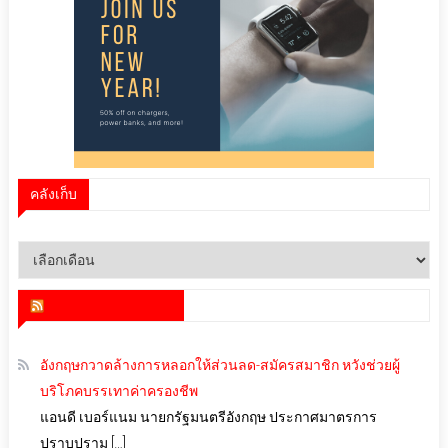
คลังเก็บ
คลัง
เก็บ
สำนักข่าว infoquest
อังกฤษกวาดล้างการหลอกให้ส่วนลด-สมัครสมาชิก หวังช่วยผู้
บริโภคบรรเทาค่าครองชีพ
แอนดี เบอร์แนม นายกรัฐมนตรีอังกฤษ ประกาศมาตรการ
ปราบปราม […]