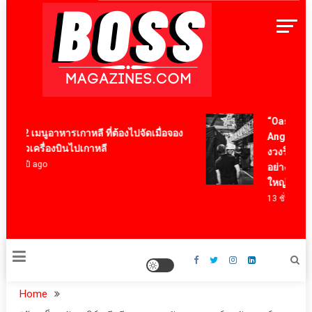
Skip
to
content
BossMagazinesThailand
“Oasis: Don’t
12 เมนูอาหารเกาหลี ที่ต้องไปจัดเมื่อจอง
Anger” ร่วมเ
ตั๋วเครื่องบินไปเกาหลี
งวงร็อคระดั
4 ปี ago
อย่าง Oasis ผ
ใหญ่
13 ชั่วโมง ago
Home