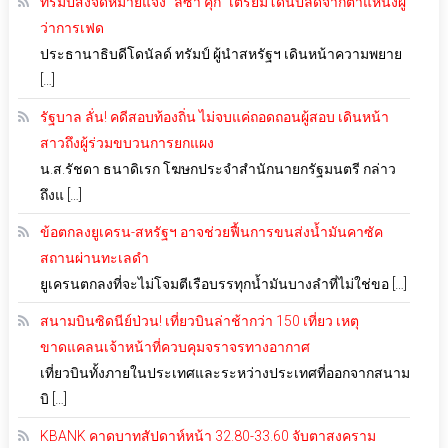
ทรัมป์ส่งจดหมายแจ้ง “ลิซา คุก” เตรียมโดนปลดจากตำแหน่งผู้
ว่าการเฟด
ประธานาธิบดีโดนัลด์ ทรัมป์ ผู้นำสหรัฐฯ เดินหน้าความพยาย
[…]
รัฐบาล ลั่น! คดีสอบท้องถิ่น ไม่จบแค่ถอดถอนผู้สอบ เดินหน้า
สาวถึงผู้ร่วมขบวนการยกแผง
น.ส.รัชดา ธนาดิเรก โฆษกประจำสำนักนายกรัฐมนตรี กล่าว
ถึงแ […]
ข้อตกลงยูเครน-สหรัฐฯ อาจช่วยฟื้นการขนส่งน้ำมันคาซัค
สถานผ่านทะเลดำ
ยูเครนตกลงที่จะไม่โจมตีเรือบรรทุกน้ำมันบางลำที่ไม่ใช่ขอ […]
สนามบินซิดนีย์ป่วน! เที่ยวบินล่าช้ากว่า 150 เที่ยว เหตุ
ขาดแคลนเจ้าหน้าที่ควบคุมจราจรทางอากาศ
เที่ยวบินทั้งภายในประเทศและระหว่างประเทศที่ออกจากสนาม
บิ […]
KBANK คาดบาทสัปดาห์หน้า 32.80-33.60 จับตาสงคราม