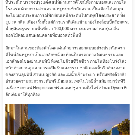
ที่ประณีต บรรจงปรุงแต่งเสน่ห์ผ่านการดีไซน์ทั้งภายนอกและภายใน
โรงแรม ด้วยการผสานความหรูหราเข้ากับความเป็นเมืองได้ละมุน
ละไม มอบประสบการณ์พักผ่อนเหนือระดับไปกับทุกโสตประสาท ทั้ง
รูป รส กลิ่น เสียง เริ่มตั้งแต่ก้าวแรกที่เดินเข้ามายังโถงล็อบบี้พร้อมสระ
น้ำพุอันหรูหราบนพื้นที่กว่า 100,000 ตารางเมตร ผสานกรุ่นกลิ่น
ดอกไม้หอมแสนผ่อนคลายที่อบอวลทั่วพื้นที่
ถัดมาในส่วนของห้องพักโดดเด่นด้วยการออกแบบอย่างประณีตจาก
ดีไซน์อันหรูหราเป็นเอกลักษณ์ สะท้อนถึงมรดกทางวัฒนธรรมและ
เอกลักษณ์ของย่านลุมพินี ที่เต็มไปด้วยชีวิตชีวา ภายในห้องโปร่งโล่ง
หน้าต่างบานสูง สามารถเปิดรับแสงธรรมชาติ มองเห็นวิวอันงดงาม
ของสวนลุมพินี สวนเบญจกิติ และแม่น้ำเจ้าพระยา พร้อมพรั่งด้วยสิ่ง
อำนวยความสะดวกระดับพรีเมียมและเทคโนโลยีล้ำสมัย สมาร์ททีวี
เครื่องชงกาแฟ Nespresso พร้อมแคปซูล รวมถึงไดร์เป่าผม Dyson ที่
จัดเต็มมาให้ทุกห้อง