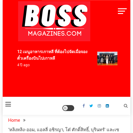
Skip
to
content
BossMagazinesThailand
12 เมนูอาหารเกาหลี ที่ต้องไปจัดเมื่อจอง
‘RAKSAP
ตั๋วเครื่องบินไปเกาหลี
มาสเตอร์
4 ปี ago
“ผ้าลายน
มิเต็ด ถ่
สุนทรีย
23 ชั่วโมง
Home
‘หลิงหลิง-ออม, แอลลี่ อชิรญา, โต๋ ศักดิ์สิทธิ์, บุรินทร์’ และเซ