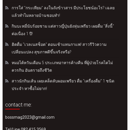
การใส่ "กระเทียม" ลงในถังข้าวสาร มีประโยชน์อะไร? เฉลย
แล้วทำไมหลายบ้านชอบทำ!
กินบะหมี่นับร้อยชาม แต่สาวญี่ปุ่นยังหุ่นเพรียว เผยดื่ม "สิ่งนี้"
ต่อเนื่อง 1 ปี!
ฮิตดื่ม "เวลเนสช็อต" ตอนเช้าแทนกาแฟ! สาวรีวิวความ
เปลี่ยนแปลง สุขภาพดีขึ้นจริงหรือ?
หมอไต้หวันเตือน 5 ประเภทอาหารค้างคืน ที่ผู้ป่วยโรคไตไม่
ควรกิน อันตรายถึงชีวิต
สาวนักกินเส้น เผยเคล็ดลับผอมเพรียว ดื่ม "เครื่องดื่ม" 1 ชนิด
ประจำ หาซื้อไม่ยาก!
contact me:
bossmag2023@gmail.com
Tel/Line 082 415 3569