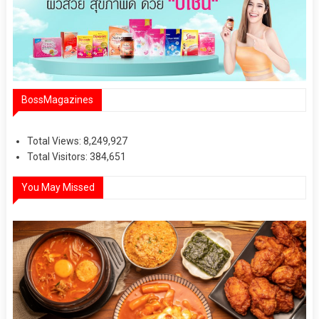
BossMagazines
Total Views:
8,249,927
Total Visitors:
384,651
You May Missed