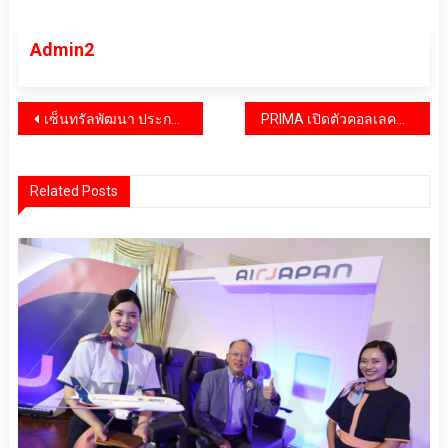
Admin2
แนะแนว
เซ็นทรัลพัฒนา ประกาศวิสัยทัศน์ ‘Pioneering Growth & Beyond’ แผนพัฒนาเมกะโปรเจกต์ ปั้น New CBD ในกรุงเทพฯ และมิกซ์ยูสยิ่งใหญ่พัฒนาความเจริญทั่วประเทศ เดินหน้าลงทุนตามแผน 5 ปีกว่า 120,000 ล้านบาท
PRIMA เปิดตัวคอลเลคชั่นใหม่ ‘Confetti’ เครื่องประดับเพชรลุคสดใส ผสานเสน่ห์อัญมณีล้ำค่า
เรื่อง
Related Posts