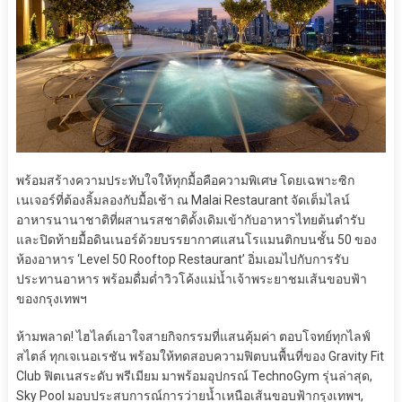
พร้อมสร้างความประทับใจให้ทุกมื้อคือความพิเศษ โดยเฉพาะซิก
เนเจอร์ที่ต้องลิ้มลองกับมื้อเช้า ณ Malai Restaurant จัดเต็มไลน์
อาหารนานาชาติที่ผสานรสชาติดั้งเดิมเข้ากับอาหารไทยต้นตำรับ
และปิดท้ายมื้อดินเนอร์ด้วยบรรยากาศแสนโรแมนติกบนชั้น 50 ของ
ห้องอาหาร ‘Level 50 Rooftop Restaurant’ อิ่มเอมไปกับการรับ
ประทานอาหาร พร้อมดื่มด่ำวิวโค้งแม่น้ำเจ้าพระยาชมเส้นขอบฟ้า
ของกรุงเทพฯ
ห้ามพลาด! ไฮไลต์เอาใจสายกิจกรรมที่แสนคุ้มค่า ตอบโจทย์ทุกไลฟ์
สไตล์ ทุกเจเนอเรชัน พร้อมให้ทดสอบความฟิตบนพื้นที่ของ Gravity Fit
Club ฟิตเนสระดับ พรีเมียม มาพร้อมอุปกรณ์ TechnoGym รุ่นล่าสุด,
Sky Pool มอบประสบการณ์การว่ายน้ำเหนือเส้นขอบฟ้ากรุงเทพฯ,