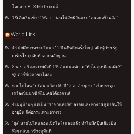
โดยสาร BTS-MRT-รถเมล์
วิธีเติมเงินเข้า G Wallet ก่อนใช้สิทธิวันแรก "คนละครึ่งพลัส"
World Link
43 นักศึกษาหายปริศนา 12 ปี คดีพลิกครั้งใหญ่! อดีตผู้ว่าฯ รัฐ
เกร์เรโร ถูกจับทำลายหลักฐาน
Shakira รีเมกภาพดังปี 1997 แฟนแห่ถาม "ทำไมดูเหมือนเดิม?"
ซุปตาร์ที่เวลาฆ่าไม่ลง!
หายไปไหน? ปริศนาเกือบ 60 ปี "Graf Zeppelin" เรือบรรทุก
เครื่องบินนาซี ที่ไม่เคยได้ออกรบ!
4 เมนูบ้านๆ แต่เป็น "ราชาแห่งผัก" อร่อยและทำง่าย สูตรกินให้
อายุยืน ดีต่อกระเพาะอาหาร!
"ยุง" หายไปไหนตอนเปิดไฟ? เฉลยแล้ว ทำไมมืดปุ๊บเสียงบิน
หึ่งๆ กลับมาข้างหูทันที!