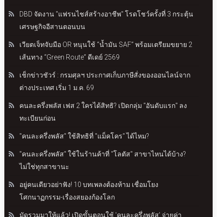
DBD จัดงาน "แฟรนไชส์สร้างอาชีพ" โรดโชว์ครั้งที่ 3 กระตุ้น
เศรษฐกิจอีสานตอนบน
เวียตเจ็ทจับมือ OR หนุนใช้ “น้ำมัน SAF” พร้อมเตรียมขยาย 2
เส้นทาง “Green Route” ดีเดย์ 2569
เช็กข่าวชัวร์ : กรมศุลฯ ประกาศเก็บภาษีสั่งของออนไลน์จาก
ต่างประเทศ เริ่ม 1 ม.ค. 69
คนละครึ่งพลัส เฟส 2 ใครได้สิทธิ? เปิดกลุ่ม "อันดับแรก" ลง
ทะเบียนก่อน
"คนละครึ่งพลัส" ใช้สิทธิที่ "แม็คโคร" ได้ไหม?
"คนละครึ่งพลัส" ใช้ในร้านค้าที่ "โลตัส" สาขาไหนได้บ้าง?
ไม่ใช่ทุกสาขานะ
อยู่คนเดียวอย่าฟัง! 10 บทเพลงต้องห้าม เชื่อมโยง
โศกนาฏกรรม-เรื่องสยองก้องโลก
มัดรวมมาให้แล้ว! เปิดขั้นตอนใช้ 'คนละครึ่งพลัส' จ่ายค่า