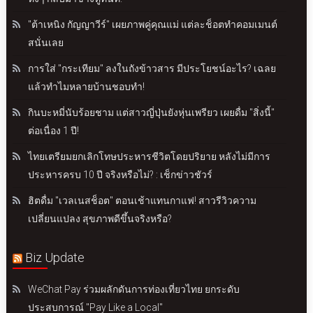
"ต้าเหนิง กัญญาวีร์" เผยภาพคู่คุณแม่ แต่ละช็อตทำคอมเมนต์
สนั่นเลย
การใส่ "กระเทียม" ลงในถังข้าวสาร มีประโยชน์อะไร? เฉลย
แล้วทำไมหลายบ้านชอบทำ!
กินบะหมี่นับร้อยชาม แต่สาวญี่ปุ่นยังหุ่นเพรียว เผยดื่ม "สิ่งนี้"
ต่อเนื่อง 1 ปี!
ไทยเตรียมยกเลิกโทษประหารชีวิตโดยปริยาย หลังไม่มีการ
ประหารครบ 10 ปี จริงหรือไม่? : เช็กข่าวชัวร์
ฮิตดื่ม "เวลเนสช็อต" ตอนเช้าแทนกาแฟ! สาวรีวิวความ
เปลี่ยนแปลง สุขภาพดีขึ้นจริงหรือ?
Biz Update
WeChat Pay ร่วมผลักดันการท่องเที่ยวไทย ยกระดับ
ประสบการณ์ "Pay Like a Local"