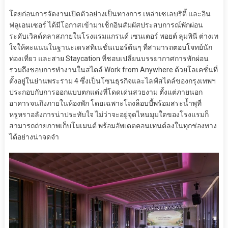
โดยก่อนการจัดงานเปิดตัวอย่างเป็นทางการ เหล่าเซเลบริตี้ และอิน
ฟลูเอนเซอร์ ได้มีโอกาสเข้ามาเช็กอินสัมผัสประสบการณ์พักผ่อน
ระดับเวิลด์คลาสภายในโรงแรมแกรนด์ เซนเตอร์ พอยต์ ลุมพินี ต่างเท
ใจให้คะแนนในฐานะเดรสทิเนชั่นเบอร์ต้นๆ ที่สามารถตอบโจทย์นัก
ท่องเที่ยว และสาย Staycation ที่ชอบเปลี่ยนบรรยากาศการพักผ่อน
รวมถึงชอบการทำงานในสไตล์ Work from Anywhere ด้วยโลเคชั่นที่
ตั้งอยู่ในย่านพระราม 4 ซึ่งเป็นโซนธุรกิจและไลฟ์สไตล์ของกรุงเทพฯ
ประกอบกับการออกแบบตกแต่งที่โดดเด่นสวยงาม ตั้งแต่ภายนอก
อาคารจนถึงภายในห้องพัก โดยเฉพาะโถงล็อบบี้พร้อมสระน้ำพุที่
หรูหราอลังการน่าประทับใจ ไม่ว่าจะอยู่จุดไหนมุมใดของโรงแรมก็
สามารถถ่ายภาพเก็บโมเมนต์ พร้อมอัพเดตคอนเทนต์ลงในทุกช่องทาง
ได้อย่างน่าจดจำ