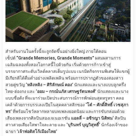
สำหรับงานในครั้งนี้จะถูกจัดขึ้นอย่างยิ่งใหญ่ ภายใต้คอน
เซ็ปต์
“Grande Memories, Grande Moments”
ผสมผสานการ
เฉลิมฉลองทั้งสองโอกาสนี้ไปด้วยกัน เริ่มด้วยการก้าวเข้าสู่
บรรยากาศระดับเวิลด์คลาสเต็มรูปแบบ เนรมิตกิจกรรมพิเศษให้แขกผู้
มีเกียรติได้ดื่มด่ำอย่างเพลิดเพลิน พร้อมการปรากฏตัวของสองสาว
สวยคู่ขวัญ
‘หลิงหลิง – ศิริลักษณ์ คอง’
นักแสดงและนางแบบลูกครึ่ง
ไทย-ฮ่องกง และ
‘ออม – กรณ์นภัส เศรษฐรัตนพงศ์’
นักแสดงและนาง
แบบชื่อดัง ที่จะมาร่วมเปิดประสบการณ์การพักผ่อนสุดหรูหรา คลอ
เคล้าด้วยการบรรเลงเปียโนสุดคลาสสิกของ
‘โต๋ – ศักดิ์สิทธิ์ เวชสุภา
พร’
ที่พร้อมโชว์หลากหลายบทเพลงยอดนิยม และการขับกล่อมด้วย
เสียงเพลงจากศิลปินสองเจเนอเรชัน
แอลลี่ – อชิรญา นิติพน’
ศิลปิน
สาวสวยเสียงใสพาใจละลาย และ
‘บุรินทร์ บุญวิสุทธิ์’
นักร้องเจ้าของ
ฉายา
‘เจ้าพ่อดิสโก้เมืองไทย’