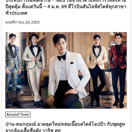
ประสบการณ์พิเศษ กิน – ช้อป ในช่วงเวลาแห่งการให้ส่งท้าย
ปีสุดคุ้ม ตั้งแต่วันนี้ – 4 ม.ค. 69 ที่โรบินสันไลฟ์สไตล์ทุกสาขา
ทั่วประเทศ
พฤศจิกายน 20, 2025
Around Town
ป่าน-คมกฤษณ์ อวดลุคใหม่หล่อเนี๊ยบสไตล์โอปป้า กับชุดสูท
จากห้องเสื้อชื่อดัง วาริช สูท