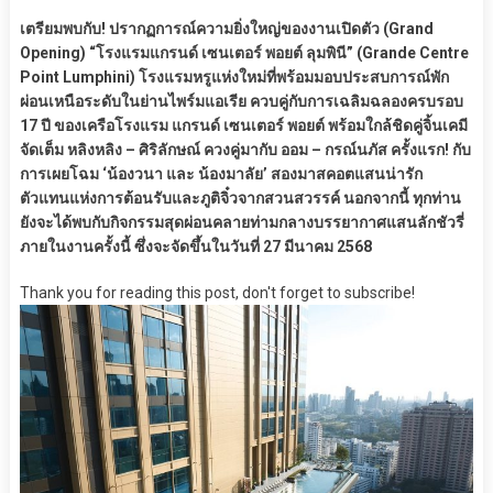
เตรียมพบกับ! ปรากฏการณ์ความยิ่งใหญ่ของงานเปิดตัว (Grand
Opening) “โรงแรมแกรนด์ เซนเตอร์ พอยต์ ลุมพินี” (Grande Centre
Point Lumphini) โรงแรมหรูแห่งใหม่ที่พร้อมมอบประสบการณ์พัก
ผ่อนเหนือระดับในย่านไพร์มแอเรีย ควบคู่กับการเฉลิมฉลองครบรอบ
17 ปี ของเครือโรงแรม แกรนด์ เซนเตอร์ พอยต์ พร้อมใกล้ชิดคู่จิ้นเคมี
จัดเต็ม หลิงหลิง – ศิริลักษณ์ ควงคู่มากับ ออม – กรณ์นภัส ครั้งแรก! กับ
การเผยโฉม ‘น้องวนา และ น้องมาลัย’ สองมาสคอตแสนน่ารัก
ตัวแทนแห่งการต้อนรับและภูติจิ๋วจากสวนสวรรค์ นอกจากนี้ ทุกท่าน
ยังจะได้พบกับกิจกรรมสุดผ่อนคลายท่ามกลางบรรยากาศแสนลักชัวรี่
ภายในงานครั้งนี้ ซึ่งจะจัดขึ้นในวันที่ 27 มีนาคม 2568
Thank you for reading this post, don't forget to subscribe!