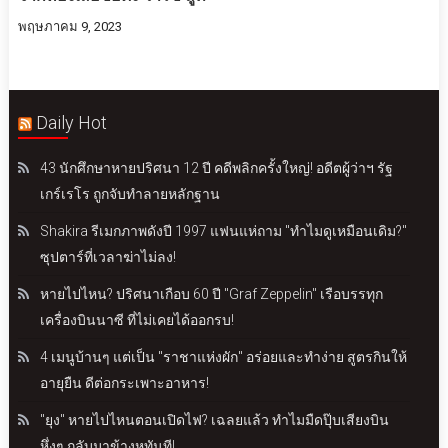
พฤษภาคม 9, 2023
Daily Hot
43 นักศึกษาหายปริศนา 12 ปี คดีพลิกครั้งใหญ่! อดีตผู้ว่าฯ รัฐ
เกร์เรโร ถูกจับทำลายหลักฐาน
Shakira รีเมกภาพดังปี 1997 แฟนแห่ถาม "ทำไมดูเหมือนเดิม?"
ซุปตาร์ที่เวลาฆ่าไม่ลง!
หายไปไหน? ปริศนาเกือบ 60 ปี "Graf Zeppelin" เรือบรรทุก
เครื่องบินนาซี ที่ไม่เคยได้ออกรบ!
4 เมนูบ้านๆ แต่เป็น "ราชาแห่งผัก" อร่อยและทำง่าย สูตรกินให้
อายุยืน ดีต่อกระเพาะอาหาร!
"ยุง" หายไปไหนตอนเปิดไฟ? เฉลยแล้ว ทำไมมืดปุ๊บเสียงบิน
หึ่งๆ กลับมาข้างหูทันที!