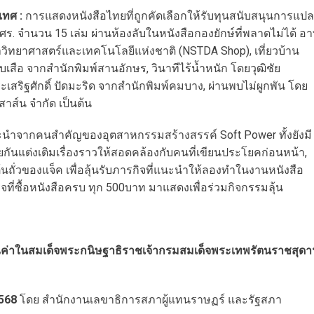
เทศ :
การแสดงหนังสือไทยที่ถูกคัดเลือกให้รับทุนสนับสนุนการแปล
ร. จำนวน 15 เล่ม ผ่านห้องลับในหนังสือกองยักษ์ที่พลาดไม่ได้ อา
วิทยาศาสตร์และเทคโนโลยีแห่งชาติ (NSTDA Shop), เที่ยวบ้าน
สือ จากสำนักพิมพ์สานอักษร, วินาทีไร้น้ำหนัก โดยวุฒิชัย
สริฐศักดิ์ ปัดมะริด จากสำนักพิมพ์คมบาง, ผ่านพบไม่ผูกพัน โดย
สาส์น จำกัด เป็นต้น
ะนำจากคนสำคัญของอุตสาหกรรมสร้างสรรค์ Soft Power ทั้งยังมี
่วยกันแต่งเติมเรื่องราวให้สอดคล้องกับคนที่เขียนประโยคก่อนหน้า,
นถั่วของแจ็ค เพื่อลุ้นรับภารกิจที่แนะนำให้ลองทำในงานหนังสือ
ที่ซื้อหนังสือครบ ทุก 500บาท มาแสดงเพื่อร่วมกิจกรรมลุ้น
่าในสมเด็จพระกนิษฐาธิราชเจ้ากรมสมเด็จพระเทพรัตนราชสุดา
2568
โดย สำนักงานเลขาธิการสภาผู้แทนราษฏร์ และรัฐสภา