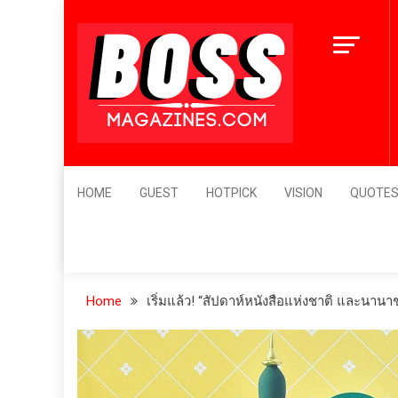
Skip
to
content
BossMagazines
Leader's Vision
HOME
GUEST
HOTPICK
VISION
QUOTE
Home
เริ่มแล้ว! “สัปดาห์หนังสือแห่งชาติ และนานาช