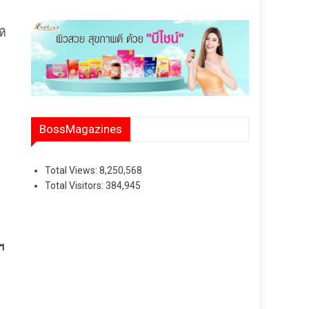
ทิ
BossMagazines
Total Views:
8,250,568
Total Visitors:
384,945
ฯ