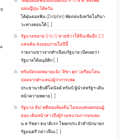
ไต้ฝุ่นดอลฟินจ่อขึ้นฝั่งจีน 9-10 ส.ค. หลังพัด
ถล่มญี่ปุ่น-ไต้หวัน
ทย
ไต้ฝุ่นดอลฟิน (Dolphin) พัดถล่มจังหวัดโอกินา
วะทางตอนใต้ […]
รัฐบาลขยาย G to G ขายข้าวให้จีนเพิ่มอีก 2.2
แสนตัน ส่งมอบภายในปีนี้
่น
รายงานข่าวจากทำเนียบรัฐบาล เปิดเผยว่า
รัฐบาลได้อนุมัติก […]
ม
ทรัมป์ส่งจดหมายแจ้ง “ลิซา คุก” เตรียมโดน
ปลดจากตำแหน่งผู้ว่าการเฟด
ประธานาธิบดีโดนัลด์ ทรัมป์ ผู้นำสหรัฐฯ เดิน
หน้าความพยาย […]
รัฐบาล ลั่น! คดีสอบท้องถิ่น ไม่จบแค่ถอดถอนผู้
สอบ เดินหน้าสาวถึงผู้ร่วมขบวนการยกแผง
น.ส.รัชดา ธนาดิเรก โฆษกประจำสำนักนายก
รัฐมนตรี กล่าวถึงแ […]