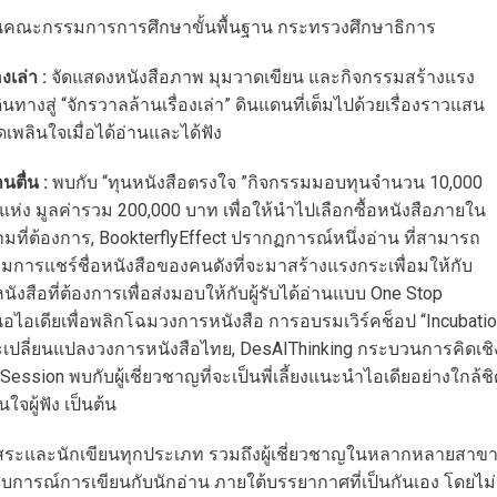
นคณะกรรมการการศึกษาขั้นพื้นฐาน กระทรวงศึกษาธิการ
งเล่า :
จัดแสดงหนังสือภาพ มุมวาดเขียน และกิจกรรมสร้างแรง
างสู่ “จักรวาลล้านเรื่องเล่า” ดินแดนที่เต็มไปด้วยเรื่องราวแสน
พลินใจเมื่อได้อ่านและได้ฟัง
นตื่น :
พบกับ “ทุนหนังสือตรงใจ ”กิจกรรมมอบทุนจำนวน 10,000
่ง มูลค่ารวม 200,000 บาท เพื่อให้นำไปเลือกซื้อหนังสือภายใน
ตามที่ต้องการ, BookterflyEffect ปรากฏการณ์หนึ่งอ่าน ที่สามารถ
อมการแชร์ชื่อหนังสือของคนดังที่จะมาสร้างแรงกระเพื่อมให้กับ
นังสือที่ต้องการเพื่อส่งมอบให้กับผู้รับได้อ่านแบบ One Stop
นอไอเดียเพื่อพลิกโฉมวงการหนังสือ การอบรมเวิร์คช็อป “Incubati
่จะเปลี่ยนแปลงวงการหนังสือไทย, DesAIThinking กระบวนการคิดเชิ
ssion พบกับผู้เชี่ยวชาญที่จะเป็นพี่เลี้ยงแนะนำไอเดียอย่างใกล้ชิ
จผู้ฟัง เป็นต้น
ยนอิสระและนักเขียนทุกประเภท รวมถึงผู้เชี่ยวชาญในหลากหลายสาข
บการณ์การเขียนกับนักอ่าน ภายใต้บรรยากาศที่เป็นกันเอง โดยไม่