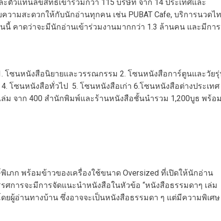
และตัวแทนลิขสิทธิ์เข้าร่วมกว่า 115 บริษัท จาก 14 ประเทศและ
ำนวยความสะดวกให้กับนักอ่านทุกคน เช่น PUBAT Cafe, บริการนวดไ
นี้ คาดว่าจะมีนักอ่านเข้าร่วมงานมากกว่า 1.3 ล้านคน และมีการ
. โซนหนังสือนิยายและวรรณกรรม 2. โซนหนังสือการ์ตูนและวัยรุ
4. โซนหนังสือทั่วไป 5. โซนหนังสือเก่า 6.โซนหนังสือต่างประเทศ
ล่ม จาก 400 สำนักพิมพ์และร้านหนังสือชั้นนำรวม 1,200บูธ พร้อ
เภก พร้อมข้าวของเครื่องใช้ขนาด Oversized ที่เปิดให้นักอ่าน
นิทรรศการจะมีการจัดแนะนำหนังสือในหัวข้อ “หนังสือธรรมดาๆ เล่ม
นำโดยผู้อ่านทางบ้าน ซึ่งอาจจะเป็นหนังสือธรรมดา ๆ แต่มีความพิเศษ