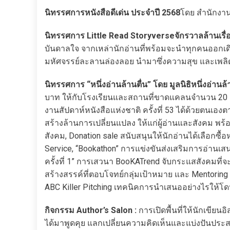
นิทรรศการหนังสือดีเด่น ประจำปี 2568
โดย สำนักงา
นิทรรศการ Little Read Storyverseจักรวาลล้านเรื่อ
บันดาลใจ จากเหล่านักอ่านที่พร้อมจะนำทุกคนออกเดินท
มหัศจรรย์ละลานล่องลอย นำมาซึ่งความสุข และเพลิดเ
นิทรรศการ “หนึ่งอ่านล้านตื่น” โดย มูลนิธิหนึ่งอ่านล้า
บาท ให้กับโรงเรียนและสถานที่ขาดแคลนจำนวน 20 แห
งานสัปดาห์หนังสือแห่งชาติ ครั้งที่ 53 ได้ด้วยตนเอง
สร้างล้านการเปลี่ยนแปลง ให้แก่ผู้อ่านและสังคม พร้
สังคม, Donation sale สนับสนุนให้นักอ่านได้เลือกซื้อห
Service, “Bookathon” การแข่งขันส่งเสริมการอ่านเส
ครั้งที่ 1” การเสวนา BooKATrend จับกระแสสังคมที
สร้างสรรค์ที่ตอบโจทย์กลุ่มเป้าหมาย และ Mentoring Se
ABC Killer Pitching เทคนิคการนำเสนออย่างไรให้โดนใ
กิจกรรม Author’s Salon :
การเปิดพื้นที่ให้นักเขี
ได้มาพูดคุย แลกเปลี่ยนความคิดเห็นและแบ่งปันประส