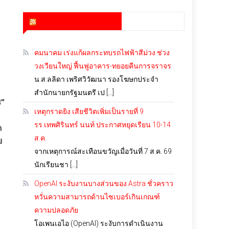
สำนักข่าว infoquest
น
คมนาคม เร่งแก้ผลกระทบรถไฟฟ้าสีม่วง ช่วง
วงเวียนใหญ่ ฟื้นฟูอาคาร-ทยอยคืนการจราจร
น.ส.ลลิดา เพริศวิวัฒนา รองโฆษกประจำ
สำนักนายกรัฐมนตรี เป […]
3”
เหตุกราดยิง เสียชีวิตเพิ่มเป็นรายที่ 9
รร.เทพศิรินทร์ นนท์ ประกาศหยุดเรียน 10-14
ด
ส.ค.
ย
จากเหตุการณ์สะเทือนขวัญเมื่อวันที่ 7 ส.ค. 69
นักเรียนชา […]
OpenAI ระงับงานบางส่วนของ Astra ชั่วคราว
หวั่นความสามารถด้านไซเบอร์เกินเกณฑ์
ความปลอดภัย
โอเพนเอไอ (OpenAI) ระงับการดำเนินงาน