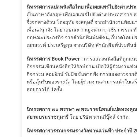
นิทรรศการแปลหนังสือไทย เพื่อเผยแพร่ไปยังต่างประ
เป็นภาษาอังกฤษ เพื่อเผยแพร่ไปยังต่างประเทศ จาก สศ
จิ้งจกหางด้วน โดยฤทัย จงสฤษดิ์ จากสำนักงานพัฒนา
เพื่อนสนุกจัง โดยกฤษณะ กาญจนาภา, วชิราวรรณ ทับเ
กฤษณะประกรกิจ จากสำนักพิมพ์มติชน, กี่บาดโดยประเ
เสกสรรค์ ประเสริฐกุล จากบริษัท สำนักพิมพ์ประพันธ์
นิทรรศการ Book Power :
การแสดงหนังสือที่ถูกแน
กิจกรรมเขียนหนังสือให้ยักษ์อ่าน เปิดให้ผู้ร่วมงานช
กิจกรรม สอยยักษ์ รับมิชชั่นจากฟ้ง การสอยดาวจากต้
หรือลุ้นรับของรางวัล โดยผู้ร่วมงานสามารถนำใบเสร็จ
สอยดาวได้ 1ครั้ง
นิทรรศการ ๗๐ พรรษา ๗ พระราชนิพนธ์แปลทรงคุณค
สยามบรมราชกุมารี
โดย บริษัท นานมีบุ๊คส์ จำกัด
นิทรรศการวรรณกรรมรางวัลพานแว่นฟ้า ประจำปี 