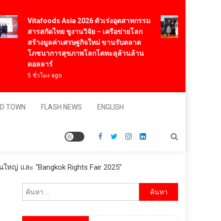
Vitafoods Asia 2026 ตัวเร่งอุตสาหกรรม
‘RAKSAPH
สารสกัดไทย ชูงานวิจัย – เครือข่ายโลก
มาสเตอร์
สร้างมูลค่าเศรษฐกิจใหม่ ขานรับตลาด
“ผ้าลายน้
โภชนาการสุขภาพโลกโตทะลุล้านล้าน
มิเต็ด ถ่า
ดอลลาร์
สุนทรียภ
5 ชั่วโมง ago
1 วัน ago
D TOWN
FLASH NEWS
ENGLISH
่านใหญ่ และ “Bangkok Rights Fair 2025”
ค้นหา
สำหรับ: