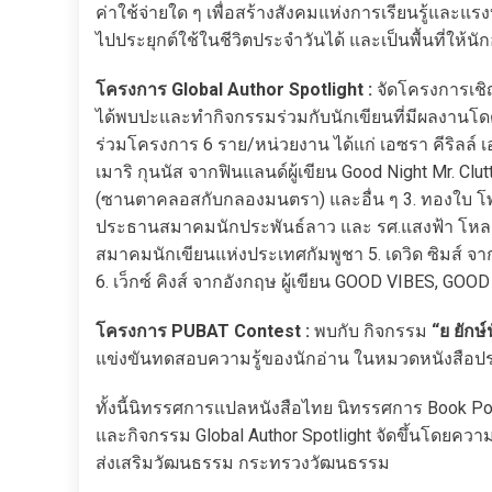
ค่าใช้จ่ายใด ๆ เพื่อสร้างสังคมแห่งการเรียนรู้และแ
ไปประยุกต์ใช้ในชีวิตประจำวันได้ และเป็นพื้นที่ให
โครงการ Global Author Spotlight :
จัดโครงการเชิญน
ได้พบปะและทำกิจกรรมร่วมกับนักเขียนที่มีผลงานโดดเด
ร่วมโครงการ 6 ราย/หน่วยงาน ได้แก่ เอซรา คีริลล์ เ
เมาริ กุนนัส จากฟินแลนด์ผู้เขียน Good Night Mr. Clut
(ซานตาคลอสกับกลองมนตรา) และอื่น ๆ 3. ทองใบ โพ
ประธานสมาคมนักประพันธ์ลาว และ รศ.แสงฟ้า โหลา
สมาคมนักเขียนแห่งประเทศกัมพูชา 5. เดวิด ซิมส์ จากส
6. เว็กซ์ คิงส์ จากอังกฤษ ผู้เขียน GOOD VIBES, GOOD
โครงการ PUBAT Contest :
พบกับ กิจกรรม
“ย ยักษ์
แข่งขันทดสอบความรู้ของนักอ่าน ในหมวดหนังสือป
ทั้งนี้นิทรรศการแปลหนังสือไทย นิทรรศการ Book Pow
และกิจกรรม Global Author Spotlight จัดขึ้นโดย
ส่งเสริมวัฒนธรรม กระทรวงวัฒนธรรม