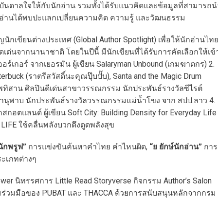
รงบันดาลใจให้กับนักอ่าน รวมทั้งได้รับแนวคิดและข้อมูลที่สามารถน
้นักอ่านได้พบปะแลกเปลี่ยนความคิด ความรู้ และวัฒนธรรม
ักเขียนต่างประเทศ (Global Author Spotlight) เพื่อให้นักอ่านไท
่นจากนานาชาติ โดยในปีนี้ มีนักเขียนที่ได้รับการคัดเลือกให้เข้
ออร์เกอร์ จากเยอรมัน ผู้เขียน Salaryman Unbound (เกมฆาตกร) 2.
terbuck (ราตรีสวัสดิ์นะคุณปุ๊บปั๊บ), Santa and the Magic Drum
ทิสาน ศิลปินดีเด่นสาขาวรรณกรรม นักประพันธ์รางวัลซีไรต์
นุพาบ นักประพันธ์รางวัลวรรณกรรมแม่น้ำโขง จาก สปป.ลาว 4.
กอตแลนด์ ผู้เขียน Soft City: Building Density for Everyday Life
 LIFE ใช้คลื่นพลังบวกดึงดูดพลังสุข
นักพรูฟ”
การแข่งขันค้นหาคำไทย คำไหนผิด,
“ย ยักษ์นักอ่าน”
การ
ระเภทต่างๆ
er นิทรรศการ Little Read Storyverse กิจกรรม Author’s Salon
ความร่วมมือของ PUBAT และ THACCA ด้วยการสนับสนุนหลักจากกรม