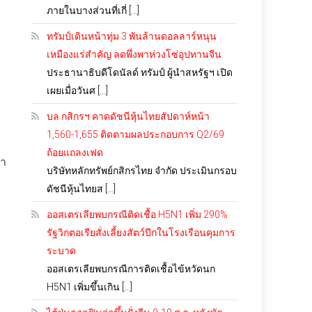
ภายในบางส่วนที่เกี่ […]
ทรัมป์เดินหน้าทุ่ม 3 พันล้านดอลลาร์หนุน
เหมืองแร่สำคัญ ลดพึ่งพาห่วงโซ่อุปทานจีน
ประธานาธิบดีโดนัลด์ ทรัมป์ ผู้นำสหรัฐฯ เปิด
เผยเมื่อวันศ […]
บล.กสิกรฯ คาดดัชนีหุ้นไทยสัปดาห์หน้า
1,560-1,655 ติดตามผลประกอบการ Q2/69
ถ้อยแถลงเฟด
่า
บริษัทหลักทรัพย์กสิกรไทย จำกัด ประเมินกรอบ
ดัชนีหุ้นไทยส […]
ม
ออสเตรเลียพบกรณีติดเชื้อ H5N1 เพิ่ม 290%
รัฐวิกตอเรียสั่งเลี้ยงสัตว์ปีกในโรงเรือนคุมการ
ระบาด
ออสเตรเลียพบกรณีการติดเชื้อไข้หวัดนก
H5N1 เพิ่มขึ้นเกิน […]