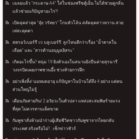
เฉลยแล้ว "กระดาษ A4" ใส่ในช่องฟรีซตู้เย็น ไม่ได้ช่วยดูกลิ่น
แล้วช่วยแก้ปัญหาอะไร?!
เปิดลุคล่าสุด "จุ๋ย วรัทยา" โกนหัวโล้น สลัดลุคสาวหวาน สวย
เท่สะดุดตา
สตรอว์เบอร์รี vs บลูเบอร์รี: ลูกไหนดีกว่าเรื่อง "น้ำตาลใน
เลือด" และ "สารต้านอนุมูลอิสระ"
เกิดอะไรขึ้น? หนุ่ม 19 ยิงตัวเองในสนามยิงปืนค่ายสุรนารี
วงจรปิดเผยภาพชวนอึ้ง ช่วงท้ายการฝึก
อย่าเพิ่งทิ้ง! นมหมดอายุ แก้ปัญหาในบ้านได้ถึง 4 อย่าง แต่คน
ส่วนใหญ่ไม่รู้
เตือนภัยสายกิน! 2 อวัยวะในตัวปลา แหล่งสะสมพิษร้ายแรง
ที่สุด ไม่ควรทานเด็ดขาด
กัมพูชาสั่งห้ามนำร่างผู้เสียชีวิตชาวกัมพูชาจากไทยกลับ
ประเทศ จริงหรือไม่? : เช็กข่าวชัวร์