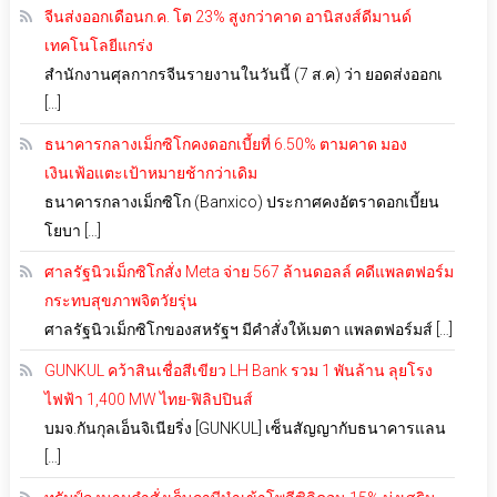
จีนส่งออกเดือนก.ค. โต 23% สูงกว่าคาด อานิสงส์ดีมานด์
เทคโนโลยีแกร่ง
สำนักงานศุลกากรจีนรายงานในวันนี้ (7 ส.ค) ว่า ยอดส่งออกเ
[…]
ธนาคารกลางเม็กซิโกคงดอกเบี้ยที่ 6.50% ตามคาด มอง
เงินเฟ้อแตะเป้าหมายช้ากว่าเดิม
ธนาคารกลางเม็กซิโก (Banxico) ประกาศคงอัตราดอกเบี้ยน
โยบา […]
ศาลรัฐนิวเม็กซิโกสั่ง Meta จ่าย 567 ล้านดอลล์ คดีแพลตฟอร์ม
กระทบสุขภาพจิตวัยรุ่น
ศาลรัฐนิวเม็กซิโกของสหรัฐฯ มีคำสั่งให้เมตา แพลตฟอร์มส์ […]
GUNKUL คว้าสินเชื่อสีเขียว LH Bank รวม 1 พันล้าน ลุยโรง
ไฟฟ้า 1,400 MW ไทย-ฟิลิปปินส์
บมจ.กันกุลเอ็นจิเนียริ่ง [GUNKUL] เซ็นสัญญากับธนาคารแลน
[…]