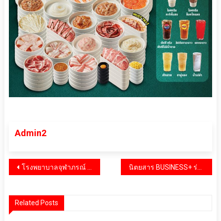
Admin2
แนะแนว
โรงพยาบาลจุฬาภรณ์ ราชวิทยาลัยจุฬาภรณ์ จัดกิจกรรมวันไตโลกปี 2568 “Are Your Kidneys OK? Detect Early, Protect Kidney Health” หมั่นดูแลไต ใส่ใจคัดกรอง ป้องกันโรคไต
นิตยสาร BUSINESS+ ร่วมกับ มหาวิทยาลัยหอการค้าไทย จัดพิธีมอบรางวัล THAILAND TOP COMPANY AWARDS 2025 ยกย่ององค์กรธุรกิจที่มีความเป็นเลิศ
เรื่อง
Related Posts