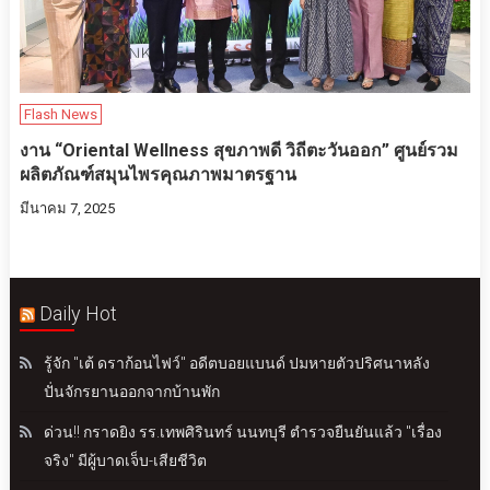
Flash News
งาน “Oriental Wellness สุขภาพดี วิถีตะวันออก” ศูนย์รวม
ผลิตภัณฑ์สมุนไพรคุณภาพมาตรฐาน
มีนาคม 7, 2025
Daily Hot
รู้จัก "เต้ ดราก้อนไฟว์" อดีตบอยแบนด์ ปมหายตัวปริศนาหลัง
ปั่นจักรยานออกจากบ้านพัก
ด่วน!! กราดยิง รร.เทพศิรินทร์ นนทบุรี ตำรวจยืนยันแล้ว "เรื่อง
จริง" มีผู้บาดเจ็บ-เสียชีวิต