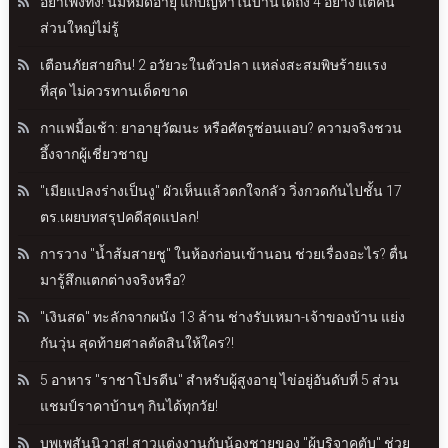
อย่าเพิ่งทิ้ง! นมหมดอายุ แก้ปัญหาในบ้านได้ถึง 4 อย่าง แต่คน
ส่วนใหญ่ไม่รู้
เตือนภัยสายกิน! 2 อวัยวะในตัวปลา แหล่งสะสมพิษร้ายแรง
ที่สุด ไม่ควรทานเด็ดขาด
กาแฟมื้อเช้า: ยาอายุวัฒนะ หรือศัตรูซ่อนแอบ? ความจริงชวน
อึ้งจากผู้เชี่ยวชาญ
"เมียแปลงร่างเป็นงู" ผัวเห็นแล้วตกใจกลัว วิ่งกวดกันไปชั้น 17
ตร.เผยบทสรุปคดีสุดแปลก!
การวาง "น้ำส้มสายชู" ในห้องก่อนเข้านอน ช่วยเรื่องอะไร? ตื่น
มารู้สึกแตกต่างจริงหรือ?
"เงินสด" ทะลักจากผนัง 13 ล้าน ช่างรับเหมา-เจ้าของบ้าน แย่ง
กันวุ่น สุดท้ายศาลตัดสินให้ใคร?!
5 อาหาร "ราชาโปรตีน" สำหรับผู้สูงอายุ ไข่อยู่อันดับที่ 5 ส่วน
แชมป์ราคาบ้านๆ กินได้ทุกวัย!
บุพเพสันนิวาส! สาวแต่งงานกับน้องชายของ "ผู้บริจาคตับ" ช่วย