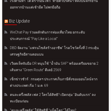
เร่งตามหา "เต้ ดราก้อนไฟว์" หายตัวปริศนา หลังปั่นจักรยาน
ออกจากบ้านแต่เช้ามืด ไม่พกมือถือ
Biz Update
WeChat Pay ร่วมผลักดันการท่องเที่ยวไทย ยกระดับ
ประสบการณ์ "Pay Like a Local"
DBD จัดงาน "แฟรนไชส์สร้างอาชีพ" โรดโชว์ครั้งที่ 3 กระตุ้น
เศรษฐกิจอีสานตอนบน
เวียตเจ็ทจับมือ OR หนุนใช้ “น้ำมัน SAF” พร้อมเตรียมขยาย 2
เส้นทาง “Green Route” ดีเดย์ 2569
เช็กข่าวชัวร์ : กรมศุลฯ ประกาศเก็บภาษีสั่งของออนไลน์จาก
ต่างประเทศ เริ่ม 1 ม.ค. 69
คนละครึ่งพลัส เฟส 2 ใครได้สิทธิ? เปิดกลุ่ม "อันดับแรก" ลง
ทะเบียนก่อน
"คนละครึ่งพลัส" ใช้สิทธิที่ "แม็คโคร" ได้ไหม?