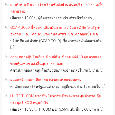
ด่วน! กราดยิงกลางโรงเรียนชื่อดังย่านนนทบุรี ตาย 2 บาดเจ็บ
หลายราย
เมื่อเวลา 10.00 น. ผู้สื่อข่าวรายงานว่า เจ้าหน้าที่อาสา […]
GCAP GOLD ชี้ทองคำเสี่ยงผันผวนแรง จับตา 2 ศึก “สหรัฐฯ-
อิหร่าน” และ “ตัวเลขแรงงานสหรัฐฯ” ชี้ชะตาดอกเบี้ยเฟด
บริษัท จีแคป จำกัด (GCAP GOLD) ชี้ตลาดทองคำจ่อแกว่งตัว
[…]
ภาวะตลาดหุ้นโตเกียว: นิกเกอิปิดเช้าลบ 644.10 จุด จากแรง
ขายหุ้นเทคฯ หลังสิ้นสุดรายงานงบ
ดัชนีนิกเกอิตลาดหุ้นโตเกียวปิดภาคเช้าลดลงในวันนี้ (7 ส. […]
ดอลลาร์อ่อนค่าเทียบเยน กังวลแทรกแซงตลาด
ค่าเงินดอลลาร์สหรัฐอ่อนค่าลงมาอยู่ที่กรอบล่าง 158 เยนใน […]
HILITE:THCOM บวก 5% โบรกอัพเป้าหลังขาดทุนต่ำคาด-ลุ้น
ประมูล USO 3 หนุนกำไร
เมื่อเวลา 10.35 น. THCOM บวก 5.66% เพิ่มขึ้น 0.60 บาท ม […]