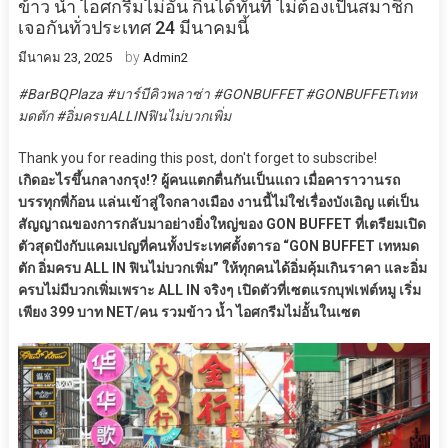
ข้าว น้ำ ไอศกรีมไม่อั้น กินได้ทันที ไม่ต้องเป็นสมาชิก
เจอกันทั่วประเทศ 24 มีนาคมนี้
by
มีนาคม 23, 2025
Admin2
#BarBQPlaza #บาร์บีคิวพลาซ่า #GONBUFFET #GONBUFFETเทห
มดตัก #อิ่มครบALLINฟินไม่บวกเพิ่ม
Thank you for reading this post, don't forget to subscribe!
เกิดอะไรขึ้นกลางกรุง!? ผู้คนแตกตื่นกันเป็นแถว เมื่อคาราวานรถ
บรรทุกพี่ก้อน แล่นเข้าสู่ใจกลางเมือง งานนี้ไม่ใช่เรื่องบังเอิญ แต่เป็น
สัญญาณของการกลับมาอย่างยิ่งใหญ่ของ GON BUFFET ที่เตรียมเปิด
ตัวสุดปังกับแคมเปญที่คนทั้งประเทศตั้งตารอ “GON BUFFET เทหมด
ตัก อิ่มครบ ALL IN ฟินไม่บวกเพิ่ม” ให้ทุกคนได้อิ่มคุ้มเกินราคา และอิ่ม
ครบไม่มีบวกเพิ่มเพราะ ALL IN จริงๆ เปิดตัวที่เซตแรกบุฟเฟต์หมู เริ่ม
เพียง 399 บาท NET/คน รวมข้าว น้ำ ไอศกรีมไม่อั้นในเซต