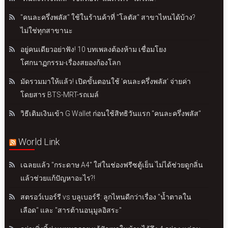
"คนละครึ่งพลัส" ใช้ในร้านค้าที่ "โลตัส" สาขาไหนได้บ้าง?
ไม่ใช่ทุกสาขานะ
อยู่คนเดียวอย่าฟัง! 10 บทเพลงต้องห้าม เชื่อมโยง
โศกนาฏกรรม-เรื่องสยองก้องโลก
มัดรวมมาให้แล้ว! เปิดขั้นตอนใช้ 'คนละครึ่งพลัส' จ่ายค่า
โดยสาร BTS-MRT-รถเมล์
วิธีเติมเงินเข้า G Wallet ก่อนใช้สิทธิวันแรก "คนละครึ่งพลัส"
World Link
เฉลยแล้ว "กระดาษ A4" ใส่ในช่องฟรีซตู้เย็น ไม่ได้ช่วยดูกลิ่น
แล้วช่วยแก้ปัญหาอะไร?!
สตรอว์เบอร์รี vs บลูเบอร์รี: ลูกไหนดีกว่าเรื่อง "น้ำตาลใน
เลือด" และ "สารต้านอนุมูลอิสระ"