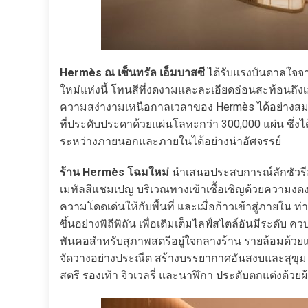
Hermès ณ เซ็นทรัล เอ็มบาสซี
ได้รับแรงบันดาลใจจ
ใหม่แห่งนี้ โทนสีที่งดงามและละเอียดอ่อนสะท้อนถึ
ความสง่างามเหนือกาลเวลาของ Hermès ได้อย่างสมบ
ที่ประดับประดาด้วยแผ่นโลหะกว่า 300,000 แผ่น ซึ
ระหว่างภายนอกและภายในได้อย่างน่าอัศจรรย์
ร้าน Hermès โฉมใหม่
นำเสนอประสบการณ์ลักชัวรีอันน
เมทัลสีแชมเปญ บริเวณทางเข้าเชื้อเชิญด้วยความงดงา
ความโดดเด่นให้กับพื้นที่ และเมื่อก้าวเข้าสู่ภายใน
ขึ้นอย่างพิถีพิถัน เพื่อเติมเต็มไลฟ์สไตล์อันมีระดั
พันคอสำหรับสุภาพสตรีอยู่ใจกลางร้าน รายล้อมด้วยแฟช
จัดวางอย่างประณีต สร้างบรรยากาศอันสงบและสุขุม บัน
สตรี รองเท้า จิวเวลรี่ และนาฬิกา ประดับตกแต่งด้ว