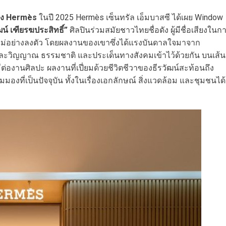
อง Hermès
ในปี 2025 Hermès เซ็นทรัล เอ็มบาสซี ได้เผย Window
ฒน์ เฑียรฆประสิทธิ์”
ศิลปินร่วมสมัยชาวไทยชื่อดัง ผู้มีชื่อเสียงในก
หม่อย่างลงตัว โดยผลงานของเขาซึ่งได้แรงบันดาลใจมาจาก
ตและวิญญาณ ธรรมชาติ และประเด็นทางสังคมเข้าไว้ด้วยกัน บนเส้น
ต่องานศิลปะ ผลงานที่เปี่ยมด้วยชีวิตชีวาของธีรวัฒน์สะท้อนถึง
งที่เป็นปัจจุบัน ทั้งในเรื่องเอกลักษณ์ สิ่งแวดล้อม และชุมชนได้