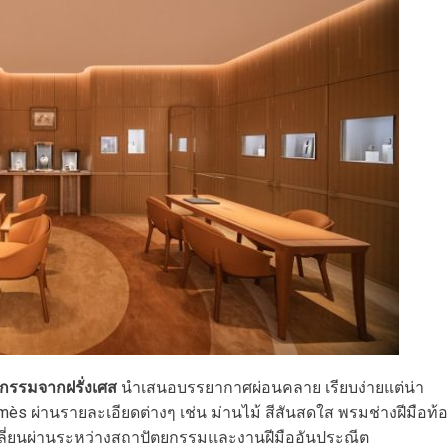
ยกรรมจากฝรั่งเศส
นำเสนอบรรยากาศผ่อนคลาย เรียบง่ายแต่น่า
ès ผ่านรายละเอียดต่างๆ เช่น ม่านไม้ สีสันสดใส พรมช่างฝีมือท้
ปลี่ยนผ่านระหว่างสถาปัตยกรรมและงานฝีมืออันประณีต