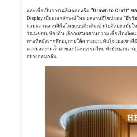
และเพื่อเป็นการเฉลิมฉลองธีม
“Drawn to Craft” ข
Display เปี่ยมเอกลักษณ์ใหม่ ผลงานดีไซน์ของ
“ธีรวั
ผสมผสานงานฝีมือไทยแบบดั้งเดิมเข้ากับศิลปะสมัยใ
วัฒนธรรมท้องถิ่น เลือกผสมผสานความเชื่อเรื่องจิ
ทางที่หยั่งรากลึกอยู่ภายใต้ความประทับใจของเขาที่มี
ความงดงามล้ำค่าของวัฒนธรรมไทย ทั้งยังบอกเล่ามุมมอ
อย่างกลมกลืน