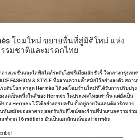
s โฉมใหม่ ขยายพื้นที่สู่มิติใหม่ แห่ง
ธรรมชาติและมรดกไทย
ย์กลางแฟชั่นและไลฟ์สไตล์ระดับไฮพรีเมียมลักชัวรี่ ใจกลางกรุงเทพ
CE FASHION & STYLE ที่ผสานความล้ำสมัยไว้อย่างลงตัว สถานท
ระดับโลก ล่าสุด Hermès ได้เผยโฉมร้านใหม่ที่ได้รับการปรับปรุง
พียงแต่เป็นหนึ่งในสี่ของ Hermès ในประเทศไทยเท่านั้น แต่ยังเป็น
ณฑ์ของ Hermès ไว้ได้อย่างครบครัน ตั้งอยู่ภายในแลนด์มาร์กทาง
นทันสมัยของอาคาร สอดรับกับดีไซน์ของร้านที่นำเสนอความร่วม
ภัณฑ์จาก 16 métiers อันเป็นเอกลักษณ์ของ Hermès
cribe!