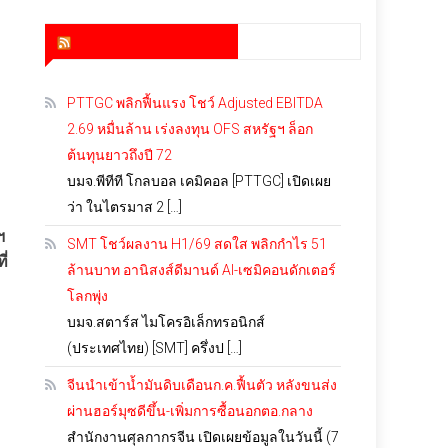
สำนักข่าว infoquest
PTTGC พลิกฟื้นแรง โชว์ Adjusted EBITDA
2.69 หมื่นล้าน เร่งลงทุน OFS สหรัฐฯ ล็อก
ต้นทุนยาวถึงปี 72
บมจ.พีทีที โกลบอล เคมิคอล [PTTGC] เปิดเผย
ว่า ในไตรมาส 2 […]
ฯ
SMT โชว์ผลงาน H1/69 สดใส พลิกกำไร 51
ี่
ล้านบาท อานิสงส์ดีมานด์ AI-เซมิคอนดักเตอร์
โลกพุ่ง
บมจ.สตาร์ส ไมโครอิเล็กทรอนิกส์
(ประเทศไทย) [SMT] ครึ่งป […]
จีนนำเข้าน้ำมันดิบเดือนก.ค.ฟื้นตัว หลังขนส่ง
ผ่านฮอร์มุซดีขึ้น-เพิ่มการซื้อนอกตอ.กลาง
สำนักงานศุลกากรจีน เปิดเผยข้อมูลในวันนี้ (7