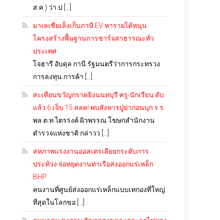
ส.ค.) ว่า ป […]
มาเลเซียเล็งเก็บภาษี EV หารายได้หนุน
โครงสร้างพื้นฐานการชาร์จสาธารณะทั่ว
ประเทศ
โจฮารี อับดุล กานี รัฐมนตรีว่าการกระทรวง
การลงทุน การค้า […]
สะเทือนขวัญกราดยิงนนทบุรี ครู-นักเรียน ดับ
แล้ว 6 เจ็บ 15 สลด! พบสังหารปู่ย่าก่อนบุก ร.ร.
พล.ต.ท.ไตรรงค์ ผิวพรรณ โฆษกสำนักงาน
ตำรวจแห่งชาติ กล่าวว […]
สหภาพแรงงานออสเตรเลียยกระดับการ
ประท้วง จ่อหยุดงานท่าเรือส่งออกแร่เหล็ก
BHP
คนงานที่ศูนย์ส่งออกแร่เหล็กแบบเทกองที่ใหญ่
ที่สุดในโลกขอ […]