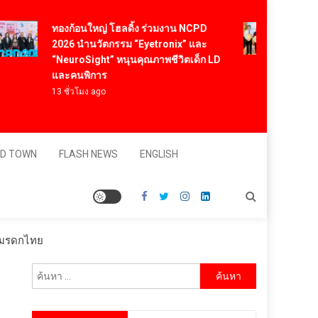
ทองก้อนใหญ่ โฮลดิ้ง ร่วมงาน NCPD
คต. ปลื
2026 นำนวัตกรรม “Eyetronix” และ
สำเร็จต
“NeuroSight” หนุนคุณภาพชีวิตเด็ก LD
ในตลาดจ
และคนพิการ
ล้านบา
13 ชั่วโมง ago
17 ชั่วโม
D TOWN
FLASH NEWS
ENGLISH
ละมรดกไทย
ค้นหา
สำหรับ: