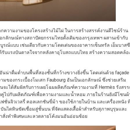
ากความงามของโครงสร้างไม้ไผ่ ในการสร้างสรรค์งานดีไซน์ร้าน
งเอกลักษณ์ทางสถาปัตยกรรมไทยดั้งเดิมของกรุงเทพฯ ผสานเข้ากับ
ูรณ์แบบ เช่นเดียวกับความโดดเด่นของอาคารเซ็นทรัล เอ็มบาสซี
่งได้รับแรงบันดาลใจจากหลังคาอุโบสถแบบไทย สร้างความสอดคล้อ
่าดื่มด่ำบนพื้นที่สองชั้นที่กว้างขวางยิ่งขึ้น โดดเด่นด้วย façade
มของกระเบื้องโมเสก Faubourg อันเป็นเอกลักษณ์ ซึ่งช่วยเสริม
 ท่านจะได้สัมผัสกับการเผยโฉมผลิตภัณฑ์ความงามที่ Hermès รังสรร
บ ควบคู่ไปกับผลิตภัณฑ์เพื่อความงามและน้ำหอม ภายในร้านยังมีโซนผ้
ั่นจิวเวลรี่ คอลเลกชันขี่ม้า ของใช้ภายในบ้าน และเครื่องหนัง ที
ไดหินขัดเชื่อมสู่ชั้นบน ที่จัดแสดงเสื้อผ้าสำหรับสุภาพบุรุษและ
ยผ้าสั่งทำพิเศษและลวดลายโค้งมนอันอ่อนช้อย