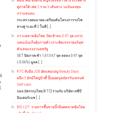
คมนาคม ชงครม.สัญจรสงขลา เคาะรถไฟทาง
คู่ภาคใต้ เฟส 2 รวม 3 เส้นทาง วงเงินลงทุน
กว่าแสนลบ.
กระทรวงคมนาคม เตรียมดันโครงการรถไฟ
ทางคู่ ระยะที่ 2 ในพื […]
ภาวะตลาดหุ้นไทย: ปิดเช้าลบ 0.97 จุด แกว่ง
แคบเน้นเก็งหุ้นรายตัว เกาะติดเจรจาฮอร์มุซ-
ง
ตัวเลขแรงงานสหรัฐ
SET ปิดภาคเช้า 1,613.67 จุด ลดลง 0.97 จุด
(-0.06%) มูลค […]
KTC จับมือ JCB อัดแคมเปญ Beauty Days
ค์
ผนึก 5 ยักษ์ใหญ่บิวตี้ ปั๊มยอดรูดบัตรรับเทรนด์
า
Self-care
่
บมจ.บัตรกรุงไทย [KTC] ร่วมกับ บริษัท เจซีบี
อินเตอร์เนช […]
BIG LOT: รายการซื้อขายบิ๊กล็อตตลาดหุ้นไทย