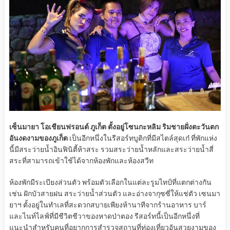
เซ็นมายา โอเชียนฟรอนต์ ภูเก็ต ตั้งอยู่โซนกะหลิม ริมชายฝั่งตะวันตก
อันงดงามของภูเก็ต
เป็นอีกหนึ่งในรีสอร์ทบูติกที่มีสไตล์สุดเก๋ ที่พักแห่ง
นี้มีสระว่ายน้ำอินฟินิตี้ห้าสระ รวมสระว่ายน้ำหลักและสระว่ายน้ำสี่
สระที่สามารถเข้าใช้ได้จากห้องพักและห้องสวีท
ห้องพักมีระเบียงส่วนตัว พร้อมตัวเลือกในแต่ละรูมไทป์ที่แตกต่างกัน
เช่น ฝักบัวสายฝน สระว่ายน้ำส่วนตัว และอ่างจากุซซี่ให้แช่ตัว เซนมา
ยาฯ ตั้งอยู่ในทำเลที่สะดวกสบายเพียงห้านาทีจากร้านอาหาร บาร์
และไนท์ไลฟ์ที่มีชีวิตชีวาของหาดป่าตอง รีสอร์ทนี้เป็นอีกหนึ่งที่
แนะนำสำหรับคนที่อยากการสำรวจสถานที่ท่องเที่ยวอันสวยงามของ