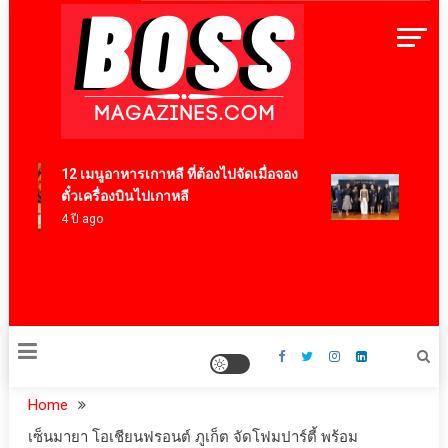
Skip
to
content
BossMagazinesThailand
12 เมนูอาหารเกาหลี ที่ต้องไปจัดเมื่อจอง
‘RAKSA
ตั๋วเครื่องบินไปเกาหลี
มาสเตอร
4 ปี ago
“ผ้าลาย
มิเต็ด ถ
สุนทรี
6 ชั่วโมง
Home
เซ็นมายา โอเชียนฟรอนต์ ภูเก็ต จัดโฟมปาร์ตี้ พร้อม