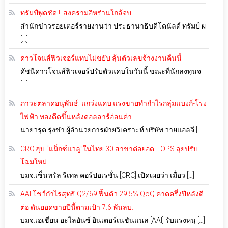
ทรัมป์พูดชัด!!! สงครามอิหร่านใกล้จบ!
สำนักข่าวรอยเตอร์รายงานว่า ประธานาธิบดีโดนัลด์ ทรัมป์ ผ
[…]
ดาวโจนส์ฟิวเจอร์แทบไม่ขยับ ลุ้นตัวเลขจ้างงานคืนนี้
ดัชนีดาวโจนส์ฟิวเจอร์ปรับตัวแคบในวันนี้ ขณะที่นักลงทุนจ
[…]
ภาวะตลาดอนุพันธ์: แกว่งแคบ แรงขายทำกำไรกลุ่มแบงก์-โรง
ไฟฟ้า ทองดีดขึ้นหลังดอลลาร์อ่อนค่า
นายวรุต รุ่งขำ ผู้อำนวยการฝ่ายวิเคราะห์ บริษัท วายแอลจี […]
CRC ฮุบ “แม็กซ์แวลู”ในไทย 30 สาขาต่อยอด TOPS ลุยปรับ
โฉมใหม่
บมจ.เซ็นทรัล รีเทล คอร์ปอเรชั่น [CRC] เปิดเผยว่า เมื่อว […]
AAI โชว์กำไรสุทธิ Q2/69 ฟื้นตัว 29.5% QoQ คาดครึ่งปีหลังดี
ต่อ ดันยอดขายปีนี้ตามเป้า 7.6 พันลบ.
บมจ.เอเชี่ยน อะไลอันซ์ อินเตอร์เนชันแนล [AAI] รับแรงหนุ […]