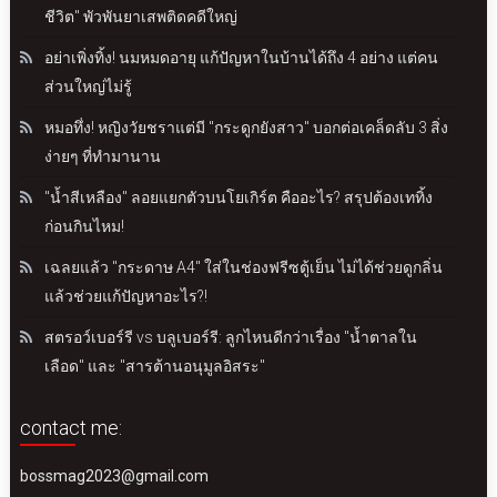
ชีวิต" พัวพันยาเสพติดคดีใหญ่
อย่าเพิ่งทิ้ง! นมหมดอายุ แก้ปัญหาในบ้านได้ถึง 4 อย่าง แต่คน
ส่วนใหญ่ไม่รู้
หมอทึ่ง! หญิงวัยชราแต่มี "กระดูกยังสาว" บอกต่อเคล็ดลับ 3 สิ่ง
ง่ายๆ ที่ทำมานาน
"น้ำสีเหลือง" ลอยแยกตัวบนโยเกิร์ต คืออะไร? สรุปต้องเททิ้ง
ก่อนกินไหม!
เฉลยแล้ว "กระดาษ A4" ใส่ในช่องฟรีซตู้เย็น ไม่ได้ช่วยดูกลิ่น
แล้วช่วยแก้ปัญหาอะไร?!
สตรอว์เบอร์รี vs บลูเบอร์รี: ลูกไหนดีกว่าเรื่อง "น้ำตาลใน
เลือด" และ "สารต้านอนุมูลอิสระ"
contact me:
bossmag2023@gmail.com