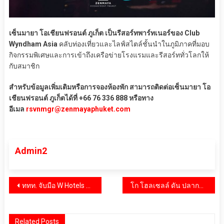
เซ็นมายา โอเชียนฟรอนต์ ภูเก็ต เป็นรีสอร์ทพาร์ทเนอร์ของ Club
Wyndham Asia
คลับท่องเที่ยวและไลฟ์สไตล์ชั้นนำในภูมิภาคที่มอบ
กิจกรรมพิเศษและการเข้าถึงเครือข่ายโรงแรมและรีสอร์ททั่วโลกให้
กับสมาชิก
สำหรับข้อมูลเพิ่มเติมหรือการจองห้องพัก สามารถติดต่อเซ็นมายา โอ
เชียนฟรอนต์ ภูเก็ตได้ที่ +66 76 336 888 หรือทาง
อีเมล
rsvnmgr@zenmayaphuket.com
Admin2
แนะแนว
ททท. จับมือ W Hotels ยกระดับการท่องเที่ยว LGBTQ+ เปิดโครงการ “Amazing Thailand Out There” เฉลิมฉลองการเปิดรับความหลากหลายทางวัฒนธรรมและความเท่าเทียม ผลักดันประเทศไทยให้เป็นจุดหมายปลายทางอันดับหนึ่งของนักท่องเที่ยว LGBTQ+
โก โฮลเซลล์ ดัน ปลากะพงสามน้ำทะเลสาบสงขลา ชูของดี GI เอกลักษณ์ท้องถิ่น ต่อยอดสู่สินค้าสำหรับผู้ประกอบการร้านอาหาร
เรื่อง
Related Posts