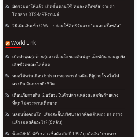
มัดรวมมาให้แล้ว! เปิดขั้นตอนใช้ 'คนละครึ่งพลัส' จ่ายค่า
โดยสาร BTS-MRT-รถเมล์
วิธีเติมเงินเข้า G Wallet ก่อนใช้สิทธิวันแรก "คนละครึ่งพลัส"
World Link
เปิดคำพูดสุดท้ายสุดสะเทือนใจ ของอินฟลูฯ เม็กซิกัน ก่อนถูกยิง
เสียชีวิตขณะไลฟ์สด
หมอไต้หวันเตือน 5 ประเภทอาหารค้างคืน ที่ผู้ป่วยโรคไตไม่
ควรกิน อันตรายถึงชีวิต
เตือนภัยสายกิน! 2 อวัยวะในตัวปลา แหล่งสะสมพิษร้ายแรง
ที่สุด ไม่ควรทานเด็ดขาด
หลอนทั้งคอนโด! เสียงสะอื้นปริศนาจากห้องเก็บของ ตร.ตรวจ
แล้ว เฉลยคืออะไร? (มีคลิป)
ช็อกอียิปต์! พิธีกรสาวชื่อดัง เกิดปี 1992 ถูกตัดสิน "ประหาร