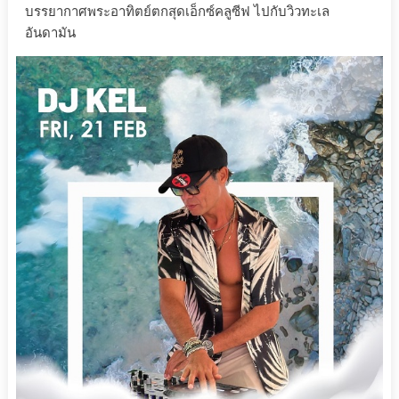
บรรยากาศพระอาทิตย์ตกสุดเอ็กซ์คลูซีฟ ไปกับวิวทะเล
อันดามัน