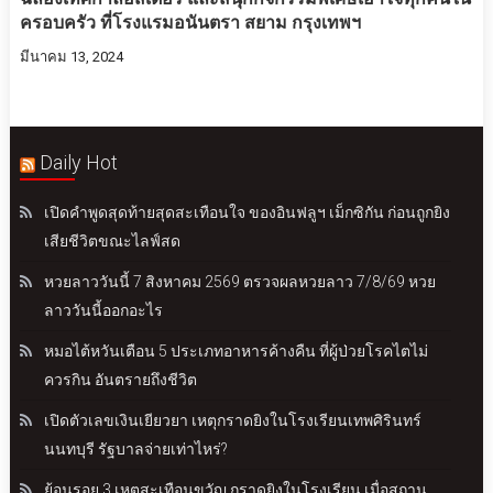
ครอบครัว ที่โรงแรมอนันตรา สยาม กรุงเทพฯ
มีนาคม 13, 2024
Daily Hot
เปิดคำพูดสุดท้ายสุดสะเทือนใจ ของอินฟลูฯ เม็กซิกัน ก่อนถูกยิง
เสียชีวิตขณะไลฟ์สด
หวยลาววันนี้ 7 สิงหาคม 2569 ตรวจผลหวยลาว 7/8/69 หวย
ลาววันนี้ออกอะไร
หมอไต้หวันเตือน 5 ประเภทอาหารค้างคืน ที่ผู้ป่วยโรคไตไม่
ควรกิน อันตรายถึงชีวิต
เปิดตัวเลขเงินเยียวยา เหตุกราดยิงในโรงเรียนเทพศิรินทร์
นนทบุรี รัฐบาลจ่ายเท่าไหร่?
ย้อนรอย 3 เหตุสะเทือนขวัญ กราดยิงในโรงเรียน เมื่อสถาน