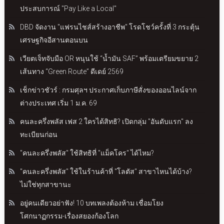
ประสบการณ์ "Pay Like a Local"
DBD จัดงาน "แฟรนไชส์สร้างอาชีพ" โรดโชว์ครั้งที่ 3 กระตุ้น
เศรษฐกิจอีสานตอนบน
เวียตเจ็ทจับมือ OR หนุนใช้ “น้ำมัน SAF” พร้อมเตรียมขยาย 2
เส้นทาง “Green Route” ดีเดย์ 2569
เช็กข่าวชัวร์ : กรมศุลฯ ประกาศเก็บภาษีสั่งของออนไลน์จาก
ต่างประเทศ เริ่ม 1 ม.ค. 69
คนละครึ่งพลัส เฟส 2 ใครได้สิทธิ? เปิดกลุ่ม "อันดับแรก" ลง
ทะเบียนก่อน
"คนละครึ่งพลัส" ใช้สิทธิที่ "แม็คโคร" ได้ไหม?
"คนละครึ่งพลัส" ใช้ในร้านค้าที่ "โลตัส" สาขาไหนได้บ้าง?
ไม่ใช่ทุกสาขานะ
อยู่คนเดียวอย่าฟัง! 10 บทเพลงต้องห้าม เชื่อมโยง
โศกนาฏกรรม-เรื่องสยองก้องโลก