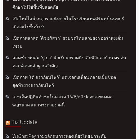
ศึกษาไม่ใช่พื้นที่ปลอดภัย
เปิดไทม์ไลน์ เหตุกราดยิงภายในโรงเรียนเทพศิรินทร์ นนทบุรี
เกิดอะไรขึ้นบ้าง?
เปิดภาพล่าสุด "ดิว อริสรา" สวมชุดไทย สวยสง่า ออร่าพุ่งเต็ม
เฟรม
สลดซ้ำ! พบศพ "ปู่-ย่า" นักเรียนกราดยิง เสียชีวิตคาบ้าน ตร.ค้น
คอมพ์เจอหลักฐานสำคัญ
เปิดภาพ "เต้ ดราก้อนไฟว์" นัดเจอกับเพื่อน กลายเป็นช็อต
สุดท้ายวงดราก้อนไฟว์
เลขเด็ดปฏิทินคำชะโนด งวด 16/8/69 ปล่อยเลขมงคล
พญานาค แนวทางหวยงวดนี้
Biz Update
WeChat Pay ร่วมผลักดันการท่องเที่ยวไทย ยกระดับ