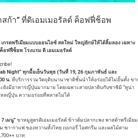
้า” ที่ดิเอมเมอรัลด์ ค็อฟฟี่ช็อพ
” เกรดพรีเมียมแบบออนไอซ์ สดใหม่ ใหญ่ยักษ์ให้ได้ลิ้มลอง เฉพาะ
์ ค็อฟฟี่ช็อพ โรงแรม ดิ เอมเมอรัลด์
cribe!
ight” ทุกมื้อเย็นวันพุธ (วันที่ 19, 26 กุมภาพันธ์ และ
00 น.
ที่บริการรวมวัตถุดิบนานาชาติชั้นนำให้อร่อยได้ไม่อั้นทั้ง ขาป
ะยังมีอาหารญี่ปุ่นมากมาย โดยเฉพาะสายปลาดิบกับซาชิมิ “ทูน่า
ลญี่ปุ่น ความอร่อยที่พลาดไม่ได้
 7 เมนู”
ขาหมูสูตรดิเอมเมอรัลด์ ข้าวต้มปลากะพง พาสต้าพรีเมียม
อัดลม ชา-กาแฟ ของหวานทั้งไทย เบเกอรี่ ไอศกรีม และผลไม้ตาม
1,700++ บาท