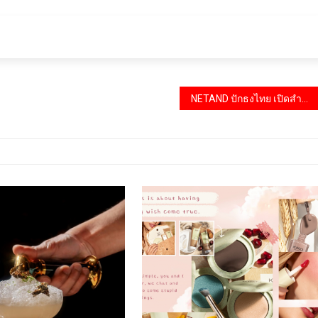
NETAND ปักธงไทย เปิดสำนักงานแห่งที่สองในต่างประเทศ เสริมความแข็งแกร่งในภูมิภาคเอเชียแปซิฟิก