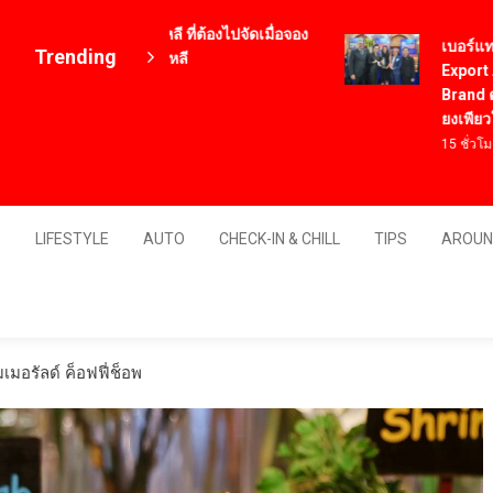
12 เมนูอาหารเกาหลี ที่ต้องไปจัดเมื่อจอง
เบอร์แทรม คว้
Trending
ตั๋วเครื่องบินไปเกาหลี
Export Award
4 ปี ago
Brand ตอกย้ำ
ยงเพียวในระด
15 ชั่วโมง ago
Thailand
S
LIFESTYLE
AUTO
CHECK-IN & CHILL
TIPS
AROUN
มเมอรัลด์ ค็อฟฟี่ช็อพ