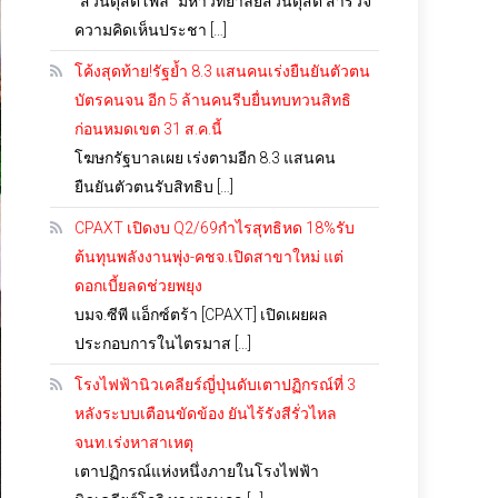
“สวนดุสิตโพล” มหาวิทยาลัยสวนดุสิต สำรวจ
ความคิดเห็นประชา […]
โค้งสุดท้าย!รัฐย้ำ 8.3 แสนคนเร่งยืนยันตัวตน
บัตรคนจน อีก 5 ล้านคนรีบยื่นทบทวนสิทธิ
ก่อนหมดเขต 31 ส.ค.นี้
โฆษกรัฐบาลเผย เร่งตามอีก 8.3 แสนคน
ยืนยันตัวตนรับสิทธิบ […]
CPAXT เปิดงบ Q2/69กำไรสุทธิหด 18%รับ
ต้นทุนพลังงานพุ่ง-คชจ.เปิดสาขาใหม่ แต่
ดอกเบี้ยลดช่วยพยุง
บมจ.ซีพี แอ็กซ์ตร้า [CPAXT] เปิดเผยผล
ประกอบการในไตรมาส […]
โรงไฟฟ้านิวเคลียร์ญี่ปุ่นดับเตาปฏิกรณ์ที่ 3
หลังระบบเตือนขัดข้อง ยันไร้รังสีรั่วไหล
จนท.เร่งหาสาเหตุ
เตาปฏิกรณ์แห่งหนึ่งภายในโรงไฟฟ้า