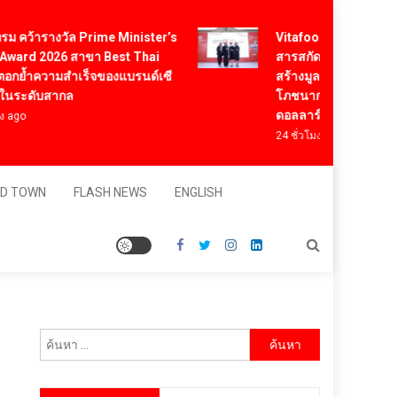
Vitafoods Asia 2026 ตัวเร่
ารางวัล Prime Minister’s
สารสกัดไทย ชูงานวิจัย – เคร
 2026 สาขา Best Thai
สร้างมูลค่าเศรษฐกิจใหม่ ขา
ความสำเร็จของแบรนด์เซี
โภชนาการสุขภาพโลกโตทะลุ
ับสากล
ดอลลาร์
24 ชั่วโมง ago
D TOWN
FLASH NEWS
ENGLISH
ค้นหา
สำหรับ: