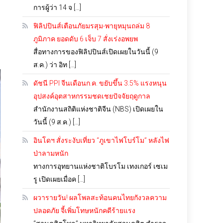
การผู้ว่า 14 จ […]
ฟิลิปปินส์เตือนภัยมรสุม-พายุหมุนถล่ม 8
ภูมิภาค ยอดดับ 6 เจ็บ 7 สั่งเร่งอพยพ
สื่อทางการของฟิลิปปินส์เปิดเผยในวันนี้ (9
ส.ค.) ว่า อิท […]
ดัชนี PPI จีนเดือนก.ค. ขยับขึ้น 3.5% แรงหนุน
อุปสงค์อุตสาหกรรมชดเชยปัจจัยฤดูกาล
สำนักงานสถิติแห่งชาติจีน (NBS) เปิดเผยใน
วันนี้ (9 ส.ค.) […]
อินโดฯ สั่งระงับเที่ยว “ภูเขาไฟโบร์โม” หลังไฟ
ป่าลามหนัก
ทางการอุทยานแห่งชาติโบรโม เทงเกอร์ เซเม
รู เปิดเผยเมื่อค […]
ผวารายวัน! ผลโพลสะท้อนคนไทยกังวลความ
ปลอดภัย จี้เพิ่มโทษหนักคดีร้ายแรง