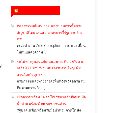
สำนักข่าว infoquest
ตัดวงจรทุนสีเทา! กกร. แฉขบวนการซื้อขาย
สัญชาติไทย เสนอ 7 มาตรการจี้รัฐกวาดล้าง
ด่วน
คณะทำงาน Zero Corruption : กกร. และเพื่อน
ไม่ทนแสดงความ […]
รถไฟทางคู่ขอนแก่น-หนองคาย คืบ 9.6% คาด
ู
เสร็จปี 71 ขร.เร่งระบบรางรับงานใหญ่”พืช
สวนโลก”จ.อุดรฯ
กรมการขนส่งทางรางลงพื้นที่จังหวัดอุดรธานี
ติดตามความก้า […]
เช็กความพร้อม 14 จว.ใต้! รัฐบาลสั่งซ้อมรับมือ
น้ำท่วม พร้อมช่วยประชาชนด่วน
รัฐบาลเตรียมพร้อมรับมือน้ำท่วมภาคใต้ สั่ง