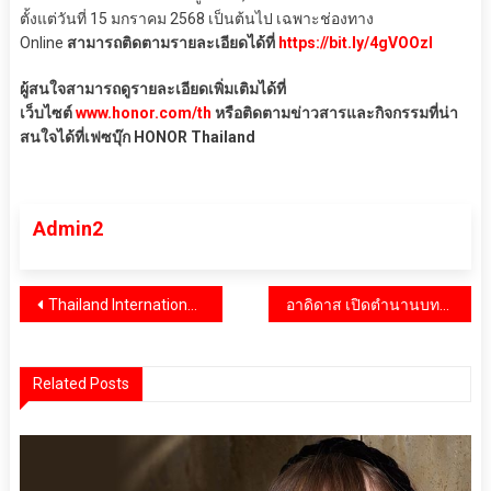
ตั้งแต่วันที่ 15 มกราคม 2568 เป็นต้นไป เฉพาะช่องทาง
Online
สามารถติดตามรายละเอียดได้ที่
https://bit.ly/4gVOOzl
ผู้สนใจสามารถดูรายละเอียดเพิ่มเติมได้ที่
เว็บไซต์
www.honor.com/th
หรือติดตามข่าวสารและกิจกรรมที่น่า
สนใจได้ที่เฟซบุ๊ก HONOR Thailand
Admin2
แนะแนว
Thailand International Boat Show 2025 เปิดฉากหรู ภูเก็ตขึ้นแท่นศูนย์กลางเรือยอร์ชเอเชีย
อาดิดาส เปิดตำนานบทใหม่แห่งโลก Formula 1® ประกาศจับมือนักแข่งทีมยักษ์ MERCEDES-AMG PETRONAS F1
เรื่อง
Related Posts