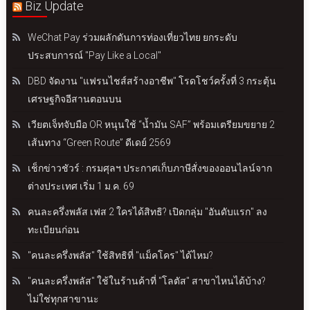
Biz Update
WeChat Pay ร่วมผลักดันการท่องเที่ยวไทย ยกระดับ
ประสบการณ์ "Pay Like a Local"
DBD จัดงาน "แฟรนไชส์สร้างอาชีพ" โรดโชว์ครั้งที่ 3 กระตุ้น
เศรษฐกิจอีสานตอนบน
เวียตเจ็ทจับมือ OR หนุนใช้ “น้ำมัน SAF” พร้อมเตรียมขยาย 2
เส้นทาง “Green Route” ดีเดย์ 2569
เช็กข่าวชัวร์ : กรมศุลฯ ประกาศเก็บภาษีสั่งของออนไลน์จาก
ต่างประเทศ เริ่ม 1 ม.ค. 69
คนละครึ่งพลัส เฟส 2 ใครได้สิทธิ? เปิดกลุ่ม "อันดับแรก" ลง
ทะเบียนก่อน
"คนละครึ่งพลัส" ใช้สิทธิที่ "แม็คโคร" ได้ไหม?
"คนละครึ่งพลัส" ใช้ในร้านค้าที่ "โลตัส" สาขาไหนได้บ้าง?
ไม่ใช่ทุกสาขานะ