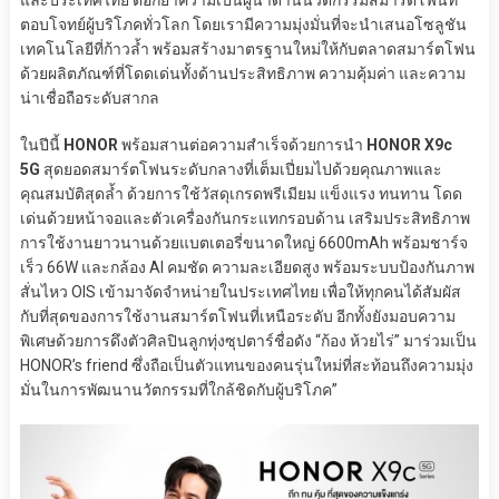
ตอบโจทย์ผู้บริโภคทั่วโลก โดยเรามีความมุ่งมั่นที่จะนำเสนอโซลูชัน
เทคโนโลยีที่ก้าวล้ำ พร้อมสร้างมาตรฐานใหม่ให้กับตลาดสมาร์ตโฟน
ด้วยผลิตภัณฑ์ที่โดดเด่นทั้งด้านประสิทธิภาพ ความคุ้มค่า และความ
น่าเชื่อถือระดับสากล
ในปีนี้
HONOR
พร้อมสานต่อความสำเร็จด้วยการนำ
HONOR X9c
5G
สุดยอดสมาร์ตโฟนระดับกลางที่เต็มเปี่ยมไปด้วยคุณภาพและ
คุณสมบัติสุดล้ำ ด้วยการใช้วัสดุเกรดพรีเมียม แข็งแรง ทนทาน โดด
เด่นด้วยหน้าจอและตัวเครื่องกันกระแทกรอบด้าน เสริมประสิทธิภาพ
การใช้งานยาวนานด้วยแบตเตอรี่ขนาดใหญ่ 6600mAh พร้อมชาร์จ
เร็ว 66W และกล้อง AI คมชัด ความละเอียดสูง พร้อมระบบป้องกันภาพ
สั่นไหว OIS เข้ามาจัดจำหน่ายในประเทศไทย เพื่อให้ทุกคนได้สัมผัส
กับที่สุดของการใช้งานสมาร์ตโฟนที่เหนือระดับ อีกทั้งยังมอบความ
พิเศษด้วยการดึงตัวศิลปินลูกทุ่งซุปตาร์ชื่อดัง “ก้อง ห้วยไร่” มาร่วมเป็น
HONOR’s friend ซึ่งถือเป็นตัวแทนของคนรุ่นใหม่ที่สะท้อนถึงความมุ่ง
มั่นในการพัฒนานวัตกรรมที่ใกล้ชิดกับผู้บริโภค”