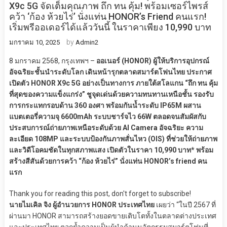
X9c 5G จัดเต็มคุณภาพ ถึก ทน คุ้ม! พร้อมเซอร์ไพรส์
คว้า ‘ก้อง ห้วยไร่’ นั่งแท่น HONOR’s Friend คนแรก!
เริ่มพรีออเดอร์ได้แล้ววันนี้ ในราคาเพียง 10,990 บาท
by
มกราคม 10, 2025
Admin2
8 มกราคม 2568, กรุงเทพฯ –
ออเนอร์ (HONOR) ผู้ให้บริการอุปกรณ์
อัจฉริยะชั้นนำระดับโลก เดินหน้ารุกตลาดสมาร์ตโฟนไทย ประกาศ
เปิดตัว HONOR X9c 5G อย่างเป็นทางการ ภายใต้สโลแกน “ถึก ทน คุ้ม
ที่สุดของความแข็งแกร่ง” ชูจุดเด่นด้วยความทนทานเหนือชั้น รองรับ
การกระแทกรอบด้าน 360 องศา พร้อมกันน้ำระดับ IP65M ผสาน
แบตเตอรี่ความจุ 6600mAh ระบบชาร์จไว 66W ตลอดจนสัมผัสกับ
ประสบการณ์ถ่ายภาพเหนือระดับด้วย AI Camera อัจฉริยะ ความ
ละเอียด 108MP และระบบป้องกันภาพสั่นไหว (OIS) ที่ช่วยให้ถ่ายภาพ
และวิดีโอคมชัดในทุกสภาพแสง เปิดตัวในราคา 10,990 บาท* พร้อม
สร้างสีสันด้วยการคว้า “ก้อง ห้วยไร่” นั่งแท่น HONOR’s friend คน
แรก
Thank you for reading this post, don't forget to subscribe!
นายไมเคิล จิง ผู้อำนวยการ HONOR ประเทศไทย
เผยว่า “ในปี 2567 ที่
ผ่านมา HONOR สามารถสร้างยอดขายเติบโตทั้งในตลาดต่างประเทศ
และประเทศไทย ตอกย้ำความเป็นผู้นำด้านนวัตกรรมสมาร์ตโฟนที่