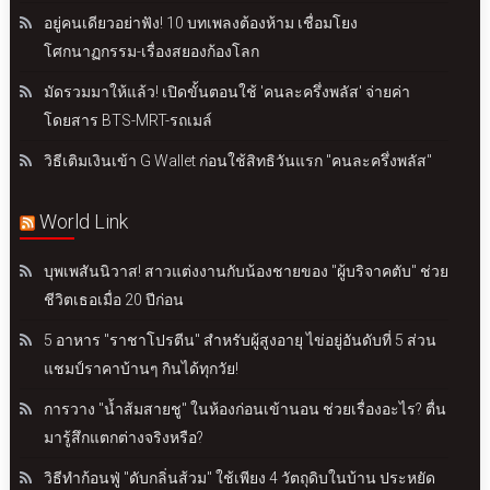
อยู่คนเดียวอย่าฟัง! 10 บทเพลงต้องห้าม เชื่อมโยง
โศกนาฏกรรม-เรื่องสยองก้องโลก
มัดรวมมาให้แล้ว! เปิดขั้นตอนใช้ 'คนละครึ่งพลัส' จ่ายค่า
โดยสาร BTS-MRT-รถเมล์
วิธีเติมเงินเข้า G Wallet ก่อนใช้สิทธิวันแรก "คนละครึ่งพลัส"
World Link
บุพเพสันนิวาส! สาวแต่งงานกับน้องชายของ "ผู้บริจาคตับ" ช่วย
ชีวิตเธอเมื่อ 20 ปีก่อน
5 อาหาร "ราชาโปรตีน" สำหรับผู้สูงอายุ ไข่อยู่อันดับที่ 5 ส่วน
แชมป์ราคาบ้านๆ กินได้ทุกวัย!
การวาง "น้ำส้มสายชู" ในห้องก่อนเข้านอน ช่วยเรื่องอะไร? ตื่น
มารู้สึกแตกต่างจริงหรือ?
วิธีทำก้อนฟู่ "ดับกลิ่นส้วม" ใช้เพียง 4 วัตถุดิบในบ้าน ประหยัด