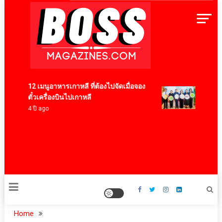
Skip
to
content
BossMagazinesThailand
12 เมนูอาหารเกาหลี ที่ต้องไปจัดเมื่อจอง
คต. ปลื้
ตั๋วเครื่องบินไปเกาหลี
สำเร็จตา
4 ปี ago
ในตลาดจี
ล้านบาท
23 นาที a
Home