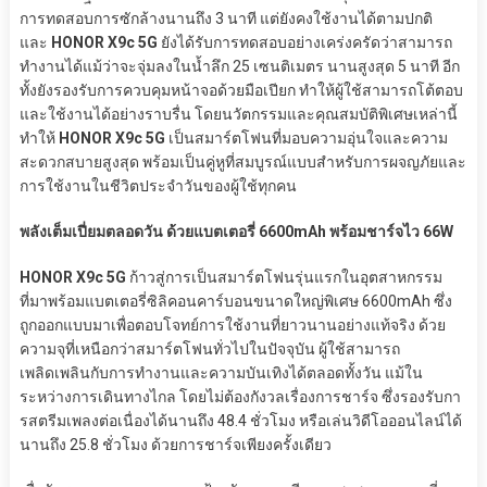
การทดสอบการซักล้างนานถึง 3 นาที แต่ยังคงใช้งานได้ตามปกติ
และ
HONOR X9c 5G
ยังได้รับการทดสอบอย่างเคร่งครัดว่าสามารถ
ทำงานได้แม้ว่าจะจุ่มลงในน้ำลึก 25 เซนติเมตร นานสูงสุด 5 นาที อีก
ทั้งยังรองรับการควบคุมหน้าจอด้วยมือเปียก ทำให้ผู้ใช้สามารถโต้ตอบ
และใช้งานได้อย่างราบรื่น โดยนวัตกรรมและคุณสมบัติพิเศษเหล่านี้
ทำให้
HONOR X9c 5G
เป็นสมาร์ตโฟนที่มอบความอุ่นใจและความ
สะดวกสบายสูงสุด พร้อมเป็นคู่หูที่สมบูรณ์แบบสำหรับการผจญภัยและ
การใช้งานในชีวิตประจำวันของผู้ใช้ทุกคน
พลังเต็มเปี่ยมตลอดวัน ด้วยแบตเตอรี่ 6600mAh พร้อมชาร์จไว 66W
HONOR X9c 5G
ก้าวสู่การเป็นสมาร์ตโฟนรุ่นแรกในอุตสาหกรรม
ที่มาพร้อมแบตเตอรี่ซิลิคอนคาร์บอนขนาดใหญ่พิเศษ 6600mAh ซึ่ง
ถูกออกแบบมาเพื่อตอบโจทย์การใช้งานที่ยาวนานอย่างแท้จริง ด้วย
ความจุที่เหนือกว่าสมาร์ตโฟนทั่วไปในปัจจุบัน ผู้ใช้สามารถ
เพลิดเพลินกับการทำงานและความบันเทิงได้ตลอดทั้งวัน แม้ใน
ระหว่างการเดินทางไกล โดยไม่ต้องกังวลเรื่องการชาร์จ ซึ่งรองรับกา
รสตรีมเพลงต่อเนื่องได้นานถึง 48.4 ชั่วโมง หรือเล่นวิดีโอออนไลน์ได้
นานถึง 25.8 ชั่วโมง ด้วยการชาร์จเพียงครั้งเดียว