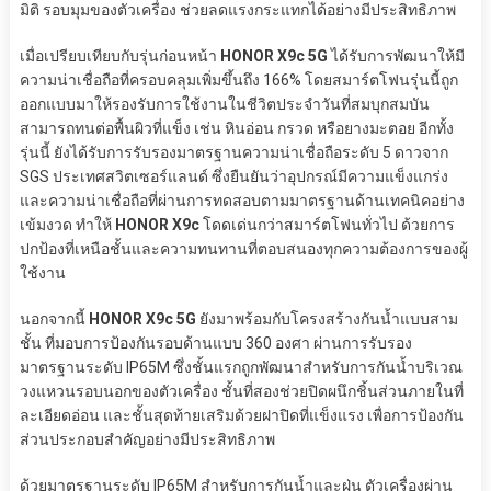
มิติ รอบมุมของตัวเครื่อง ช่วยลดแรงกระแทกได้อย่างมีประสิทธิภาพ
เมื่อเปรียบเทียบกับรุ่นก่อนหน้า
HONOR X9c 5G
ได้รับการพัฒนาให้มี
ความน่าเชื่อถือที่ครอบคลุมเพิ่มขึ้นถึง 166% โดยสมาร์ตโฟนรุ่นนี้ถูก
ออกแบบมาให้รองรับการใช้งานในชีวิตประจำวันที่สมบุกสมบัน
สามารถทนต่อพื้นผิวที่แข็ง เช่น หินอ่อน กรวด หรือยางมะตอย อีกทั้ง
รุ่นนี้ ยังได้รับการรับรองมาตรฐานความน่าเชื่อถือระดับ 5 ดาวจาก
SGS ประเทศสวิตเซอร์แลนด์ ซึ่งยืนยันว่าอุปกรณ์มีความแข็งแกร่ง
และความน่าเชื่อถือที่ผ่านการทดสอบตามมาตรฐานด้านเทคนิคอย่าง
เข้มงวด ทำให้
HONOR X9c
โดดเด่นกว่าสมาร์ตโฟนทั่วไป ด้วยการ
ปกป้องที่เหนือชั้นและความทนทานที่ตอบสนองทุกความต้องการของผู้
ใช้งาน
นอกจากนี้
HONOR X9c 5G
ยังมาพร้อมกับโครงสร้างกันน้ำแบบสาม
ชั้น ที่มอบการป้องกันรอบด้านแบบ 360 องศา ผ่านการรับรอง
มาตรฐานระดับ IP65M ซึ่งชั้นแรกถูกพัฒนาสำหรับการกันน้ำบริเวณ
วงแหวนรอบนอกของตัวเครื่อง ชั้นที่สองช่วยปิดผนึกชิ้นส่วนภายในที่
ละเอียดอ่อน และชั้นสุดท้ายเสริมด้วยฝาปิดที่แข็งแรง เพื่อการป้องกัน
ส่วนประกอบสำคัญอย่างมีประสิทธิภาพ
ด้วยมาตรฐานระดับ IP65M สำหรับการกันน้ำและฝุ่น ตัวเครื่องผ่าน