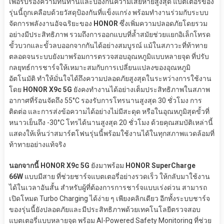
เพื่อรับรองความทนทานและป้องกันความเสียหายสูงสุด แบตเตอรี่ของ
รุ่นนี้ถูกเคลือบด้วยวัสดุป้องกันที่แข็งแกร่ง พร้อมทำงานร่วมกับระบบ
จัดการพลังงานอัจฉริยะของ
HONOR
ซึ่งเพิ่มความปลอดภัยโดยรวม
อย่างมีประสิทธิภาพ รวมถึงการออกแบบที่ล้ำสมัยช่วยแยกอิเล็กโทรด
ขั้วบวกและขั้วลบออกจากกันได้อย่างสมบูรณ์ แม้ในสภาวะที่ท้าทาย
ตลอดจนระบบยังมาพร้อมการตรวจสอบอุณหภูมิแบบหลายจุด ที่ปรับ
กลยุทธ์การชาร์จให้เหมาะสมกับการเปลี่ยนแปลงของอุณหภูมิ
อัตโนมัติ ทำให้มั่นใจได้ถึงความปลอดภัยสูงสุดในระหว่างการใช้งาน
โดย
HONOR X9c 5G
ยังคงทำงานได้อย่างเต็มประสิทธิภาพในสภาพ
อากาศที่ร้อนจัดถึง 55°C รองรับการโทรนานสูงสุด 30 ชั่วโมง การ
ติดต่อ และการส่งข้อความได้อย่างไม่มีสะดุด หรือในอุณหภูมิสุดขั้วที่
หนาวเย็นถึง -30°C โทรได้นานสูงสุด 20 ชั่วโมง ด้วยคุณสมบัติเหล่านี้
แสดงให้เห็นว่าสมาร์ตโฟนรุ่นนี้พร้อมใช้งานได้ในทุกสภาพแวดล้อมที่
ท้าทายอย่างแท้จริง
นอกจากนี้ HONOR X9c 5G
ยังมาพร้อม
HONOR SuperCharge
66W
แบบมีสาย ที่ช่วยชาร์จแบตเตอรี่อย่างรวดเร็ว ให้กลับมาใช้งาน
ได้ในเวลาอันสั้น สำหรับผู้ที่ต้องการการชาร์จแบบเร่งด่วน สามารถ
เปิดโหมด Turbo Charging ได้ง่าย ๆ เพียงคลิกเดียว อีกทั้งระบบชาร์จ
ของรุ่นนี้ยังปลอดภัยและมีประสิทธิภาพด้วยเทคโนโลยีตรวจสอบ
แบตเตอรี่แบบหลายจุด พร้อม AI-Powered Safety Monitoring ที่ช่วย