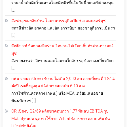
ราคาน้ำมันดิบในตลาดโลกดีดตัวขึ้นในวันนี้ ขณะที่นักลงทุน
[…]
สื่อซาอุฯเผยอิหร่าน-โอมานบรรลุดีลเปิดช่องแคบฮอร์มุซ
สถานีข่าวอัล ฮาดาธ และอัล อาราบิยา ของซาอุดีอาระเบีย รา
[…]
สื่อตีข่าว! ข้อตกลงอิหร่าน-โอมาน ไม่เรียกเก็บค่าผ่านทางฮอร์
มุซ
สื่อรายงานว่า อิหร่านและโอมานใกล้บรรลุข้อตกลงเกี่ยวกับก
[…]
กฟน.จ่อออก Green Bond ไม่เกิน 2,000 ลบ.ดอกเบี้ยคงที่ 1.84%
ต่อปี เรตติ้งสูงสุด AAA ขายสถาบัน 6-10 ส.ค.
การไฟฟ้านครหลวง (กฟน.) หรือ MEA เตรียมเสนอขาย
พันธบัตรเพ […]
OR เปิดงบ Q2/69 พลิกขาดทุนกว่า 1.77 พันลบ.EBITDA วูบ
Mobility-ตปท.ฉุด ค่าใช้จ่าย Virtual Bank-การตลาดเพิ่ม ยัน
Lifestyle ยังโต