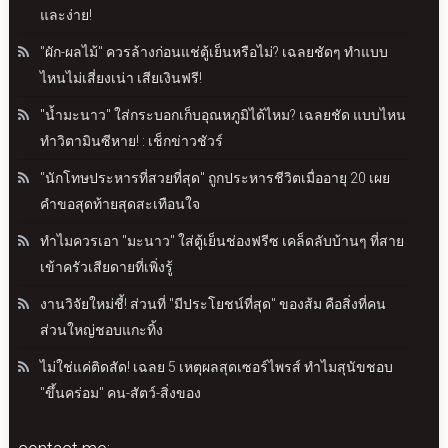
และง่าย!
"ผัก-ผลไม้" ควรล้างก่อนแช่ตู้เย็นหรือไม่? เฉลยชัดๆ ทำแบบ
ไหนไม่เสี่ยงเน่า เสียเงินฟรี!
"น้ำมะนาว" ใส่กระบอกเก็บอุณหภูมิได้ไหม? เฉลยชัด แบบไหน
ทำวิตามินซีหาย! : เช็กข่าวชัวร์
"นักโทษประหารที่สวยที่สุด" ถูกประหารชีวิตเมื่ออายุ 20 เผย
คำขอสุดท้ายสุดสะเทือนใจ
ทำไมควรเอา "มะนาว" ใส่ตู้เย็นช่องฟรีซ เคล็ดลับบ้านๆ ที่สาย
เข้าครัวเสียดายที่เพิ่งรู้
งานวิจัยใหม่ชี้! ส่วนที่ "มีประโยชน์ที่สุด" ของส้ม คือสิ่งที่คน
ส่วนใหญ่ชอบแกะทิ้ง
ไม่ใช่แค่ติดสัด! เฉลย 5 เหตุผลสุดเซอร์ไพรส์ ทำไมสุนัขชอบ
"ขึ้นคร่อม" คน-สัตว์-สิ่งของ