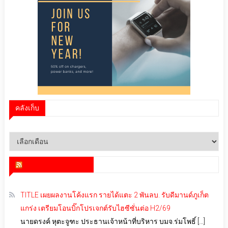
คลังเก็บ
คลัง
เก็บ
สำนักข่าว infoquest
TITLE เผยผลงานโค้งแรก รายได้แตะ 2 พันลบ. รับดีมานด์ภูเก็ต
แกร่ง เตรียมโอนบิ๊กโปรเจกต์รับไฮซีซั่นต่อ H2/69
นายดรงค์ หุตะจูฑะ ประธานเจ้าหน้าที่บริหาร บมจ.ร่มโพธิ์ […]