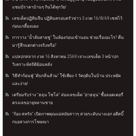
แชมป์ราคาบ้านๆ กินได้ทุกวัย!
เลขเด็ดปฏิทินจีน ปฏิทินครอบครัวข่าว 3 งวด 16/8/69 เซฟไว้
ก่อนเกลี้ยงแผง
การวาง "น้ำส้มสายชู" ในห้องก่อนเข้านอน ช่วยเรื่องอะไร? ตื่น
มารู้สึกแตกต่างจริงหรือ?
แปลปกสลาก งวด 16 สิงหาคม 2569 เจาะเลขเด็ด 3 หน้าปก
วิเคราะห์สถิติย้อนหลัง
วิธีทำก้อนฟู่ "ดับกลิ่นส้วม" ใช้เพียง 4 วัตถุดิบในบ้าน ประหยัด
และง่าย!
เตรียมรับร่าง "ฮลุน โซโล่" ส่องเลขเด็ด "ย่าฮลุน" ซื้อลอตเตอรี่
ตรงเลขอายุหลานชาย
"ก้อง สหรัถ" เปิดภาพคุณแม่สมัยสาวๆ สวยระดับนางเอก อดีตบิ๊
กบอสวงการโฆษณา