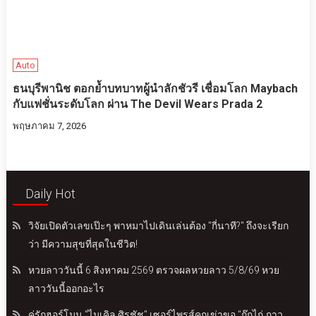
Auto
ธนบุรีพานิช ตอกย้ำบทบาทผู้นำลักชัวรี เชื่อมโลก Maybach
กับแฟชั่นระดับโลก ผ่าน The Devil Wears Prada 2
พฤษภาคม 7, 2026
Daily Hot
วิจัยเปิดตัวเลขเป๊ะๆ พาหมาไปเดินเล่นต้อง "กี่นาที?" ถึงจะเรียก
ว่า มีความสุขที่สุดในชีวิต!
หวยลาววันนี้ 6 สิงหาคม 2569 ตรวจผลหวยลาว 5/8/69 หวย
ลาววันนี้ออกอะไร
คู่รักฮอร์โมน "ไมเคิล ศิรชัช" เซอร์ไพรส์คุกเข่าขอ "กุ๊กไก่ ภาว