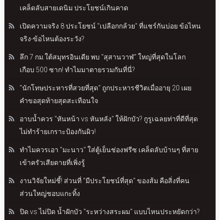
เคล็ดลับสายเดนิม ประโยชน์เกินคาด
เปิดความจริง 8 ประโยชน์ "เปลือกกล้วย" ที่แชร์กันบ่อย ข้อไหน
จริง-ข้อไหนต้องระวัง?
ลึก 7 กม.ใต้สมุทรอินเดีย พบ “สุสานวาฬ” ใหญ่ที่สุดในโลก
เกือบ 500 ซาก! ทำไมมาตายรวมกันที่นี่?
"นักโทษประหารที่สวยที่สุด" ถูกประหารชีวิตเมื่ออายุ 20 เผย
คำขอสุดท้ายสุดสะเทือนใจ
อาบน้ำควร "หันหน้า vs หันหลัง" ให้ฝักบัว? กูรูเฉลยท่าที่ดีที่สุด
ไม่ทำร้ายเกราะป้องกันผิว!
ทำไมควรเอา "มะนาว" ใส่ตู้เย็นช่องฟรีซ เคล็ดลับบ้านๆ ที่สาย
เข้าครัวเสียดายที่เพิ่งรู้
งานวิจัยใหม่ชี้! ส่วนที่ "มีประโยชน์ที่สุด" ของส้ม คือสิ่งที่คน
ส่วนใหญ่ชอบแกะทิ้ง
ปิด vs ไม่ปิด น้ำฝักบัว "ระหว่างสระผม" แบบไหนประหยัดกว่า?