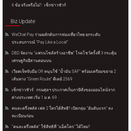
6 ข้อ จริงหรือไม่? : เช็กข่าวชัวร์
Biz Update
WeChat Pay ร่วมผลักดันการท่องเที่ยวไทย ยกระดับ
ประสบการณ์ "Pay Like a Local"
DBD จัดงาน "แฟรนไชส์สร้างอาชีพ" โรดโชว์ครั้งที่ 3 กระตุ้น
เศรษฐกิจอีสานตอนบน
เวียตเจ็ทจับมือ OR หนุนใช้ “น้ำมัน SAF” พร้อมเตรียมขยาย 2
เส้นทาง “Green Route” ดีเดย์ 2569
เช็กข่าวชัวร์ : กรมศุลฯ ประกาศเก็บภาษีสั่งของออนไลน์จาก
ต่างประเทศ เริ่ม 1 ม.ค. 69
คนละครึ่งพลัส เฟส 2 ใครได้สิทธิ? เปิดกลุ่ม "อันดับแรก" ลง
ทะเบียนก่อน
"คนละครึ่งพลัส" ใช้สิทธิที่ "แม็คโคร" ได้ไหม?