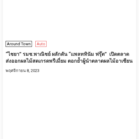
Around Town
Auto
“ไชยา” รมช.พาณิชย์ ผลักดัน “แพลททินัม ฟรุ๊ต” เปิดตลาด
ส่งออกผลไม้สดเกรดพรีเมี่ยม ตอกย้ำผู้นำตลาดผลไม้อาเซียน
พฤศจิกายน 8, 2023