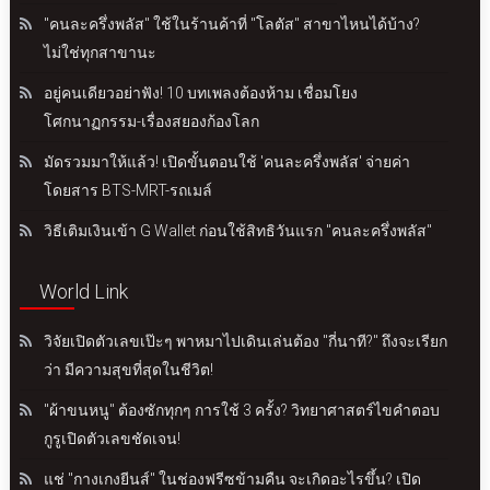
"คนละครึ่งพลัส" ใช้ในร้านค้าที่ "โลตัส" สาขาไหนได้บ้าง?
ไม่ใช่ทุกสาขานะ
อยู่คนเดียวอย่าฟัง! 10 บทเพลงต้องห้าม เชื่อมโยง
โศกนาฏกรรม-เรื่องสยองก้องโลก
มัดรวมมาให้แล้ว! เปิดขั้นตอนใช้ 'คนละครึ่งพลัส' จ่ายค่า
โดยสาร BTS-MRT-รถเมล์
วิธีเติมเงินเข้า G Wallet ก่อนใช้สิทธิวันแรก "คนละครึ่งพลัส"
World Link
วิจัยเปิดตัวเลขเป๊ะๆ พาหมาไปเดินเล่นต้อง "กี่นาที?" ถึงจะเรียก
ว่า มีความสุขที่สุดในชีวิต!
"ผ้าขนหนู" ต้องซักทุกๆ การใช้ 3 ครั้ง? วิทยาศาสตร์ไขคำตอบ
กูรูเปิดตัวเลขชัดเจน!
แช่ "กางเกงยีนส์" ในช่องฟรีซข้ามคืน จะเกิดอะไรขึ้น? เปิด