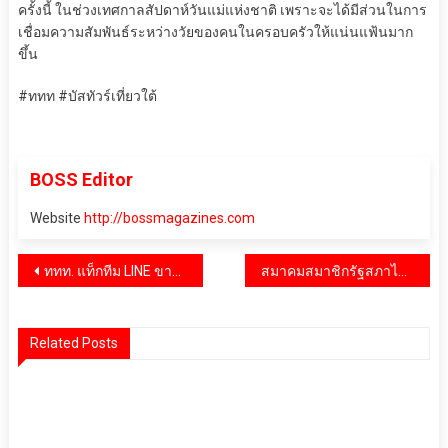
ครั้งนี้ ในช่วงเทศกาลสัปดาห์วันแม่แห่งชาติ เพราะจะได้มีส่วนในการ
เชื่อมความสัมพันธ์ระหว่างวัยของคนในครอบครัวให้แน่นแฟ้นมาก
ขึ้น
#ททท #บัสทัวร์เที่ยวใต้
BOSS Editor
Website
http://bossmagazines.com
แนะแนว
ททท. แท็กทีม LINE ขานรับนโยบาย IGNITE Thailand’s Tourism ในโครงการ “Amazing Thailand 365 วัน มหัศจรรย์เมืองน่าเที่ยว”
สมาคมสมาชิกรัฐสภาไทย จับมือ ม.เกริก จัดโครงการอบรมสัมมนา “ภาวะผู้นำทางการเมือง และการค้าในโลกยุคใหม่ รุ่น 1”
เรื่อง
Related Posts