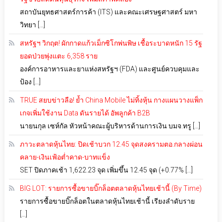
สถาบันยุทธศาสตร์การค้า (ITS) และคณะเศรษฐศาสตร์ มหา
วิทยา […]
สหรัฐฯ วิกฤต! ผักกาดแก้วเม็กซิโกพ่นพิษ เชื้อระบาดหนัก 15 รัฐ
ยอดป่วยพุ่งแตะ 6,358 ราย
องค์การอาหารและยาแห่งสหรัฐฯ (FDA) และศูนย์ควบคุมและ
ป้อง […]
TRUE สยบข่าวลือ! ย้ำ China Mobile ไม่ทิ้งหุ้น กางแผนวางแพ็ก
เกจเพิ่มใช้งาน Data ดันรายได้ อัพลูกค้า B2B
นายนกุล เซห์กัล หัวหน้าคณะผู้บริหารด้านการเงิน บมจ.ทรู […]
ภาวะตลาดหุ้นไทย: ปิดเช้าบวก 12.45 จุดสงครามตอ.กลางผ่อน
คลาย-เงินเฟ้อต่ำคาด-บาทแข็ง
SET ปิดภาคเช้า 1,622.23 จุด เพิ่มขึ้น 12.45 จุด (+0.77% […]
BIG LOT: รายการซื้อขายบิ๊กล็อตตลาดหุ้นไทยเช้านี้ (By Time)
รายการซื้อขายบิ๊กล็อตในตลาดหุ้นไทยเช้านี้ เรียงลำดับราย
[…]