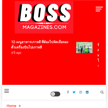
Skip
to
content
BossMagazinesThailand
12 เมนูอาหารเกาหลี ที่ต้องไปจัดเมื่อจอง
ฟู้ดแพชช
ตั๋วเครื่องบินไปเกาหลี
สอศ. ร่
4 ปี ago
ทวิภาคี 
โครงการ 
12 ชั่วโม
Home