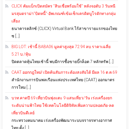
CLICX คัมแบ็กเปิดสมัคร “สินเชื่อพร้อมใช้” หลังจอดับ 3 วันหนี
มรสุมดราม่า”บิดหนี้”-อัพเกณฑ์เข้มเช็กเครดิตบูโรดักทางกลุ่ม
เสี่ยง
ธนาคารคลิกซ์ (CLICX) Virtual Bank ไร้สาขารายแรกของไทย
ซ […]
BIG LOT: เช้านี้ BABA06 มูลค่าสูงสุด 72.94 ลบ.ราคาเฉลี่ย
5.21 บ./หุ้น
ปิดตลาดหุ้นไทยเช้านี้ พบมีการซื้อขายบิ๊กล็อต 7 หลักทรัพ […]
CAAT ออกกฎใหม่! เปิดค้นสัมภาระต้องสงสัยได้ มีผล 16 ต.ค.69
สำนักงานการบินพลเรือนแห่งประเทศไทย (CAAT) ออกมาตร
การใหม […]
บวท.คาดปี 69 เที่ยวบินพุ่งแตะ 9 แสนเที่ยว/วัน เร่งเครื่องยก
ระดับน่านฟ้าไทย ใช้เทคโนโลยีดิจิทัลเพิ่มความปลอดภัย-ลด
เที่ยวบินดีเลย์
กระทรวงคมนาคม เร่งเครื่องพัฒนาระบบจราจรทางอากาศ
ไทย ตั้ง […]