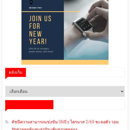
คลังเก็บ
คลัง
เก็บ
สำนักข่าว infoquest
ดัชนีความสามารถแข่งขัน SMEs ไตรมาส 2/69 ชะลอตัว วอน
รัฐช่วยลดต้นทุนธุรกิจ-เพิ่มสภาพคล่อง