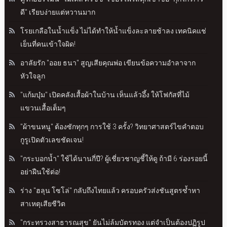
ดี" เรียบง่ายแต่หวานมาก
โรยเกลือในน้ำแข็ง ไม่ได้ทำให้น้ำแข็งละลายช้าลง เทคนิคแช่
เย็นที่คนเข้าใจผิด!
อาลัยรัก "ออย ธนา" สูญเสียคุณพ่อ เขียนข้อความอำลาจาก
หัวใจลูก
"แก้มบุ๋ม" เปิดคลังเสื้อผ้าในบ้าน เห็นแล้วอึ้ง ให้โฟกัสที่ไม้
แขวนเสื้อเต็มๆ
"ผ้าขนหนู" ต้องซักทุกๆ การใช้ 3 ครั้ง? วิทยาศาสตร์ไขคำตอบ
กูรูเปิดตัวเลขชัดเจน!
"กระบอกน้ำ" ใช้ได้นานกี่ปี? ผู้เชี่ยวชาญชี้ให้ดู ถ้ามี 6 ร่องรอยนี้
อย่าฝืนใช้ต่อ!
ร่าง "ฮลุน โซโล่" กลับถึงไทยแล้ว ครอบครัวส่งชันสูตรซ้ำหา
สาเหตุเสียชีวิต
"กระทรวงสาธารณสุข" ยันไม่ล้มบัตรทอง แต่จำเป็นต้องปฏิรูป