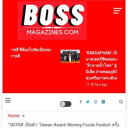
Skip
to
content
BossMagazinesThailand
กาหลี ที่ต้องไปจัดเมื่อจอง
‘RAKSAPHAN’ เปิดฉากคอล
นไปเกาหลี
มาสเตอร์พีซคอลเลกชันแรก 
“ผ้าลายน้ำไหล” สู่ชิ้นงานศ
มิเต็ด ถ่ายทอดภูมิปัญญาท้องถิ
สุนทรียภาพระดับสากล
11 ชั่วโมง ago
Home
‘TAITRA’ เปิดตัว ‘Taiwan Award-Winning Foods Pavilion’ ครั้ง