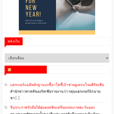
คลังเก็บ
คลัง
เก็บ
สำนักข่าว infoquest
แฮกเกอร์แฉมีหลักฐานบ่งชี้นาโตชี้เป้าช่วยยูเครนโจมตีรัสเซีย
สำนักข่าวทาสส์ของรัสเซียรายงานว่า กลุ่มแฮกเกอร์นิรนาม
ชา […]
จีนประกาศรับมือไต้ฝุ่นดอลฟินเตรียมถล่มภาคตะวันออก
กระทรวงทรัพยากรน้ำของจีนประกาศรับมือเหตุฉุกเฉินด้าน