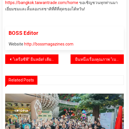
https://bangkok.taiwantrade.com/home
ขอเชิญชวนทุกท่านมา
เยี่ยมชมและลิ้มลองรสชาติที่ดีที่สุดของไต้หวัน!
BOSS Editor
Website
http://bossmagazines.com
แนะแนว
“เครือซีพี” ยืนหยัด! เคียงข้างทัพนักกีฬาไทยสู้ศึกครั้งประวัติศาสตร์ สนับสนุนอาหาร-การสื่อสาร ต่อเนื่องปีที่ 8 ในโอลิมปิก-พาราลิมปิกเกมส์ ปารีส 2024
ยืนหนึ่งเรื่องคุณภาพ “เบอกาม็อท” จัดงาน ‘Your Hair Companion-Brings You a Good Day’ ในคอนเซ็ปท์ ‘ขอให้ผมเป็นเพื่อนคุณ’ พร้อมเปิดตัว ‘ตู่-ภพธร’ พรีเซ็นเตอร์คนใหม่ของแบรนด์
เรื่อง
Related Posts