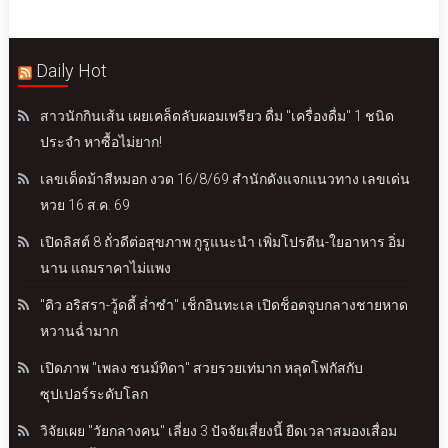
Daily Hot
สาวนักกินเส้น เผยเคล็ดลับผอมเพรียว ดื่ม "เครื่องดื่ม" 1 ชนิด
ประจำ หาซื้อไม่ยาก!
เลขเด็ดม้าสีหมอก งวด 16/8/69 สำนักดังแจกแนวทาง เลขเด่น
หวย 16 ส.ค. 69
เปิดลิสต์ 8 ถั่วดีต่อสุขภาพ กูรูแนะนำ เพิ่มโปรตีน-ใยอาหาร อิ่ม
นาน แถมราคาไม่แพง
"ดิว อริสรา-วู้ดดี้ ล่ำซำ" เช็กอินทะเล เปิดช็อตจูบกลางชายหาด
หวานฉ่ำมาก
เปิดภาพ "เพลง ชนม์ทิดา" สวยรวยเท่มาก หลุดโฟกัสกับ
ซุปเปอร์ระดับโลก
วิจัยเผย "วัยกลางคน" เลี่ยง 3 ปัจจัยเสี่ยงนี้ ยืดเวลาสมองเสื่อม