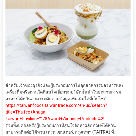
สําหรับเจ้าของธุรกิจและผู้ประกอบการในอุตสาหกรรมอาหารและ
เครื่องดื่มหรือท่านใดที่สนใจเยี่ยมชมบริษัทชั้นนำในอุตสาหกรรม
อาหารไต้หวันสามารถติดตามข้อมูลเพิ่มเติมได้ที่เว็บไซต์:
https://taiwanfoods.taiwantrade.com/en-us/search?
title=Thaifex+Anuga-
Taiwan+Pavilion+%28Award+Winning+Products%29
รวมทั้งบุคคลหรือผู้ประกอบการที่สนใจจัดหาผลิตภัณฑ์ไต้หวัน
สามารถติดต่อ ไต้หวัน เทรด เซนเตอร์, กรุงเทพฯ (TAITRA) ที่: