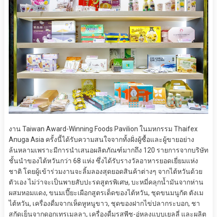
งาน Taiwan Award-Winning Foods Pavilion ในมหกรรม Thaifex
Anuga Asia ครั้งนี้ได้รับความสนใจจากทั้งฝั่งผู้ซื้อและผู้ขายอย่าง
ล้นหลามเพราะมีการนำเสนอผลิตภัณฑ์มากถึง 120 รายการจากบริษัท
ชั้นนำของไต้หวันกว่า 68 แห่ง ซึ่งได้รับรางวัลอาหารยอดเยี่ยมแห่ง
ชาติ โดยผู้เข้าร่วมงานจะลิ้มลองสุดยอดสินค้าต่างๆ จากไต้หวันด้วย
ตัวเอง ไม่ว่าจะเป็นพายสับปะรดสูตรพิเศษ, บะหมี่คลุกน้ำมันจากห่าน
ผสมหอมแดง, ขนมเปี๊ยะเผือกสูตรเด็ดของไต้หวัน, ชุดขนมนูกัต ตังเม
ไต้หวัน, เครื่องดื่มจากเห็ดหูหนูขาว, ชุดของฝากไข่ปลากระบอก, ชา
สกัดเย็นจากดอกเทรเมลลา, เครื่องดื่มรสพีช-อู่หลงแบบเยลลี่ และผลิต