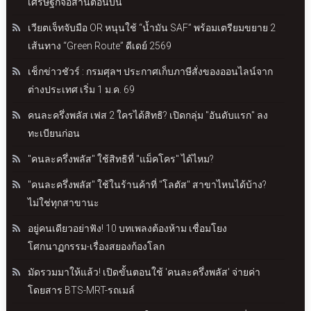
เศรษฐกิจอีสานตอนบน
เวียตเจ็ทจับมือ OR หนุนใช้ “น้ำมัน SAF” พร้อมเตรียมขยาย 2
เส้นทาง “Green Route” ดีเดย์ 2569
เช็กข่าวชัวร์ : กรมศุลฯ ประกาศเก็บภาษีสั่งของออนไลน์จาก
ต่างประเทศ เริ่ม 1 ม.ค. 69
คนละครึ่งพลัส เฟส 2 ใครได้สิทธิ? เปิดกลุ่ม "อันดับแรก" ลง
ทะเบียนก่อน
"คนละครึ่งพลัส" ใช้สิทธิที่ "แม็คโคร" ได้ไหม?
"คนละครึ่งพลัส" ใช้ในร้านค้าที่ "โลตัส" สาขาไหนได้บ้าง?
ไม่ใช่ทุกสาขานะ
อยู่คนเดียวอย่าฟัง! 10 บทเพลงต้องห้าม เชื่อมโยง
โศกนาฏกรรม-เรื่องสยองก้องโลก
มัดรวมมาให้แล้ว! เปิดขั้นตอนใช้ 'คนละครึ่งพลัส' จ่ายค่า
โดยสาร BTS-MRT-รถเมล์