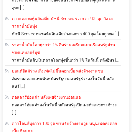
อุทก […]
ภาวะตลาดหุ้นอินเดีย: ดัชนี Sensex ร่วงกว่า 400 จุด กังวล
ราคาน้ำมันพุ่ง
ดัชนี Sensex ตลาดหุ้นอินเดียร่วงลงกว่า 400 จุด โดยถูกกด […]
ราคาน้ำมันโลกพุ่งกว่า 1% อิหร่านเตรียมแบนเรือสหรัฐผ่าน
ช่องแคบฮอร์มุซ
ราคาน้ำมันดิบในตลาดโลกพุ่งขึ้นกว่า 1% ในวันนี้ หลังอิหร […]
บอนด์ยีลด์ร่วง เก็งเฟดไม่ขึ้นดอกเบี้ย หลังจ้างงานซบ
อัตราผลตอบแทนพันธบัตรรัฐบาลสหรัฐร่วงลงในวันนี้ หลัง
สหรั […]
ดอลลาร์อ่อนค่า หลังเผยจ้างงานอ่อนแอ
ดอลลาร์อ่อนค่าลงในวันนี้ หลังสหรัฐเปิดเผยตัวเลขการจ้างง
[…]
ดาวโจนส์พุ่งกว่า 100 จุด ขานรับจ้างงานวูบ หนุนเฟดคงดอก
เบี้ยเดือนก.ย.