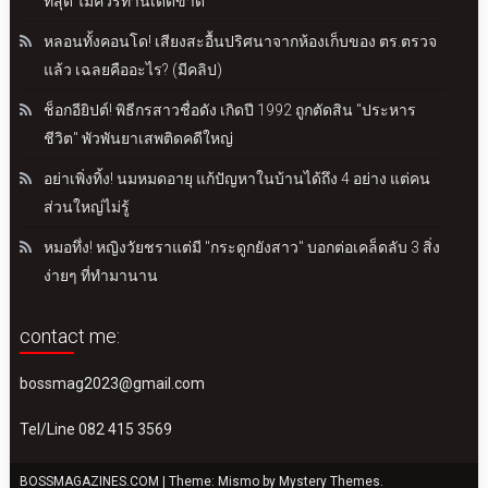
ที่สุด ไม่ควรทานเด็ดขาด
หลอนทั้งคอนโด! เสียงสะอื้นปริศนาจากห้องเก็บของ ตร.ตรวจ
แล้ว เฉลยคืออะไร? (มีคลิป)
ช็อกอียิปต์! พิธีกรสาวชื่อดัง เกิดปี 1992 ถูกตัดสิน "ประหาร
ชีวิต" พัวพันยาเสพติดคดีใหญ่
อย่าเพิ่งทิ้ง! นมหมดอายุ แก้ปัญหาในบ้านได้ถึง 4 อย่าง แต่คน
ส่วนใหญ่ไม่รู้
หมอทึ่ง! หญิงวัยชราแต่มี "กระดูกยังสาว" บอกต่อเคล็ดลับ 3 สิ่ง
ง่ายๆ ที่ทำมานาน
contact me:
bossmag2023@gmail.com
Tel/Line 082 415 3569
BOSSMAGAZINES.COM
|
Theme: Mismo by
Mystery Themes
.