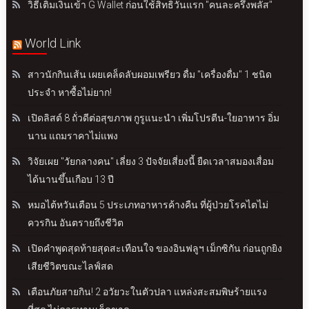
วิธีเติมเงินเข้า G Wallet ก่อนใช้สิทธิวันแรก "คนละครึ่งพลัส"
World Link
สาวนักกินเส้น เผยเคล็ดลับผอมเพรียว ดื่ม "เครื่องดื่ม" 1 ชนิด
ประจำ หาซื้อไม่ยาก!
เปิดลิสต์ 8 ถั่วดีต่อสุขภาพ กูรูแนะนำ เพิ่มโปรตีน-ใยอาหาร อิ่ม
นาน แถมราคาไม่แพง
วิจัยเผย "วัยกลางคน" เลี่ยง 3 ปัจจัยเสี่ยงนี้ ยืดเวลาสมองเสื่อม
ได้นานขึ้นเกือบ 13 ปี
หมอไต้หวันเตือน 5 ประเภทอาหารค้างคืน ที่ผู้ป่วยโรคไตไม่
ควรกิน อันตรายถึงชีวิต
เปิดคำพูดสุดท้ายสุดสะเทือนใจ ของอินฟลูฯ เม็กซิกัน ก่อนถูกยิง
เสียชีวิตขณะไลฟ์สด
เตือนภัยสายกิน! 2 อวัยวะในตัวปลา แหล่งสะสมพิษร้ายแรง