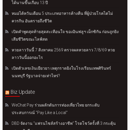
ได้นานขึ้นเกือบ 13 ปี
หมอไต้หวันเตือน 5 ประเภทอาหารค้างคืน ที่ผู้ป่วยโรคไตไม่
ควรกิน อันตรายถึงชีวิต
เปิดคำพูดสุดท้ายสุดสะเทือนใจ ของอินฟลูฯ เม็กซิกัน ก่อนถูกยิง
เสียชีวิตขณะไลฟ์สด
หวยลาววันนี้ 7 สิงหาคม 2569 ตรวจผลหวยลาว 7/8/69 หวย
ลาววันนี้ออกอะไร
เปิดตัวเลขเงินเยียวยา เหตุกราดยิงในโรงเรียนเทพศิรินทร์
นนทบุรี รัฐบาลจ่ายเท่าไหร่?
Biz Update
WeChat Pay ร่วมผลักดันการท่องเที่ยวไทย ยกระดับ
ประสบการณ์ "Pay Like a Local"
DBD จัดงาน "แฟรนไชส์สร้างอาชีพ" โรดโชว์ครั้งที่ 3 กระตุ้น